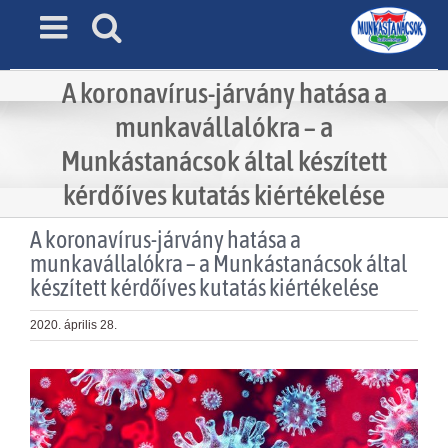
Skip
to
content
A koronavírus-járvány hatása a
munkavállalókra – a
Munkástanácsok által készített
kérdőíves kutatás kiértékelése
A koronavírus-járvány hatása a
munkavállalókra – a Munkástanácsok által
készített kérdőíves kutatás kiértékelése
2020. április 28.
View
Larger
Image