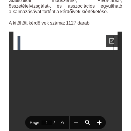
Statisztikai módszerek-, Pivot-tábla-,
összetételvizsgálat-, és asszociációs együttható
alkalmazásával történt a kérdőívek kiértékelése.
A kitöltött kérdőívek száma: 1127 darab