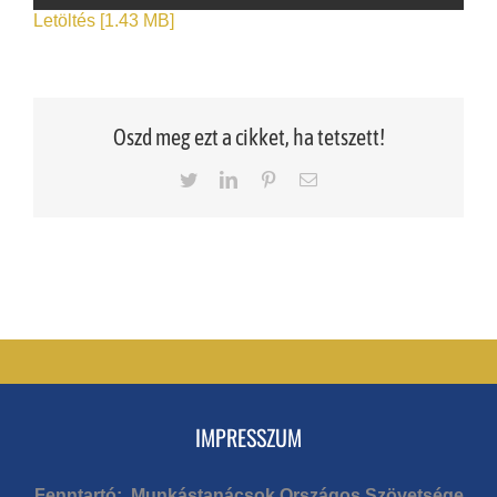
Letöltés [1.43 MB]
Oszd meg ezt a cikket, ha tetszett!
Twitter
LinkedIn
Pinterest
Email
IMPRESSZUM
Fenntartó: Munkástanácsok Országos Szövetsége