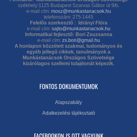
székhely:1125 Budapest Szarvas Gábor út 9/b.
e-mail cím:
mosz@munkastanacsok.hu
telefonszám: 275-1445
Felelős szerkesztő : Idrányi Flóra
e-mail cím:
sajto@munkastanacsok.hu
Informatikai fejlesztő: Bori Zsuzsanna
e-mail cím:
zs.bori@gmail.hu
A honlapon közzétett szakmai, tudományos és
egyéb jellegű cikkek, tanulmányok a
Munkástanácsok Országos Szövetsége
kizárólagos szellemi tulajdonát képezik.
FONTOS DOKUMENTUMOK
Alapszabály
Adatkezelési tájékoztató
FACEBOOKON IS OTT VAGYUNK