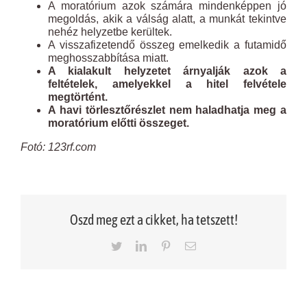
A moratórium azok számára mindenképpen jó
megoldás, akik a válság alatt, a munkát tekintve
nehéz helyzetbe kerültek.
A visszafizetendő összeg emelkedik a futamidő
meghosszabbítása miatt.
A kialakult helyzetet árnyalják azok a
feltételek, amelyekkel a hitel felvétele
megtörtént.
A havi törlesztőrészlet nem haladhatja meg a
moratórium előtti összeget.
Fotó: 123rf.com
Oszd meg ezt a cikket, ha tetszett!
Twitter
LinkedIn
Pinterest
Email