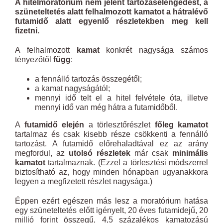
A hitelmoratórium nem jelent tartozáselengedést, a
szüneteltetés alatt felhalmozott kamatot a hátralévő
futamidő alatt egyenlő részletekben meg kell
fizetni.
A felhalmozott
kamat
konkrét nagysága számos
tényezőtől
függ
:
a fennálló tartozás összegétől;
a kamat nagyságától;
mennyi idő telt el a hitel felvétele óta, illetve
mennyi idő van még hátra a futamidőből.
A
futamidő elején
a törlesztőrészlet
főleg kamatot
tartalmaz és csak kisebb része csökkenti a fennálló
tartozást. A futamidő előrehaladtával ez az arány
megfordul, az
utolsó részletek
már csak
minimális
kamatot
tartalmaznak. (Ezzel a törlesztési módszerrel
biztosítható az, hogy minden hónapban ugyanakkora
legyen a megfizetett részlet nagysága.)
Éppen ezért egészen más lesz a moratórium hatása
egy szüneteltetés előtt igényelt, 20 éves futamidejű, 20
millió forint összegű, 4,5 százalékos kamatozású