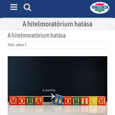
Skip
to
content
A hitelmoratórium hatása
A hitelmoratórium hatása
2021. július 7.
View
Larger
Image