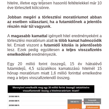
hitelre, illetve egy teljesen hasonló feltételekkel már 10
éve törlesztett kölcsönre.
Jobban megéri a törlesztési moratóriumot abban
az esetben választani, ha a futamidőnek a jelentős
részén már túl vagyunk.
A
magasabb kamattal
igényelt hitel eredményeként a
törlesztési moratórium alatt
is több kamat halmozódik
fel. Emiatt viszont a
futamidő kitolás is jelentősebb
lesz. Ezek pedig együttesen
a teljes visszafizetés
emelkedését
eredményezik.
Egy 20 millió forint összegű, 15 év hátralévő
futamidejű, 4,5 százalékos kamatozású hitelnél 15
hónap moratórium miatt 1,6 millió forinttal emelkedne
meg a teljes visszafizetendő összeg.