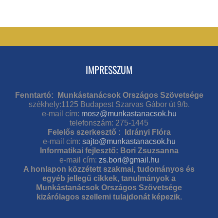
IMPRESSZUM
Fenntartó: Munkástanácsok Országos Szövetsége
székhely:1125 Budapest Szarvas Gábor út 9/b.
e-mail cím:
mosz@munkastanacsok.hu
telefonszám: 275-1445
Felelős szerkesztő : Idrányi Flóra
e-mail cím:
sajto@munkastanacsok.hu
Informatikai fejlesztő: Bori Zsuzsanna
e-mail cím:
zs.bori@gmail.hu
A honlapon közzétett szakmai, tudományos és
egyéb jellegű cikkek, tanulmányok a
Munkástanácsok Országos Szövetsége
kizárólagos szellemi tulajdonát képezik.