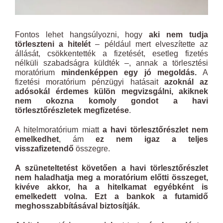
Fontos lehet hangsúlyozni, hogy
aki nem tudja
törleszteni a hitelét
– például mert elveszítette az
állását, csökkentették a fizetését, esetleg fizetés
nélküli szabadságra küldték –, annak a törlesztési
moratórium
mindenképpen egy jó megoldás.
A
fizetési moratórium pénzügyi hatásait
azoknál az
adósokál érdemes külön megvizsgálni, akiknek
nem okozna komoly gondot a havi
törlesztőrészletek megfizetése
.
A hitelmoratórium miatt
a havi törlesztőrészlet nem
emelkedhet
, ám
ez nem igaz a teljes
visszafizetendő
összegre.
A szüneteltetést követően a havi törlesztőrészlet
nem haladhatja meg a moratórium előtti összeget,
kivéve akkor, ha a hitelkamat egyébként is
emelkedett volna. Ezt a bankok a futamidő
meghosszabbításával biztosítják.