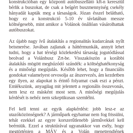
konstrukcióban egy központi autóbuszellátó kft-n keresztül
bérlik a buszokat, de csak a beígért buszmennyiség csekély
hányadát kapták meg a társaságok. Józan ésszel belátható,
hogy ez a konstrukció 5-10 év távlatában messze
költségesebb, mint amikor a Volánok önállóan vásárolhattak
autóbuszokat.
Az újabb nagy ívű átalakítás a regionalitás kudarcának nyílt
beismerése. Javában zajlanak a háttérmunkák, annyit lehet
tudni, hogy a hat térségi közlekedési társaság jogutódlással
beolvad a Volánbusz Zrt-be. Visszaköszön a korábbi
átalakítás mögött meghúzódó szándék: a költséghatékonyság
és a minőségi megújulás. Később lehet, hogy a financiális
gondokat valamelyest orvosolja az átszervezés, ám kezdetben
egy ilyen, az alapokat is érintő folyamat csak eszi a pénzt.
Emlékszünk, anyagilag mit jelentett a regionális összevonás,
nem lesz ez másként most sem. A minőségi megújulás
kérdését is nehéz nem szkeptikusan szemlélni.
Fel kell tenni az egyik alapkérdést: jobb lesz-e az
utazóközönségnek? A járműpark egyhamar nem fog frissülni,
tehát ezekkel az egyre korszerűtlenebb járművekkel kell
beérniük. Ezzel a struktúrával ugyanakkor van esély, hogy
megtörténjen a MÁV és a Volán menetrendjének