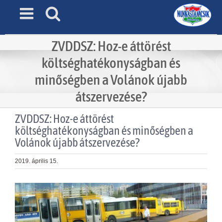
Skip
to
content
ZVDDSZ: Hoz-e áttörést
költséghatékonyságban és
minőségben a Volánok újabb
átszervezése?
ZVDDSZ: Hoz-e áttörést
költséghatékonyságban és minőségben a
Volánok újabb átszervezése?
2019. április 15.
View
Larger
Image