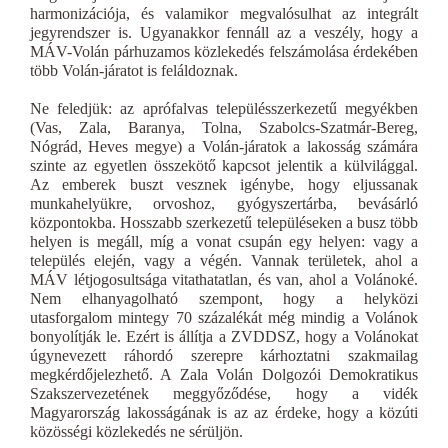
harmonizációja, és valamikor megvalósulhat az integrált
jegyrendszer is. Ugyanakkor fennáll az a veszély, hogy a
MÁV-Volán párhuzamos közlekedés felszámolása érdekében
több Volán-járatot is feláldoznak.
Ne feledjük: az aprófalvas településszerkezetű megyékben
(Vas, Zala, Baranya, Tolna, Szabolcs-Szatmár-Bereg,
Nógrád, Heves megye) a Volán-járatok a lakosság számára
szinte az egyetlen összekötő kapcsot jelentik a külvilággal.
Az emberek buszt vesznek igénybe, hogy eljussanak
munkahelyükre, orvoshoz, gyógyszertárba, bevásárló
központokba. Hosszabb szerkezetű településeken a busz több
helyen is megáll, míg a vonat csupán egy helyen: vagy a
település elején, vagy a végén. Vannak területek, ahol a
MÁV létjogosultsága vitathatatlan, és van, ahol a Volánoké.
Nem elhanyagolható szempont, hogy a helyközi
utasforgalom mintegy 70 százalékát még mindig a Volánok
bonyolítják le. Ezért is állítja a ZVDDSZ, hogy a Volánokat
úgynevezett ráhordó szerepre kárhoztatni szakmailag
megkérdőjelezhető. A Zala Volán Dolgozói Demokratikus
Szakszervezetének meggyőződése, hogy a vidék
Magyarország lakosságának is az az érdeke, hogy a közúti
közösségi közlekedés ne sérüljön.