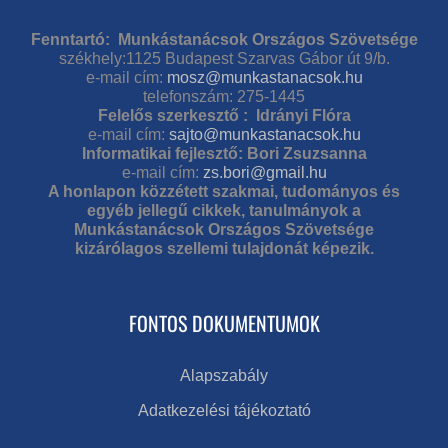
Fenntartó: Munkástanácsok Országos Szövetsége
székhely:1125 Budapest Szarvas Gábor út 9/b.
e-mail cím:
mosz@munkastanacsok.hu
telefonszám: 275-1445
Felelős szerkesztő : Idrányi Flóra
e-mail cím:
sajto@munkastanacsok.hu
Informatikai fejlesztő: Bori Zsuzsanna
e-mail cím:
zs.bori@gmail.hu
A honlapon közzétett szakmai, tudományos és
egyéb jellegű cikkek, tanulmányok a
Munkástanácsok Országos Szövetsége
kizárólagos szellemi tulajdonát képezik.
FONTOS DOKUMENTUMOK
Alapszabály
Adatkezelési tájékoztató