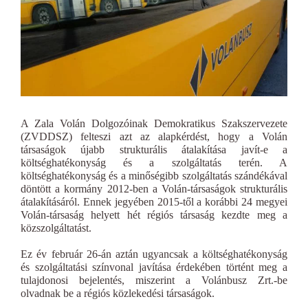
A Zala Volán Dolgozóinak Demokratikus Szakszervezete
(ZVDDSZ) felteszi azt az alapkérdést, hogy a Volán
társaságok újabb strukturális átalakítása javít-e a
költséghatékonyság és a szolgáltatás terén. A
költséghatékonyság és a minőségibb szolgáltatás szándékával
döntött a kormány 2012-ben a Volán-társaságok strukturális
átalakításáról. Ennek jegyében 2015-től a korábbi 24 megyei
Volán-társaság helyett hét régiós társaság kezdte meg a
közszolgáltatást.
Ez év február 26-án aztán ugyancsak a költséghatékonyság
és szolgáltatási színvonal javítása érdekében történt meg a
tulajdonosi bejelentés, miszerint a Volánbusz Zrt.-be
olvadnak be a régiós közlekedési társaságok.