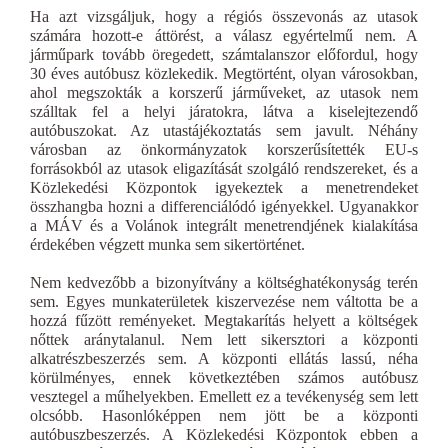
Ha azt vizsgáljuk, hogy a régiós összevonás az utasok
számára hozott-e áttörést, a válasz egyértelmű nem. A
járműpark tovább öregedett, számtalanszor előfordul, hogy
30 éves autóbusz közlekedik. Megtörtént, olyan városokban,
ahol megszokták a korszerű járműveket, az utasok nem
szálltak fel a helyi járatokra, látva a kiselejtezendő
autóbuszokat. Az utastájékoztatás sem javult. Néhány
városban az önkormányzatok korszerűsítették EU-s
forrásokból az utasok eligazítását szolgáló rendszereket, és a
Közlekedési Központok igyekeztek a menetrendeket
összhangba hozni a differenciálódó igényekkel. Ugyanakkor
a MÁV és a Volánok integrált menetrendjének kialakítása
érdekében végzett munka sem sikertörténet.
Nem kedvezőbb a bizonyítvány a költséghatékonyság terén
sem. Egyes munkaterületek kiszervezése nem váltotta be a
hozzá fűzött reményeket. Megtakarítás helyett a költségek
nőttek aránytalanul. Nem lett sikersztori a központi
alkatrészbeszerzés sem. A központi ellátás lassú, néha
körülményes, ennek következtében számos autóbusz
vesztegel a műhelyekben. Emellett ez a tevékenység sem lett
olcsóbb. Hasonlóképpen nem jött be a központi
autóbuszbeszerzés. A Közlekedési Központok ebben a