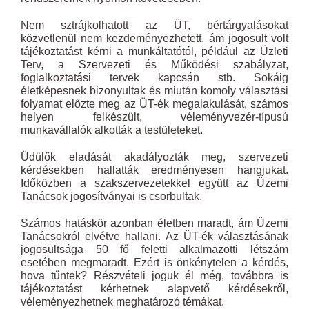
Nem sztrájkolhatott az ÜT, bértárgyalásokat
közvetlenül nem kezdeményezhetett, ám jogosult volt
tájékoztatást kérni a munkáltatótól, például az Üzleti
Terv, a Szervezeti és Működési szabályzat,
foglalkoztatási tervek kapcsán stb. Sokáig
életképesnek bizonyultak és miután komoly választási
folyamat előzte meg az ÜT-ék megalakulását, számos
helyen felkészült, véleményvezér-típusú
munkavállalók alkották a testületeket.
Üdülők eladását akadályozták meg, szervezeti
kérdésekben hallatták eredményesen hangjukat.
Időközben a szakszervezetekkel együtt az Üzemi
Tanácsok jogosítványai is csorbultak.
Számos hatáskör azonban életben maradt, ám Üzemi
Tanácsokról elvétve hallani. Az ÜT-ék választásának
jogosultsága 50 fő feletti alkalmazotti létszám
esetében megmaradt. Ezért is önkénytelen a kérdés,
hova tűntek? Részvételi joguk él még, továbbra is
tájékoztatást kérhetnek alapvető kérdésekről,
véleményezhetnek meghatározó témákat.