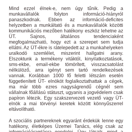
Mind ezzel élnek-e, nem úgy tűnik. Pedig a
munkavállalók folyton információ-hiányról
panaszkodnak. Ebben az információ-deficites
helyzetben a munkáltató és a munkavállalók közötti
kommunikációs mezőben hatékony eszköz lehetne az
ÜT. Sajnos, általános tendenciaként
megfogalmazható, hogy ezt a szerepet sem tudja
ellátni. Az ÜT-ékre is rátelepedett az a munkahelyeken
uralkodó szemlélet, miszerint hallgatni arany.
Elszoktunk a termékeny vitáktól, kinyilatkoztatások,
sms-ekbe, email-ekbe tömörített, visszacsatolást
nélkülöző, arra igényt sem tartó rendelkezések
vannak. Korábban 1000 fő feletti létszám esetén
függetlenített ÜT- elnököt foglalkoztathattak a cégek,
ma már több ezres nagyságrendű cégnél sem
vállalnak főállású státuszt, ugyanis a jogvédelem csak
papíron létezik. Egy szakszervezeti vezető vagy ÜT-
elnök a mai törvényi keretek között könnyűszerrel
eltávolítható.
A szociális partnereknek egyaránt érdekük lenne egy
hatékony, életképes Üzemei Tanács, elég csak az
információáramlásra gondolni. Úgy látszik, mind a