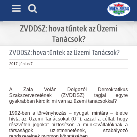
Skip
to
content
ZVDDSZ: hova tűntek az Üzemi
Tanácsok?
ZVDDSZ: hova tűntek az Üzemi Tanácsok?
2017. június 7.
View
Larger
A Zala Volán Dolgozói Demokratikus
Image
Szakszervezetének (ZVDDSZ) tagjai egyre
gyakrabban kérdik: mi van az üzemi tanácsokkal?
1992-ben a törvényhozás – nyugati mintára – életre
hívta az Üzemi Tanácsokat (ÜT), azzal a céllal, hogy
részvételi jogokat biztosítson a munkavállalóknak a
társaságok üzletmenetének, szabályozó
rendszereinek nyomon követésében.