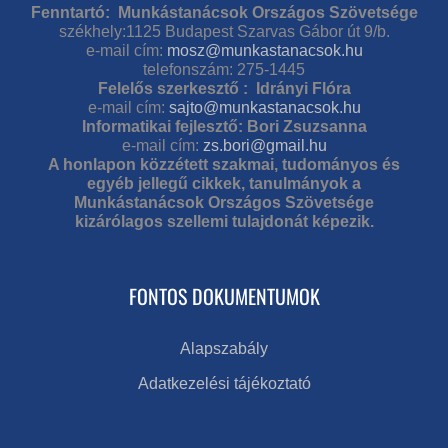
Fenntartó: Munkástanácsok Országos Szövetsége
székhely:1125 Budapest Szarvas Gábor út 9/b.
e-mail cím:
mosz@munkastanacsok.hu
telefonszám: 275-1445
Felelős szerkesztő : Idrányi Flóra
e-mail cím:
sajto@munkastanacsok.hu
Informatikai fejlesztő: Bori Zsuzsanna
e-mail cím:
zs.bori@gmail.hu
A honlapon közzétett szakmai, tudományos és
egyéb jellegű cikkek, tanulmányok a
Munkástanácsok Országos Szövetsége
kizárólagos szellemi tulajdonát képezik.
FONTOS DOKUMENTUMOK
Alapszabály
Adatkezelési tájékoztató