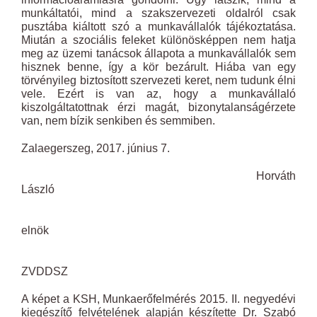
munkáltatói, mind a szakszervezeti oldalról csak
pusztába kiáltott szó a munkavállalók tájékoztatása.
Miután a szociális feleket különösképpen nem hatja
meg az üzemi tanácsok állapota a munkavállalók sem
hisznek benne, így a kör bezárult. Hiába van egy
törvényileg biztosított szervezeti keret, nem tudunk élni
vele. Ezért is van az, hogy a munkavállaló
kiszolgáltatottnak érzi magát, bizonytalanságérzete
van, nem bízik senkiben és semmiben.
Zalaegerszeg, 2017. június 7.
Horváth
László
elnök
ZVDDSZ
A képet a KSH, Munkaerőfelmérés 2015. II. negyedévi
kiegészítő felvételének alapján készítette Dr. Szabó