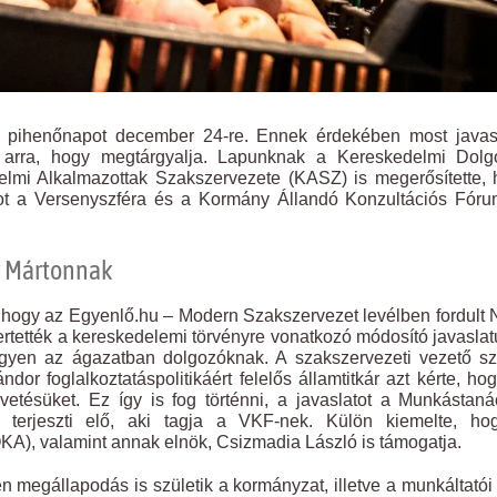
i pihenőnapot december 24-re. Ennek érdekében most javasl
t arra, hogy megtárgyalja. Lapunknak a Kereskedelmi Dolg
mi Alkalmazottak Szakszervezete (KASZ) is megerősítette, 
atot a Versenyszféra és a Kormány Állandó Konzultációs Fór
gy Mártonnak
 hogy az Egyenlő.hu – Modern Szakszervezet levélben fordult
rtették a kereskedelemi törvényre vonatkozó módosító javaslat
gyen az ágazatban dolgozóknak. A szakszervezeti vezető sz
r foglalkoztatáspolitikáért felelős államtitkár azt kérte, ho
etésüket. Ez így is fog történni, a javaslatot a Munkástan
 terjeszti elő, aki tagja a VKF-nek. Külön kiemelte, ho
), valamint annak elnök, Csizmadia László is támogatja.
en megállapodás is születik a kormányzat, illetve a munkáltatói