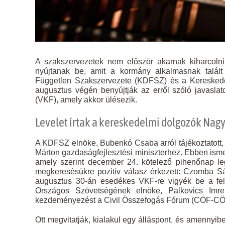
A szakszervezetek nem először akarnak kiharcoln
nyújtanak be, amit a kormány alkalmasnak talál
Független Szakszervezete (KDFSZ) és a Kereskedel
augusztus végén benyújtják az erről szóló javasl
(VKF), amely akkor ülésezik.
Levelet írtak a kereskedelmi dolgozók Na
A KDFSZ elnöke, Bubenkó Csaba arról tájékoztatott,
Márton gazdaságfejlesztési miniszterhez. Ebben isme
amely szerint december 24. kötelező pihenőnap le
megkeresésükre pozitív válasz érkezett: Czomba Sándo
augusztus 30-án esedékes VKF-re vigyék be a felv
Országos Szövetségének elnöke, Palkovics Imre
kezdeményezést a Civil Összefogás Fórum (CÖF-CÖKA
Ott megvitatják, kialakul egy álláspont, és amennyib