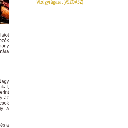
Vízügyi ágazat (VSZOÁSZ)
atot
ozók
hogy
umára
 Nagy
ukat,
erint
gy az
ácsok
gy a
 és a