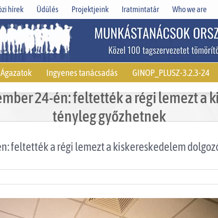
zi hírek
Üdülés
Projektjeink
Iratmintatár
Who we are
Ágazatok
Ingyenes tanácsadás
GINOP_PLUSZ-3.2.3-24
ber 24-én: feltették a régi lemezt a 
tényleg győzhetnek
 feltették a régi lemezt a kiskereskedelem dolgozó