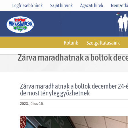
Skip
Legfrissebb hírek
Saját híreink
Ágazati hírek
Nemzetkö
to
content
Rólunk
Szolgáltatásaink
Zárva maradhatnak a boltok decem
Zárva maradhatnak a boltok december 24-én:
de most tényleg győzhetnek
2023. július 16.
View
Larger