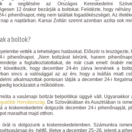
nek a segítésére az Országos Kereskedelmi Szöve
gesen 12 órakor bezárják a boltokat. Felidézte, hogy néhány
24-i pihenőnapot, még nem találtak fogadókészséget. Az illeté
 nap a naptárban. Karsai Zoltán szerint azonban azóta sok m
ak a boltok?
yelembe vették a lehetséges hatásokat. Először is leszögezte,
-i pihenőnapot. „Nem boltzárat kérünk, hanem pihenőnapo
endelje a foglalkoztatottakat, de már csak emelt órabér mel
z következik, hogy december 24-én zárva lennének a bolto
yban sincs a valósággal az az érv, hogy a leállás miatt c
elmi alkalmazottak pontosan látják a december 24-i forgalma
 pedig kockázatot a működésre.
ióta a vasárnapi boltzár belpolitikai üggyé vált. Ugyanakkor 
egutóbb Horvátország.
De Szlovákiában és Ausztriában is isme
tná a kiskereskedelmi dolgozók december 24-i pihenőnapját, p
pot maradhat majd otthon.
 órát is dolgozunk a kiskereskedelemben. Számunkra ismere
tvasárnap és -hétfő, illetve a december 25–26. jelenti a pihe