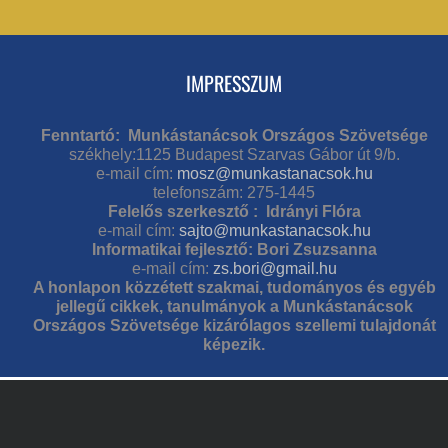
IMPRESSZUM
Fenntartó: Munkástanácsok Országos Szövetsége
székhely:1125 Budapest Szarvas Gábor út 9/b.
e-mail cím:
mosz@munkastanacsok.hu
telefonszám: 275-1445
Felelős szerkesztő : Idrányi Flóra
e-mail cím:
sajto@munkastanacsok.hu
Informatikai fejlesztő: Bori Zsuzsanna
e-mail cím:
zs.bori@gmail.hu
A honlapon közzétett szakmai, tudományos és egyéb
jellegű cikkek, tanulmányok a Munkástanácsok
Országos Szövetsége kizárólagos szellemi tulajdonát
képezik.