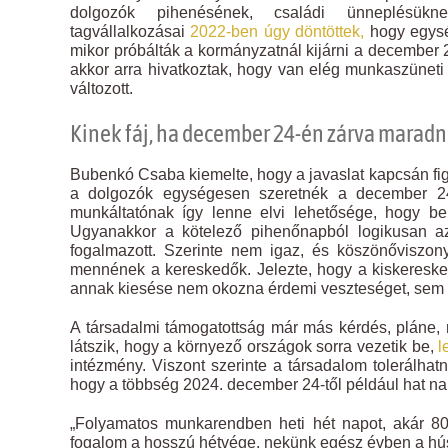
dolgozók pihenésének, családi ünneplésük
tagvállalkozásai
2022-ben úgy döntöttek,
hogy egysé
mikor próbálták a kormányzatnál kijárni a december 
akkor arra hivatkoztak, hogy van elég munkaszüneti
változott.
Kinek fáj, ha december 24-én zárva maradn
Bubenkó Csaba kiemelte, hogy a javaslat kapcsán fig
a dolgozók egységesen szeretnék a december 24
munkáltatónak így lenne elvi lehetősége, hogy ber
Ugyanakkor a kötelező pihenőnapból logikusan a
fogalmazott. Szerinte nem igaz, és köszönőviszon
mennének a kereskedők. Jelezte, hogy a kiskeresked
annak kiesése nem okozna érdemi veszteséget, sem
A társadalmi támogatottság már más kérdés, pláne, m
látszik, hogy a környező országok sorra vezetik be,
l
intézmény. Viszont szerinte a társadalom tolerálha
hogy a többség 2024. december 24-től például hat na
„Folyamatos munkarendben heti hét napot, akár 80
fogalom a hosszú hétvége, nekünk egész évben a húsvé