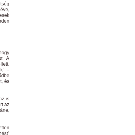
tség
 éve,
kesek
inden
 hogy
t. A
lett.
k” –
sődbe
t, és
az is
rt az
láne,
tlen
nést”