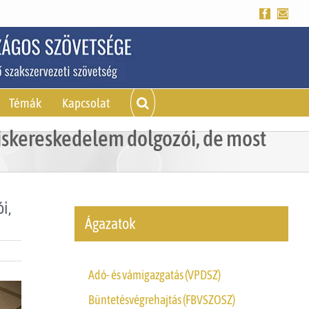
Facebook
Emai
Témák
Kapcsolat
kiskereskedelem dolgozói, de most
i,
Ágazatok
Adó- és vámigazgatás (VPDSZ)
Büntetésvégrehajtás (FBVSZOSZ)