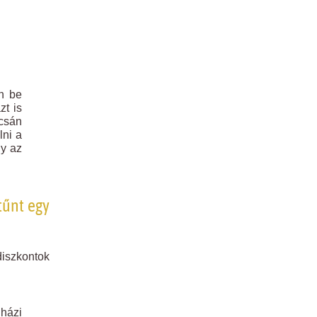
en be
zt is
csán
lni a
gy az
ltűnt egy
diszkontok
uházi