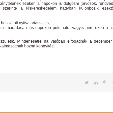
k kénytelenek ezeken a napokon is dolgozni (orvosok, rendvé
de szerinte a kiskereskedelem nagyban különbözik ezekt
hosszított nyitvatartással is,
ges elmaradása más napokon pótolható, vagyis nem ezen a n
 születik. Mindenesetre ha valóban elfogadnák a december 
kalmazottnak hozna könnyítést.
Twitter
LinkedIn
Pint