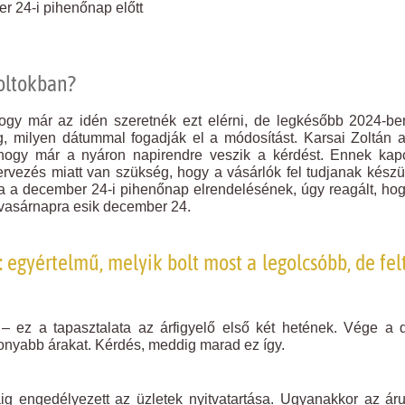
er 24-i pihenőnap előtt
boltokban?
ogy már az idén szeretnék ezt elérni, de legkésőbb 2024-b
gg, milyen dátummal fogadják el a módosítást. Karsai Zoltán a
 hogy már a nyáron napirendre veszik a kérdést. Ennek kap
ervezés miatt van szükség, hogy a vásárlók fel tudjanak készü
tja a december 24-i pihenőnap elrendelésének, úgy reagált, ho
l vasárnapra esik december 24.
l: egyértelmű, melyik bolt most a legolcsóbb, de fe
n – ez a tapasztalata az árfigyelő első két hetének. Vége a 
onyabb árakat. Kérdés, meddig marad ez így.
g engedélyezett az üzletek nyitvatartása. Ugyanakkor az ár