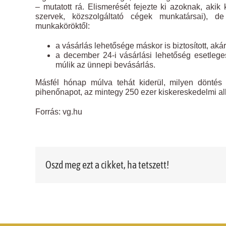
– mutatott rá. Elismerését fejezte ki azoknak, aki
szervek, közszolgáltató cégek munkatársai), 
munkaköröktől:
a vásárlás lehetősége máskor is biztosított, akár 
a december 24-i vásárlási lehetőség esetle
múlik az ünnepi bevásárlás.
Másfél hónap múlva tehát kiderül, milyen döntés
pihenőnapot, az mintegy 250 ezer kiskereskedelmi al
Forrás: vg.hu
Oszd meg ezt a cikket, ha tetszett!