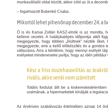
munkavállalói oldal között, akkor zöld az út a decemb
– fogalmazott Bubenkó Csaba.
Mikortól lehet pihenőnap december 24. a 
Ő is és Karsai Zoltán KASZ-elnök is az mondta, h
kellene vezetni. A hatálybalépés időpontja attól fü
megjegyezte, hogy többen „őrültnek” nézték őket,
megjegyezte, erre a kellő előkészítés és a gondos t
változásra. Arra a kérdésre, hogy mennyi esélyét lá
esélyeket mindenesetre javítja, hogy az idén példáu
Kész a friss összehasonlítás az árakró
rivális, akire senki nem számított
Totális fordulat állt be a kiskereskedelembe
uralmának, a hipermarketek kínálják a legalacs
Az érvényes szabályozás értelmében aznap 14 órái