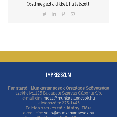
Oszd meg ezt a cikket, ha tetszett!
Twitter
LinkedIn
Pinterest
Email
IMPRESSZUM
Fenntartó: Munkástanácsok Országos Szövetsége
székhely:1125 Budapest Szarvas Gábor út 9/b.
e-mail cím:
mosz@munkastanacsok.hu
telefonszám: 275-1445
Felelős szerkesztő : Idrányi Flóra
e-mail cím:
sajto@munkastanacsok.hu