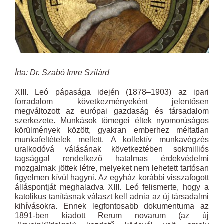
Írta: Dr. Szabó Imre Szilárd
XIII. Leó pápasága idején (1878–1903) az ipari
forradalom következményeként jelentősen
megváltozott az európai gazdaság és társadalom
szerkezete. Munkások tömegei éltek nyomorúságos
körülmények között, gyakran emberhez méltatlan
munkafeltételek mellett. A kollektív munkavégzés
uralkodóvá válásának következtében sokmilliós
tagsággal rendelkező hatalmas érdekvédelmi
mozgalmak jöttek létre, melyeket nem lehetett tartósan
figyelmen kívül hagyni. Az egyház korábbi visszafogott
álláspontját meghaladva XIII. Leó felismerte, hogy a
katolikus tanításnak választ kell adnia az új társadalmi
kihívásokra. Ennek legfontosabb dokumentuma az
1891-ben kiadott Rerum novarum (az új