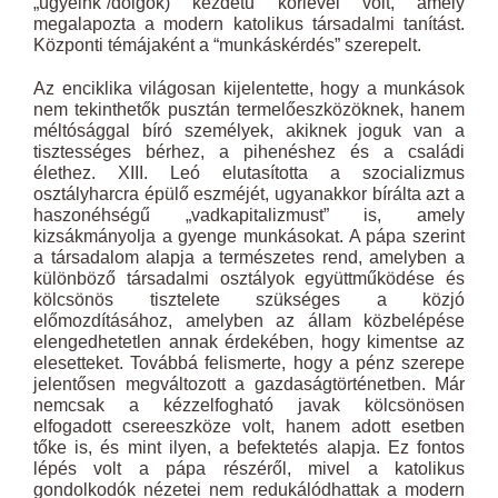
„ügyeink”/dolgok) kezdetű körlevél volt, amely
megalapozta a modern katolikus társadalmi tanítást.
Központi témájaként a “munkáskérdés” szerepelt.
Az enciklika világosan kijelentette, hogy a munkások
nem tekinthetők pusztán termelőeszközöknek, hanem
méltósággal bíró személyek, akiknek joguk van a
tisztességes bérhez, a pihenéshez és a családi
élethez. XIII. Leó elutasította a szocializmus
osztályharcra épülő eszméjét, ugyanakkor bírálta azt a
haszonéhségű „vadkapitalizmust” is, amely
kizsákmányolja a gyenge munkásokat. A pápa szerint
a társadalom alapja a természetes rend, amelyben a
különböző társadalmi osztályok együttműködése és
kölcsönös tisztelete szükséges a közjó
előmozdításához, amelyben az állam közbelépése
elengedhetetlen annak érdekében, hogy kimentse az
elesetteket. Továbbá felismerte, hogy a pénz szerepe
jelentősen megváltozott a gazdaságtörténetben. Már
nemcsak a kézzelfogható javak kölcsönösen
elfogadott csereeszköze volt, hanem adott esetben
tőke is, és mint ilyen, a befektetés alapja. Ez fontos
lépés volt a pápa részéről, mivel a katolikus
gondolkodók nézetei nem redukálódhattak a modern