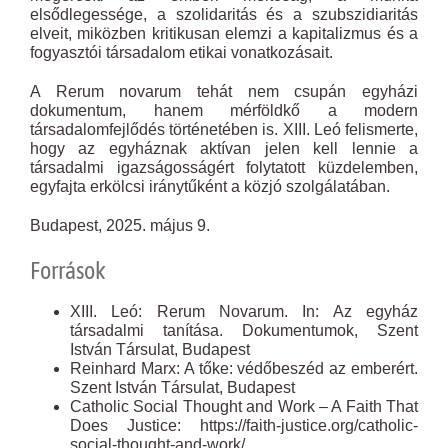
elsődlegessége, a szolidaritás és a szubszidiaritás
elveit, miközben kritikusan elemzi a kapitalizmus és a
fogyasztói társadalom etikai vonatkozásait.
A Rerum novarum tehát nem csupán egyházi
dokumentum, hanem mérföldkő a modern
társadalomfejlődés történetében is. XIII. Leó felismerte,
hogy az egyháznak aktívan jelen kell lennie a
társadalmi igazságosságért folytatott küzdelemben,
egyfajta erkölcsi iránytűként a közjó szolgálatában.
Budapest, 2025. május 9.
Források
XIII. Leó: Rerum Novarum. In: Az egyház
társadalmi tanítása. Dokumentumok, Szent
István Társulat, Budapest
Reinhard Marx: A tőke: védőbeszéd az emberért.
Szent István Társulat, Budapest
Catholic Social Thought and Work – A Faith That
Does Justice: https://faith-justice.org/catholic-
social-thought-and-work/