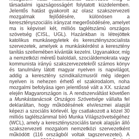
társadalmi igazságosságért folytatott küzdelemben.
Jelentős hatást gyakorolt az olasz szakszervezeti
mozgalmak fejlődésére, különösen a
keresztényszociális irányzat megerősödésére, amelyet
ma is képvisel két, milliós taglétszámú országos
szövetség (CISL, UGL)
.
Hazánkban is létrejöttek
katolikus munkásegyletek és keresztényszocialista
szervezetek, amelyek a munkáskérdést a keresztény
tanítás szellemében kívánták kezelni. Ugyanakkor, míg
a nemzetközi méretű baloldali, szociáldemokrata vagy
kommunista irányú szakszervezetekről számos könyv
és tanulmány látott magyar nyelven is napvilágot,
addig a keresztény szindikalizmusról még idegen
nyelven is nehezen érhető el szakirodalom, noha
mozgalmi befolyása igen jelentőssé vált a XX. század
elején Magyarországon is. A rendszerváltást követően
a
Munkástanácsok Országos Szövetsége
vállalta fel
deklaráltan, hogy működésének elvi/eszmei alapját
képezi a szociális körlevél. Így csatlakozott a közel 30
milliós taglétszámmal bíró Munka Világszövetségéhez
(WCL), amely a keresztényszociális tanok alapján álló
szakszervezeti mozgalom nemzetközi szervezetként
működött (116 országból voltak tagszervezetei). A