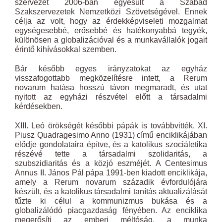
szervezet 2006-ban egyesült a Szabad
Szakszervezetek Nemzetközi Szövetségével. Ennek
célja az volt, hogy az érdekképviseleti mozgalmat
egységesebbé, erősebbé és hatékonyabbá tegyék,
különösen a globalizációval és a munkavállalók jogait
érintő kihívásokkal szemben.
Bár később egyes irányzatokat az egyház
visszafogottabb megközelítésre intett, a Rerum
novarum hatása hosszú távon megmaradt, és utat
nyitott az egyházi részvétel előtt a társadalmi
kérdésekben.
XIII. Leó örökségét későbbi pápák is továbbvitték. XI.
Piusz Quadragesimo Anno (1931) című enciklikájában
elődje gondolataira építve, és a katolikus szociáletika
részévé tette a társadalmi szolidaritás, a
szubszidiaritás és a közjó eszméjét. A Centesimus
Annus II. János Pál pápa 1991-ben kiadott enciklikája,
amely a Rerum novarum századik évfordulójára
készült, és a katolikus társadalmi tanítás aktualizálását
tűzte ki célul a kommunizmus bukása és a
globalizálódó piacgazdaság fényében. Az enciklika
megerősíti az emberi méltóság, a munka