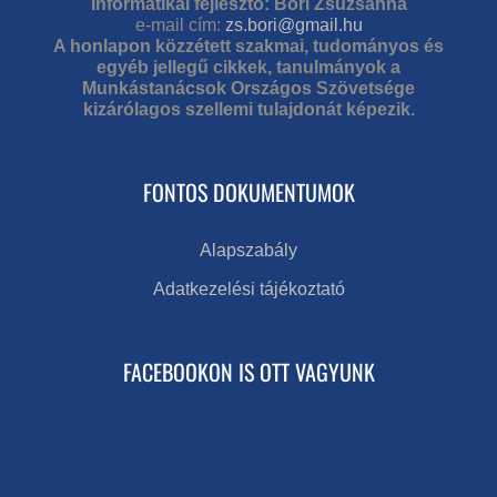
Informatikai fejlesztő: Bori Zsuzsanna
e-mail cím:
zs.bori@gmail.hu
A honlapon közzétett szakmai, tudományos és
egyéb jellegű cikkek, tanulmányok a
Munkástanácsok Országos Szövetsége
kizárólagos szellemi tulajdonát képezik.
FONTOS DOKUMENTUMOK
Alapszabály
Adatkezelési tájékoztató
FACEBOOKON IS OTT VAGYUNK