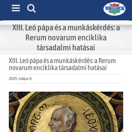
Skip
to
content
XIII. Leó pápa és a munkáskérdés: a
Rerum novarum enciklika
társadalmi hatásai
XIII. Leó pápa és a munkáskérdés: a Rerum
novarum enciklika társadalmi hatásai
2025. május 9.
View
Larger
Image