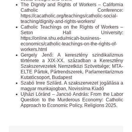
The Dignity and Rights of Workers – California
Catholic Conference:
https://cacatholic.org/teachings/catholic-social-
teaching/dignity-and-rights-workers/
Catholic Teachings on the Rights of Workers –
Seton Hall University:
https://online.shu.edu/micah-business-
economics/catholic-teachings-on-the-rights-of-
workers.html
Gergely Jenő: A keresztény szindikalizmus
története a XIX-XX. században a Keresztény
Szakszervezetek Nemzetközi Szövetsége; MTA-
ELTE Pártok, Pártrendszerek, Parlamentarizmus
Kutatócsoport, Budapest
Szabó Imre Szilárd. A szakszervezet jogállása a
magyar munkajogban, Novissima Kiadó
Ujházi Lóránd – Jancsó András: From the Labor
Question to the Murderous Economy: Catholic
Approach to Economic Policy. Religions 2025.