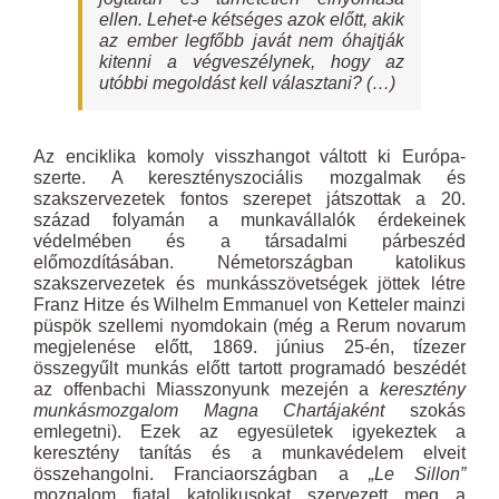
ellen. Lehet-e kétséges azok előtt, akik
az ember legfőbb javát nem óhajtják
kitenni a végveszélynek, hogy az
utóbbi megoldást kell választani? (…)
Az enciklika komoly visszhangot váltott ki Európa-
szerte. A keresztényszociális mozgalmak és
szakszervezetek fontos szerepet játszottak a 20.
század folyamán a munkavállalók érdekeinek
védelmében és a társadalmi párbeszéd
előmozdításában. Németországban katolikus
szakszervezetek és munkásszövetségek jöttek létre
Franz Hitze és Wilhelm Emmanuel von Ketteler mainzi
püspök szellemi nyomdokain (még a Rerum novarum
megjelenése előtt, 1869. június 25-én, tízezer
összegyűlt munkás előtt tartott programadó beszédét
az offenbachi Miasszonyunk mezején a
keresztény
munkásmozgalom Magna Chartájaként
szokás
emlegetni). Ezek az egyesületek igyekeztek a
keresztény tanítás és a munkavédelem elveit
összehangolni. Franciaországban a
„Le Sillon”
mozgalom fiatal katolikusokat szervezett meg a