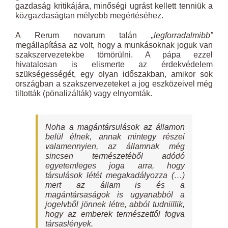
gazdaság kritikájára, minőségi ugrást kellett tenniük a
közgazdaságtan mélyebb megértéséhez.
A Rerum novarum talán
„legforradalmibb”
megállapítása az volt, hogy a munkásoknak joguk van
szakszervezetekbe tömörülni. A pápa ezzel
hivatalosan is elismerte az érdekvédelem
szükségességét, egy olyan időszakban, amikor sok
országban a szakszervezeteket a jog eszközeivel még
tiltották (pönalizálták) vagy elnyomták.
Noha a magántársulások az államon
belül élnek, annak mintegy részei
valamennyien, az államnak még
sincsen természetéből adódó
egyetemleges joga arra, hogy
társulások létét megakadályozza (…)
mert az állam is és a
magántársaságok is ugyanabból a
jogelvből jönnek létre, abból tudniillik,
hogy az emberek természettől fogva
társaslények.