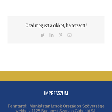
Oszd meg ezt a cikket, ha tetszett!
Twitter
LinkedIn
Pinterest
Email
IMPRESSZUM
Fenntartó: Munkástanácsok Országos Szövetsége
székhely:1125 Budapest Szarvas Gábor út 9/b.