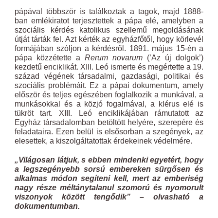
pápával többször is találkoztak a tagok, majd 1888-
ban emlékiratot terjesztettek a pápa elé, amelyben a
szociális kérdés katolikus szellemű megoldásának
útját tárták fel. Azt kérték az egyházfőtől, hogy körlevél
formájában szóljon a kérdésről. 1891. május 15-én a
pápa közzétette a
Rerum novarum
(’Az új dolgok’)
kezdetű enciklikát. XIII. Leó ismerte és megértette a 19.
század végének társadalmi, gazdasági, politikai és
szociális problémáit. Ez a pápai dokumentum, amely
először és teljes egészében foglalkozik a munkával, a
munkásokkal és a közjó fogalmával, a klérus elé is
tükröt tart. XIII. Leó enciklikájában rámutatott az
Egyház társadalomban betöltött helyére, szerepére és
feladataira. Ezen belül is elsősorban a szegények, az
elesettek, a kiszolgáltatottak érdekeinek védelmére.
„Világosan látjuk, s ebben mindenki egyetért, hogy
a legszegényebb sorsú embereken sürgősen és
alkalmas módon segíteni kell, mert az emberiség
nagy része méltánytalanul szomorú és nyomorult
viszonyok között tengődik” – olvasható a
dokumentumban.