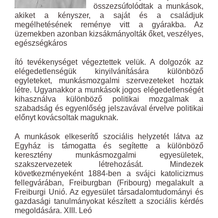
összezsúfolódtak a munkások,
akiket a kényszer, a saját és a családjuk
megélhetésének reménye vitt a gyárakba. Az
üzemekben azonban kizsákmányolták őket, veszélyes,
egészségkáros
ító tevékenységet végeztettek velük. A dolgozók az
elégedetlenségük kinyilvánítására különböző
egyleteket, munkásmozgalmi szervezeteket hoztak
létre. Ugyanakkor a munkások jogos elégedetlenségét
kihasználva különböző politikai mozgalmak a
szabadság és egyenlőség jelszavával érvelve politikai
előnyt kovácsoltak maguknak.
A munkások elkeserítő szociális helyzetét látva az
Egyház is támogatta és segítette a különböző
keresztény munkásmozgalmi egyesületek,
szakszervezetek létrehozását. Mindezek
következményeként 1884-ben a svájci katolicizmus
fellegvárában, Freiburgban (Fribourg) megalakult a
Freiburgi Unió. Az egyesület társadalomtudományi és
gazdasági tanulmányokat készített a szociális kérdés
megoldására. XIII. Leó