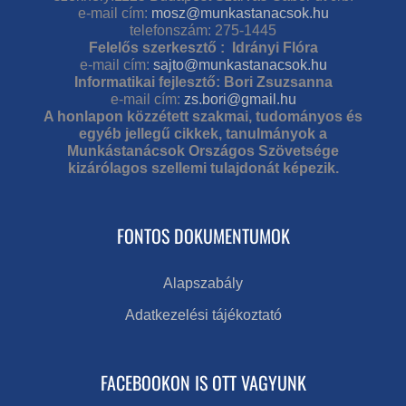
e-mail cím:
mosz@munkastanacsok.hu
telefonszám: 275-1445
Felelős szerkesztő : Idrányi Flóra
e-mail cím:
sajto@munkastanacsok.hu
Informatikai fejlesztő: Bori Zsuzsanna
e-mail cím:
zs.bori@gmail.hu
A honlapon közzétett szakmai, tudományos és
egyéb jellegű cikkek, tanulmányok a
Munkástanácsok Országos Szövetsége
kizárólagos szellemi tulajdonát képezik.
FONTOS DOKUMENTUMOK
Alapszabály
Adatkezelési tájékoztató
FACEBOOKON IS OTT VAGYUNK