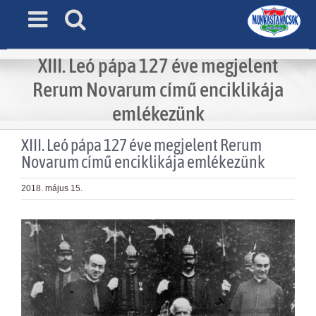
Skip
to
content
XIII. Leó pápa 127 éve megjelent
Rerum Novarum című enciklikája
emlékezünk
XIII. Leó pápa 127 éve megjelent Rerum
Novarum című enciklikája emlékezünk
2018. május 15.
View
Larger
Image