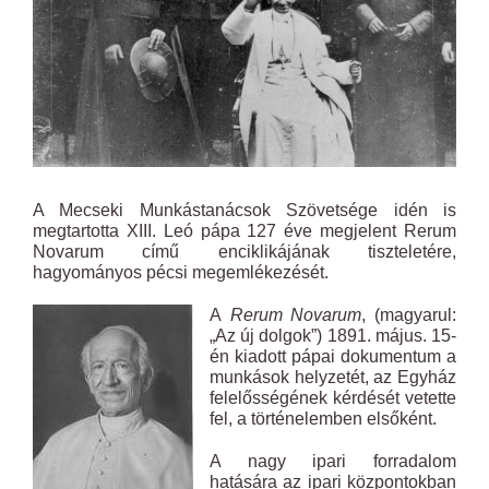
A Mecseki Munkástanácsok Szövetsége idén is
megtartotta XIII. Leó pápa 127 éve megjelent Rerum
Novarum című enciklikájának tiszteletére,
hagyományos pécsi megemlékezését.
A
Rerum N
ovarum
, (magyarul:
„Az új dolgok”) 1891. május. 15-
én kiadott pápai dokumentum a
munkások helyzetét, az Egyház
felelősségének kérdését vetette
fel, a történelemben elsőként.
A nagy ipari forradalom
hatására az ipari központokban