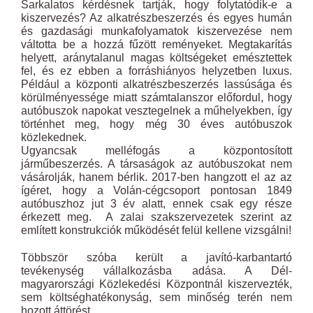
Sarkalatos kérdésnek tartják, hogy folytatódik-e a
kiszervezés? Az alkatrészbeszerzés és egyes humán
és gazdasági munkafolyamatok kiszervezése nem
váltotta be a hozzá fűzött reményeket. Megtakarítás
helyett, aránytalanul magas költségeket emésztettek
fel, és ez ebben a forráshiányos helyzetben luxus.
Például a központi alkatrészbeszerzés lassúsága és
körülményessége miatt számtalanszor előfordul, hogy
autóbuszok napokat vesztegelnek a műhelyekben, így
történhet meg, hogy még 30 éves autóbuszok
közlekednek.
Ugyancsak melléfogás a központosított
járműbeszerzés. A társaságok az autóbuszokat nem
vásárolják, hanem bérlik. 2017-ben hangzott el az az
ígéret, hogy a Volán-cégcsoport pontosan 1849
autóbuszhoz jut 3 év alatt, ennek csak egy része
érkezett meg. A zalai szakszervezetek szerint az
említett konstrukciók működését felül kellene vizsgálni!
Többször szóba került a javító-karbantartó
tevékenység vállalkozásba adása. A Dél-
magyarországi Közlekedési Központnál kiszervezték,
sem költséghatékonyság, sem minőség terén nem
hozott áttörést.