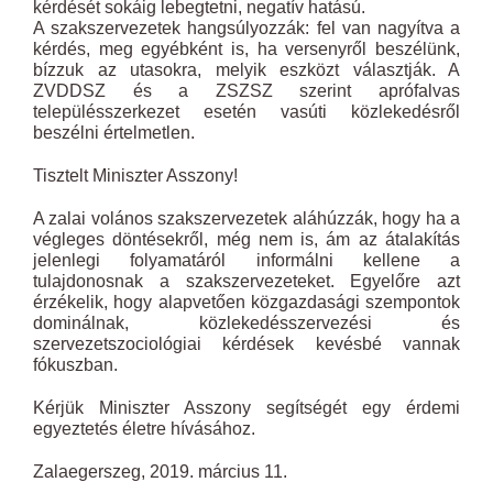
kérdését sokáig lebegtetni, negatív hatású.
A szakszervezetek hangsúlyozzák: fel van nagyítva a
kérdés, meg egyébként is, ha versenyről beszélünk,
bízzuk az utasokra, melyik eszközt választják. A
ZVDDSZ és a ZSZSZ szerint aprófalvas
településszerkezet esetén vasúti közlekedésről
beszélni értelmetlen.
Tisztelt Miniszter Asszony!
A zalai volános szakszervezetek aláhúzzák, hogy ha a
végleges döntésekről, még nem is, ám az átalakítás
jelenlegi folyamatáról informálni kellene a
tulajdonosnak a szakszervezeteket. Egyelőre azt
érzékelik, hogy alapvetően közgazdasági szempontok
dominálnak, közlekedésszervezési és
szervezetszociológiai kérdések kevésbé vannak
fókuszban.
Kérjük Miniszter Asszony segítségét egy érdemi
egyeztetés életre hívásához.
Zalaegerszeg, 2019. március 11.