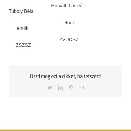
Horváth László
Tuboly Béla
elnök
elnök
ZVDDSZ
ZSZSZ
Oszd meg ezt a cikket, ha tetszett!
Twitter
LinkedIn
Pinterest
Email