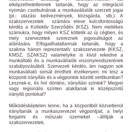
elképzelhetetlennek tartanák, hogy az integráció
nyomán csorbulnának a munkavállalók szerzett jogai
(pl.: utazási kedvezmények, törzsgárda, stb.). A
szakszervezetek számára eleve kulcsfontosságú
kérdés a Kollektív Szerződés (KSZ). Nem mellékes
számukra, hogy milyen KSZ köttetik az új cégben, és
mely szervezetek szereznek jogosultságot az
aláírására. Elfogadhatatlannak tartanák, hogy a
szakma három reprezentatív szakszervezete (KKSZ,
KMSZ, SZAKSZ) valamelyike is kívül rekedne a
munkáltató és a munkavállalók viszonyrendszerének
szabályozásából. Szervezeti kérdés, ám nagyon sok
munkavállaló sorsát érintheti érzékenyen: mi lesz a
központi irányítás és a végpontok közötti vertikumban?
Lesznek-e, és hol döntési, irányítási szintek? Megyei
vagy regionális szinten alakítanak ki középszintű
irányító pontokat?
Működésképtelen lenne, ha a központból közvetlenül
irányítanák a munkaszervezet végpontjait, a helyi
forgalmi és műszaki üzemeket –állítják a
szakszervezetek.