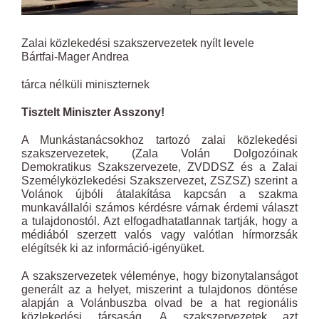
Zalai közlekedési szakszervezetek nyílt levele
Bártfai-Mager Andrea
tárca nélküli miniszternek
Tisztelt Miniszter Asszony!
A Munkástanácsokhoz tartozó zalai közlekedési
szakszervezetek, (Zala Volán Dolgozóinak
Demokratikus Szakszervezete, ZVDDSZ és a Zalai
Személyközlekedési Szakszervezet, ZSZSZ) szerint a
Volánok újbóli átalakítása kapcsán a szakma
munkavállalói számos kérdésre várnak érdemi választ
a tulajdonostól. Azt elfogadhatatlannak tartják, hogy a
médiából szerzett valós vagy valótlan hírmorzsák
elégítsék ki az információ-igényüket.
A szakszervezetek véleménye, hogy bizonytalanságot
generált az a helyet, miszerint a tulajdonos döntése
alapján a Volánbuszba olvad be a hat regionális
közlekedési társaság. A szakszervezetek azt