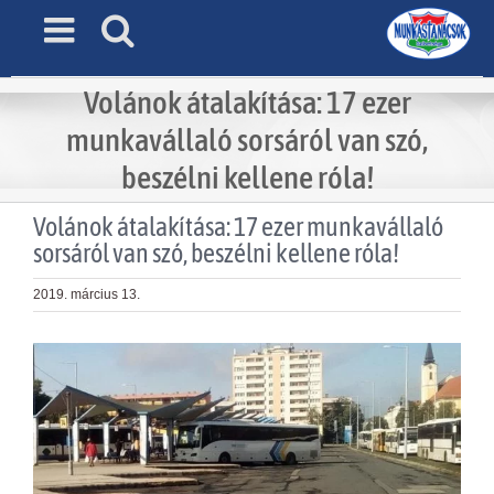
Skip
to
content
Volánok átalakítása: 17 ezer
munkavállaló sorsáról van szó,
beszélni kellene róla!
Volánok átalakítása: 17 ezer munkavállaló
sorsáról van szó, beszélni kellene róla!
2019. március 13.
View
Larger
Image