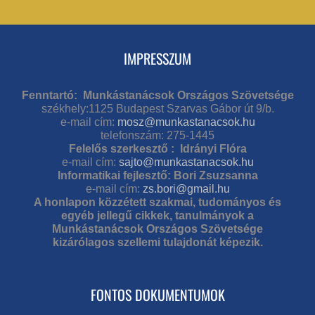
IMPRESSZUM
Fenntartó: Munkástanácsok Országos Szövetsége
székhely:1125 Budapest Szarvas Gábor út 9/b.
e-mail cím:
mosz@munkastanacsok.hu
telefonszám: 275-1445
Felelős szerkesztő : Idrányi Flóra
e-mail cím:
sajto@munkastanacsok.hu
Informatikai fejlesztő: Bori Zsuzsanna
e-mail cím:
zs.bori@gmail.hu
A honlapon közzétett szakmai, tudományos és
egyéb jellegű cikkek, tanulmányok a
Munkástanácsok Országos Szövetsége
kizárólagos szellemi tulajdonát képezik.
FONTOS DOKUMENTUMOK