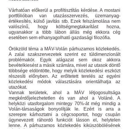
Várhatóan előkerül a profiltisztítás kérdése. A mostani
portfólióban van utazásszervezés, üzemanyag-
értékesítés, külső javítás stb. Ezek felszámolása nem
valószínű, hogy költségmegtakarítást hozna,
ugyanakkor a több lábon állás még ekkora cég
esetében sem elhanyagolható gazdasági filozófia.
Örökzöld téma a MÁV-Volán párhuzamos közlekedés.
A zalai szakszervezetek szerint ez túldimenzionált
problémakör. Egyik alágazat sem okoz akkora
bevételkiesést a másik számára, mivel az utasok döntő
többsége eldöntötte, hogy melyik közlekedési eszközt
részesíti előnyben. Az erőltetett terelés az egyéni
közlekedési módok választására orientálhatja az
utazókat.
Vannak területek, ahol a MÁV létjogosultsága
megkérdőjelezhetetlen és van ahol a Voláné. A
helyközi utasforgalom mintegy 70%-át még mindig a
Volán-társaságok bonyolítják le. Ezért is arra a
szerepre kárhoztatni a cégcsoportot, hogy csupán
úgynevezett ráhordó funkciót lásson el, helytelen
lenne. A párhuzamos közlekedés kiküszöbölésének