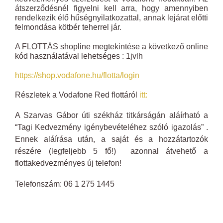
átszerződésnél figyelni kell arra, hogy amennyiben
rendelkezik élő hűségnyilatkozattal, annak lejárat előtti
felmondása kötbér teherrel jár.
A FLOTTÁS shopline megtekintése a következő online
kód használatával lehetséges : 1jvlh
https://shop.vodafone.hu/
flotta/login
Részletek a Vodafone Red flottáról
itt:
A Szarvas Gábor úti székház titkárságán aláírható a
“Tagi Kedvezmény igénybevételéhez szóló igazolás” .
Ennek aláírása után, a saját és a hozzátartozók
részére (legfeljebb 5 fő!) azonnal átvehető a
flottakedvezményes új telefon!
Telefonszám: 06 1 275 1445