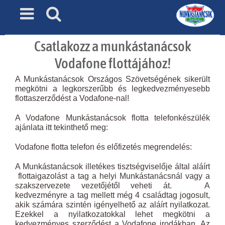
Skip
to
content
Csatlakozz a munkástanácsok
Vodafone flottájához!
A Munkástanácsok Országos Szövetségének sikerült
megkötni a legkorszerűbb és legkedvezményesebb
flottaszerződést a Vodafone-nal!
A Vodafone Munkástanácsok flotta telefonkészülék
ajánlata itt tekinthető meg:
Vodafone flotta telefon és előfizetés megrendelés:
A Munkástanácsok illetékes tisztségviselője által aláírt
flottaigazolást a tag a helyi Munkástanácsnál vagy a
szakszervezete vezetőjétől veheti át. A
kedvezményre a tag mellett még 4 családtag jogosult,
akik számára szintén igényelhető az aláírt nyilatkozat.
Ezekkel a nyilatkozatokkal lehet megkötni a
kedvezményes szerződést a Vodafone irodákban. Az