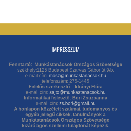
IMPRESSZUM
Fenntartó: Munkástanácsok Országos Szövetsége
székhely:1125 Budapest Szarvas Gábor út 9/b.
e-mail cím:
mosz@munkastanacsok.hu
telefonszám: 275-1445
Felelős szerkesztő : Idrányi Flóra
e-mail cím:
sajto@munkastanacsok.hu
Informatikai fejlesztő: Bori Zsuzsanna
e-mail cím:
zs.bori@gmail.hu
A honlapon közzétett szakmai, tudományos és
egyéb jellegű cikkek, tanulmányok a
Munkástanácsok Országos Szövetsége
kizárólagos szellemi tulajdonát képezik.