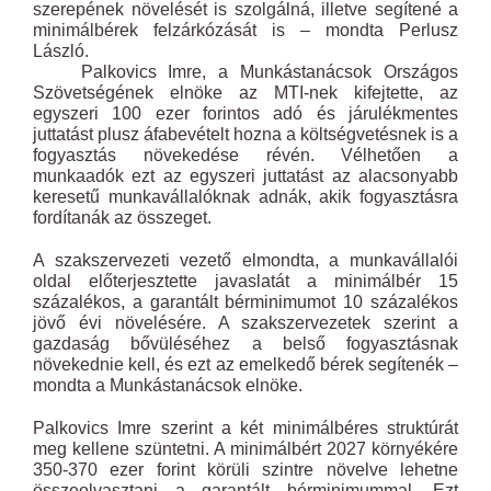
szerepének növelését is szolgálná, illetve segítené a
minimálbérek felzárkózását is – mondta Perlusz
László.
Palkovics Imre, a Munkástanácsok Országos
Szövetségének elnöke az MTI-nek kifejtette, az
egyszeri 100 ezer forintos adó és járulékmentes
juttatást plusz áfabevételt hozna a költségvetésnek is a
fogyasztás növekedése révén. Vélhetően a
munkaadók ezt az egyszeri juttatást az alacsonyabb
keresetű munkavállalóknak adnák, akik fogyasztásra
fordítanák az összeget.
A szakszervezeti vezető elmondta, a munkavállalói
oldal előterjesztette javaslatát a minimálbér 15
százalékos, a garantált bérminimumot 10 százalékos
jövő évi növelésére. A szakszervezetek szerint a
gazdaság bővüléséhez a belső fogyasztásnak
növekednie kell, és ezt az emelkedő bérek segítenék –
mondta a Munkástanácsok elnöke.
Palkovics Imre szerint a két minimálbéres struktúrát
meg kellene szüntetni. A minimálbért 2027 környékére
350-370 ezer forint körüli szintre növelve lehetne
összeolvasztani a garantált bérminimummal. Ezt