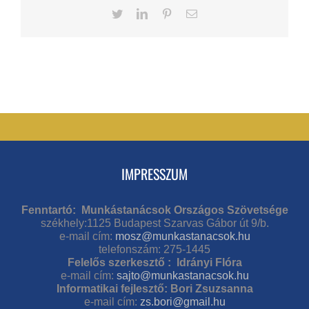
Twitter
LinkedIn
Pinterest
Email
IMPRESSZUM
Fenntartó: Munkástanácsok Országos Szövetsége
székhely:1125 Budapest Szarvas Gábor út 9/b.
e-mail cím:
mosz@munkastanacsok.hu
telefonszám: 275-1445
Felelős szerkesztő : Idrányi Flóra
e-mail cím:
sajto@munkastanacsok.hu
Informatikai fejlesztő: Bori Zsuzsanna
e-mail cím:
zs.bori@gmail.hu