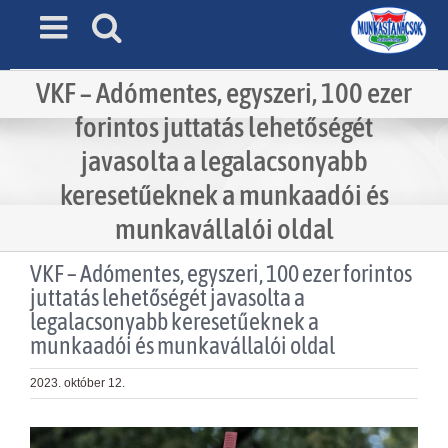
Skip
to
content
VKF – Adómentes, egyszeri, 100 ezer
forintos juttatás lehetőségét
javasolta a legalacsonyabb
keresetűeknek a munkaadói és
munkavállalói oldal
VKF – Adómentes, egyszeri, 100 ezer forintos
juttatás lehetőségét javasolta a
legalacsonyabb keresetűeknek a
munkaadói és munkavállalói oldal
2023. október 12.
View