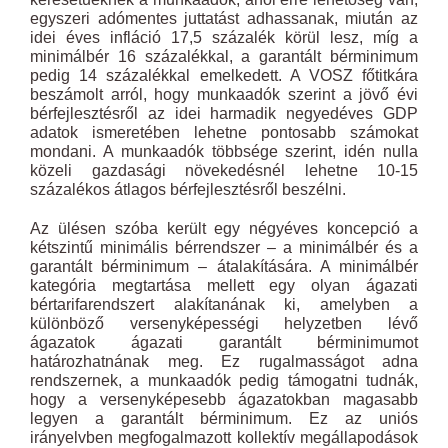
egyszeri adómentes juttatást adhassanak, miután az
idei éves infláció 17,5 százalék körül lesz, míg a
minimálbér 16 százalékkal, a garantált bérminimum
pedig 14 százalékkal emelkedett. A VOSZ főtitkára
beszámolt arról, hogy munkaadók szerint a jövő évi
bérfejlesztésről az idei harmadik negyedéves GDP
adatok ismeretében lehetne pontosabb számokat
mondani. A munkaadók többsége szerint, idén nulla
közeli gazdasági növekedésnél lehetne 10-15
százalékos átlagos bérfejlesztésről beszélni.
Az ülésen szóba került egy négyéves koncepció a
kétszintű minimális bérrendszer – a minimálbér és a
garantált bérminimum – átalakítására. A minimálbér
kategória megtartása mellett egy olyan ágazati
bértarifarendszert alakítanának ki, amelyben a
különböző versenyképességi helyzetben lévő
ágazatok ágazati garantált bérminimumot
határozhatnának meg. Ez rugalmasságot adna
rendszernek, a munkaadók pedig támogatni tudnák,
hogy a versenyképesebb ágazatokban magasabb
legyen a garantált bérminimum. Ez az uniós
irányelvben megfogalmazott kollektív megállapodások