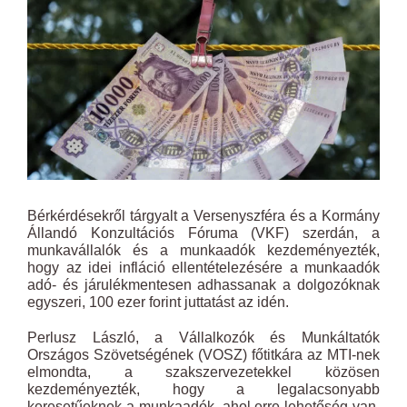
Larger
Image
Bérkérdésekről tárgyalt a Versenyszféra és a Kormány
Állandó Konzultációs Fóruma (VKF) szerdán, a
munkavállalók és a munkaadók kezdeményezték,
hogy az idei infláció ellentételezésére a munkaadók
adó- és járulékmentesen adhassanak a dolgozóknak
egyszeri, 100 ezer forint juttatást az idén.
Perlusz László, a Vállalkozók és Munkáltatók
Országos Szövetségének (VOSZ) főtitkára az MTI-nek
elmondta, a szakszervezetekkel közösen
kezdeményezték, hogy a legalacsonyabb
keresetűeknek a munkaadók, ahol erre lehetőség van,