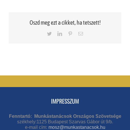
Oszd meg ezt a cikket, ha tetszett!
Twitter
LinkedIn
Pinterest
Email
IMPRESSZUM
Fenntartó: Munkástanácsok Országos Szövetsége
székhely:1125 Budapest Szarvas Gábor út 9/b.
e-mail cím:
mosz@munkastanacsok.hu