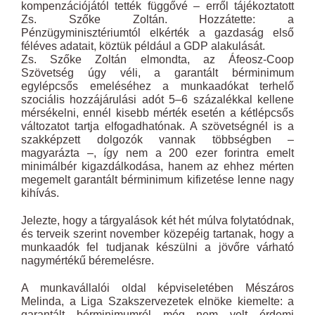
kompenzációjától tették függővé – erről tájékoztatott
Zs. Szőke Zoltán. Hozzátette: a
Pénzügyminisztériumtól elkérték a gazdaság első
féléves adatait, köztük például a GDP alakulását.
Zs. Szőke Zoltán elmondta, az Áfeosz-Coop
Szövetség úgy véli, a garantált bérminimum
egylépcsős emeléséhez a munkaadókat terhelő
szociális hozzájárulási adót 5–6 százalékkal kellene
mérsékelni, ennél kisebb mérték esetén a kétlépcsős
változatot tartja elfogadhatónak. A szövetségnél is a
szakképzett dolgozók vannak többségben –
magyarázta –, így nem a 200 ezer forintra emelt
minimálbér kigazdálkodása, hanem az ehhez mérten
megemelt garantált bérminimum kifizetése lenne nagy
kihívás.
Jelezte, hogy a tárgyalások két hét múlva folytatódnak,
és terveik szerint november közepéig tartanak, hogy a
munkaadók fel tudjanak készülni a jövőre várható
nagymértékű béremelésre.
A munkavállalói oldal képviseletében Mészáros
Melinda, a Liga Szakszervezetek elnöke kiemelte: a
garantált bérminimumról még nem volt érdemi