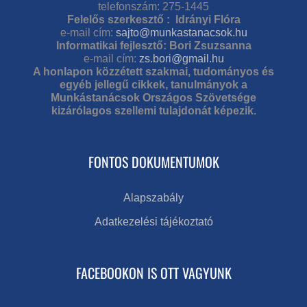
telefonszám: 275-1445
Felelős szerkesztő : Idrányi Flóra
e-mail cím:
sajto@munkastanacsok.hu
Informatikai fejlesztő: Bori Zsuzsanna
e-mail cím:
zs.bori@gmail.hu
A honlapon közzétett szakmai, tudományos és
egyéb jellegű cikkek, tanulmányok a
Munkástanácsok Országos Szövetsége
kizárólagos szellemi tulajdonát képezik.
FONTOS DOKUMENTUMOK
Alapszabály
Adatkezelési tájékoztató
FACEBOOKON IS OTT VAGYUNK