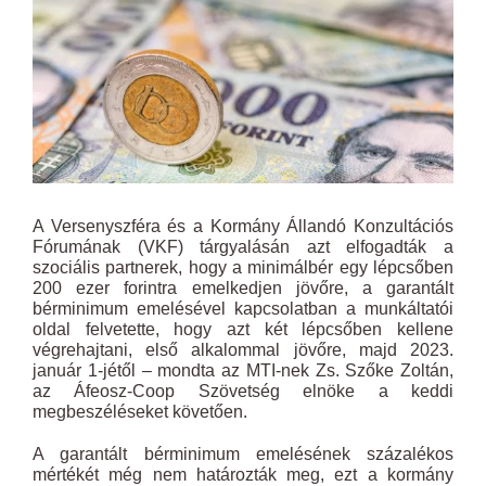
A Versenyszféra és a Kormány Állandó Konzultációs
Fórumának (VKF) tárgyalásán azt elfogadták a
szociális partnerek, hogy a minimálbér egy lépcsőben
200 ezer forintra emelkedjen jövőre, a garantált
bérminimum emelésével kapcsolatban a munkáltatói
oldal felvetette, hogy azt két lépcsőben kellene
végrehajtani, első alkalommal jövőre, majd 2023.
január 1-jétől – mondta az MTI-nek Zs. Szőke Zoltán,
az Áfeosz-Coop Szövetség elnöke a keddi
megbeszéléseket követően.
A garantált bérminimum emelésének százalékos
mértékét még nem határozták meg, ezt a kormány