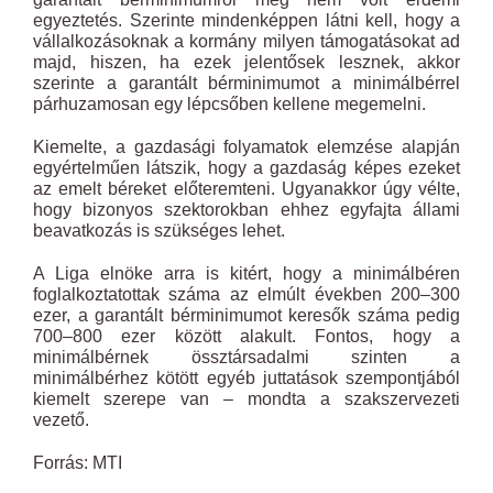
egyeztetés. Szerinte mindenképpen látni kell, hogy a
vállalkozásoknak a kormány milyen támogatásokat ad
majd, hiszen, ha ezek jelentősek lesznek, akkor
szerinte a garantált bérminimumot a minimálbérrel
párhuzamosan egy lépcsőben kellene megemelni.
Kiemelte, a gazdasági folyamatok elemzése alapján
egyértelműen látszik, hogy a gazdaság képes ezeket
az emelt béreket előteremteni. Ugyanakkor úgy vélte,
hogy bizonyos szektorokban ehhez egyfajta állami
beavatkozás is szükséges lehet.
A Liga elnöke arra is kitért, hogy a minimálbéren
foglalkoztatottak száma az elmúlt években 200–300
ezer, a garantált bérminimumot keresők száma pedig
700–800 ezer között alakult. Fontos, hogy a
minimálbérnek össztársadalmi szinten a
minimálbérhez kötött egyéb juttatások szempontjából
kiemelt szerepe van – mondta a szakszervezeti
vezető.
Forrás: MTI