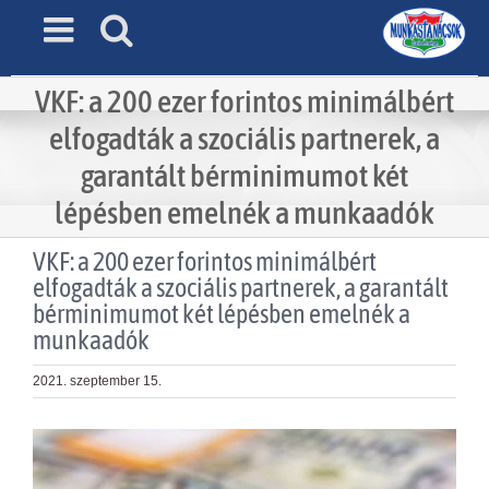
Skip
to
content
VKF: a 200 ezer forintos minimálbért
elfogadták a szociális partnerek, a
garantált bérminimumot két
lépésben emelnék a munkaadók
VKF: a 200 ezer forintos minimálbért
elfogadták a szociális partnerek, a garantált
bérminimumot két lépésben emelnék a
munkaadók
2021. szeptember 15.
View
Larger
Image