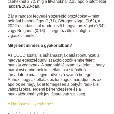
cseheknél 2,72, míg a litvánoknál 2,23 ápoló jutott ezer
lakosra 2023-ban.
Bár a rangsor legvégén szereplő országokat – mint
például Lettországot (1,31), Görögországot (0,62), a
2022-es adatokkal rendelkező Lengyelországot (0,34),
vagy Bulgáriát (0,13) – megelőzzük, ez aligha
vigasztal minket.
Mit jelent mindez a gyakorlatban?
Az OECD adatai is alátámasztják álláspontunkat: a
magyar egészségügyi szakdolgozók emberfeletti
munkát végeznek. A stagnáló létszám azt jelenti, hogy
maroknyi embernek kell ellátnia az idősödő
társadalom miatt egyre növekvő számú beteget.
Ahhoz, hogy az ellátás biztonságos maradjon, és az
ápolók ne hagyják el tömegesen a pályát, radikális
változásokra, érdemi bérrendezésre és a
munkakörülmények javítására van szükség.
« Ugrás az összes hírhez