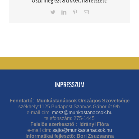
Oszd meg ezt a cikket, ha tetszett!
Twitter
LinkedIn
Pinterest
Email
IMPRESSZUM
Fenntartó: Munkástanácsok Országos Szövetsége
székhely:1125 Budapest Szarvas Gábor út 9/b.
e-mail cím:
mosz@munkastanacsok.hu
telefonszám: 275-1445
Felelős szerkesztő : Idrányi Flóra
e-mail cím:
sajto@munkastanacsok.hu
Informatikai fejlesztő: Bori Zsuzsanna