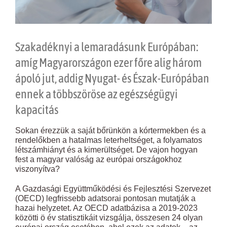
Szakadéknyi a lemaradásunk Európában:
amíg Magyarországon ezer főre alig három
ápoló jut, addig Nyugat- és Észak-Európában
ennek a többszöröse az egészségügyi
kapacitás
Sokan érezzük a saját bőrünkön a kórtermekben és a
rendelőkben a hatalmas leterheltséget, a folyamatos
létszámhiányt és a kimerültséget. De vajon hogyan
fest a magyar valóság az európai országokhoz
viszonyítva?
A Gazdasági Együttműködési és Fejlesztési Szervezet
(OECD) legfrissebb adatsorai pontosan mutatják a
hazai helyzetet. Az OECD adatbázisa a 2019-2023
közötti ö év statisztikáit vizsgálja, összesen 24 olyan