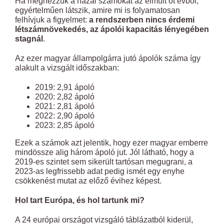
Ha megnézzük a hazai számokat az elmúlt öt évből,
egyértelműen látszik, amire mi is folyamatosan
felhívjuk a figyelmet:
a rendszerben nincs érdemi
létszámnövekedés, az ápolói kapacitás lényegében
stagnál
.
Az ezer magyar állampolgárra jutó ápolók száma így
alakult a vizsgált időszakban:
2019: 2,91 ápoló
2020: 2,82 ápoló
2021: 2,81 ápoló
2022: 2,90 ápoló
2023: 2,85 ápoló
Ezek a számok azt jelentik, hogy ezer magyar emberre
mindössze alig három ápoló jut. Jól látható, hogy a
2019-es szintet sem sikerült tartósan megugrani, a
2023-as legfrissebb adat pedig ismét egy enyhe
csökkenést mutat az előző évihez képest.
Hol tart Európa, és hol tartunk mi?
A 24 európai országot vizsgáló táblázatból kiderül,