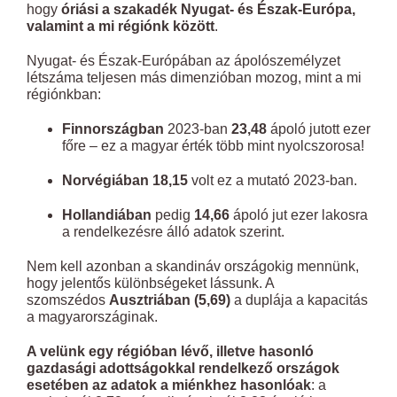
hogy
óriási a szakadék Nyugat- és Észak-Európa,
valamint a mi régiónk között
.
Nyugat- és Észak-Európában az ápolószemélyzet
létszáma teljesen más dimenzióban mozog, mint a mi
régiónkban:
Finnországban
2023-ban
23,48
ápoló jutott ezer
főre – ez a magyar érték több mint nyolcszorosa!
Norvégiában
18,15
volt ez a mutató 2023-ban.
Hollandiában
pedig
14,66
ápoló jut ezer lakosra
a rendelkezésre álló adatok szerint.
Nem kell azonban a skandináv országokig mennünk,
hogy jelentős különbségeket lássunk. A
szomszédos
Ausztriában (5,69)
a duplája a kapacitás
a magyarországinak.
A velünk egy régióban lévő, illetve hasonló
gazdasági adottságokkal rendelkező országok
esetében az adatok a miénkhez hasonlóak
: a