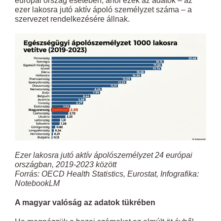
európai ország esetében, ahol ezek az adatok – az
ezer lakosra jutó aktív ápoló személyzet száma – a
szervezet rendelkezésére állnak.
Ezer lakosra jutó aktív ápolószemélyzet 24 európai
országban, 2019-2023 között
Forrás: OECD Health Statistics, Eurostat, Infografika:
NotebookLM
A magyar valóság az adatok tükrében