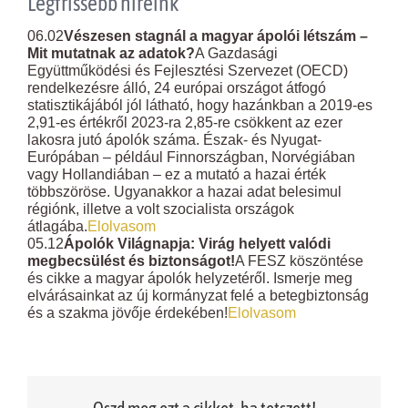
Legfrissebb híreink
06.02
Vészesen stagnál a magyar ápolói létszám –
Mit mutatnak az adatok?
A Gazdasági
Együttműködési és Fejlesztési Szervezet (OECD)
rendelkezésre álló, 24 európai országot átfogó
statisztikájából jól látható, hogy hazánkban a 2019-es
2,91-es értékről 2023-ra 2,85-re csökkent az ezer
lakosra jutó ápolók száma. Észak- és Nyugat-
Európában – például Finnországban, Norvégiában
vagy Hollandiában – ez a mutató a hazai érték
többszöröse. Ugyanakkor a hazai adat belesimul
régiónk, illetve a volt szocialista országok
átlagába.
Elolvasom
05.12
Ápolók Világnapja: Virág helyett valódi
megbecsülést és biztonságot!
A FESZ köszöntése
és cikke a magyar ápolók helyzetéről. Ismerje meg
elvárásainkat az új kormányzat felé a betegbiztonság
és a szakma jövője érdekében!
Elolvasom