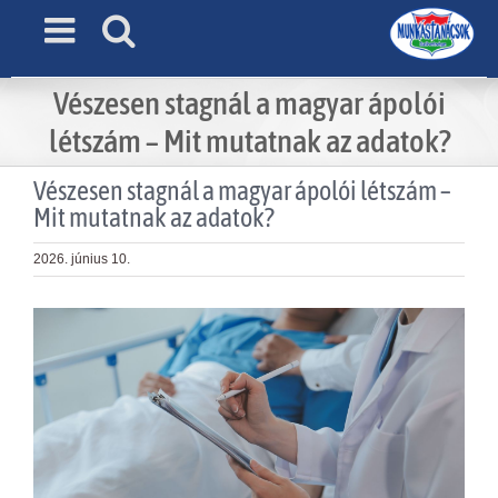
Skip
to
content
Vészesen stagnál a magyar ápolói
létszám – Mit mutatnak az adatok?
Vészesen stagnál a magyar ápolói létszám –
Mit mutatnak az adatok?
2026. június 10.
View
Larger
Image