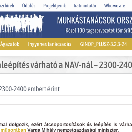
zi hírek
Üdülés
Projektjeink
Iratmintatár
Who we are
Ágazatok
Ingyenes tanácsadás
GINOP_PLUSZ-3.2.3-24
mleépítés várható a NAV-nál – 2300-240
 2300-2400 embert érint
l dolgozik, ezért átcsoportosítások és leépítés is várha
ű műsorában
Varga Mihály nemzetgazdasági miniszter.