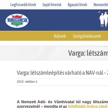
Skip
Legfrissebb hírek
Saját híreink
Ágazati hírek
Nemzetkö
to
content
Rólunk
Szolgáltatásaink
Varga: létszá
Varga: létszámleépítés várható a NAV-nál –
2015. október 1.
View
Larger
A Nemzeti Adó- és Vámhivatal túl nagy létszámma
Image
szervezetnél – mondta el az
InfoRádió Aréna cím