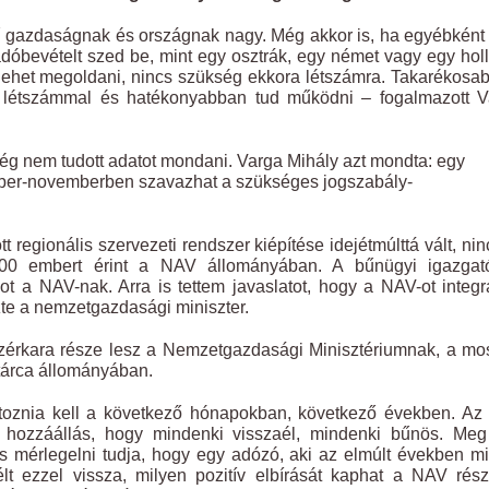
etű gazdaságnak és országnak nagy. Még akkor is, ha egyébként
dóbevételt szed be, mint egy osztrák, egy német vagy egy hol
lehet megoldani, nincs szükség ekkora létszámra. Takarékosa
 létszámmal és hatékonyabban tud működni – fogalmazott V
ég nem tudott adatot mondani. Varga Mihály azt mondta: egy
tóber-novemberben szavazhat a szükséges jogszabály-
regionális szervezeti rendszer kiépítése idejétmúlttá vált, nin
400 embert érint a NAV állományában. A bűnügyi igazgat
 a NAV-nak. Arra is tettem javaslatot, hogy a NAV-ot integr
te a nemzetgazdasági miniszter.
ezérkara része lesz a Nemzetgazdasági Minisztériumnak, a mo
 tárca állományában.
ltoznia kell a következő hónapokban, következő években. A
 hozzáállás, hogy mindenki visszaél, mindenki bűnös. Meg 
is mérlegelni tudja, hogy egy adózó, aki az elmúlt években m
lt ezzel vissza, milyen pozitív elbírását kaphat a NAV rész