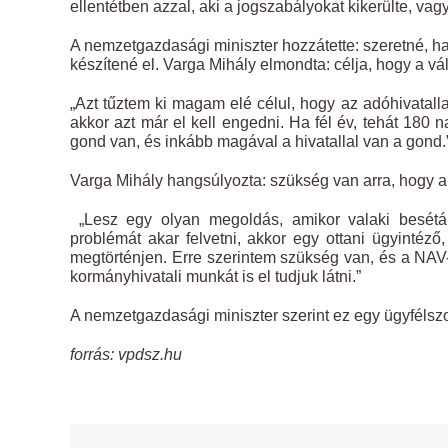
ellentétben azzal, aki a jogszabályokat kikerülte, vag
A nemzetgazdasági miniszter hozzátette: szeretné, h
készítené el. Varga Mihály elmondta: célja, hogy a vá
„Azt tűztem ki magam elé célul, hogy az adóhivatalla
akkor azt már el kell engedni. Ha fél év, tehát 180 n
gond van, és inkább magával a hivatallal van a gond.
Varga Mihály hangsúlyozta: szükség van arra, hogy 
„Lesz egy olyan megoldás, amikor valaki besétál
problémát akar felvetni, akkor egy ottani ügyintéz
megtörténjen. Erre szerintem szükség van, és a NAV-b
kormányhivatali munkát is el tudjuk látni.”
A nemzetgazdasági miniszter szerint ez egy ügyfélszo
forrás: vpdsz.hu