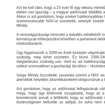
Azt be kell látni, hogy a 23 ezer fő egy ekkora mér
ebben van igazság – a magyar adóhivatal többféle a
Akkor is azt gondolom, hogy ezeket hatékonyabban 
áramvonalasabb NAV-ot szeretnék, amelyik kisebb
Mihály.
A nemzetgazdasági miniszter a leépítés mértékéről m
kormányzati előterjesztést követően a parlament ok
módosításokról.
Úgy fogalmazott: a 2000-es évek közepén végrehajtott 
szükség, meg lehet szüntetni. Ez közel 2300-2
megtartására szükség van, mert ez ad hatékonyságot
sokkal szorosabban a gazdasági tárcához – részletez
Varga Mihály hozzátette: javaslata szerint a NAV v
alelnökök helyettes államtitkárokként dolgoznának a
Azt gondolom, hogy az adóhivatal felfogásának vá
megy, hogy úgy történnek vizsgálatok, hogy az a
teremtenünk annak a feltételét, hogy az adóhivatal 
tisztességesen befizette az adóját, és soha nem é