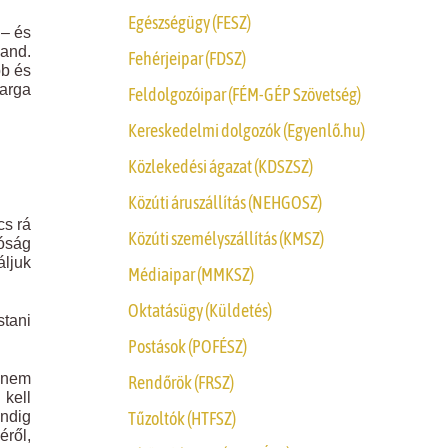
Egészségügy (FESZ)
 – és
land.
Fehérjeipar (FDSZ)
bb és
arga
Feldolgozóipar (FÉM-GÉP Szövetség)
Kereskedelmi dolgozók (Egyenlő.hu)
Közlekedési ágazat (KDSZSZ)
Közúti áruszállítás (NEHGOSZ)
cs rá
Közúti személyszállítás (KMSZ)
óság
áljuk
Médiaipar (MMKSZ)
Oktatásügy (Küldetés)
stani
Postások (POFÉSZ)
z nem
Rendőrök (FRSZ)
kell
Tűzoltók (HTFSZ)
indig
éről,