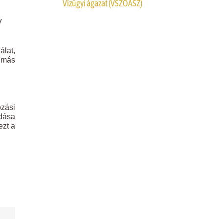
Vízügyi ágazat (VSZOÁSZ)
V
álat,
i más
zási
ldása
ezt a