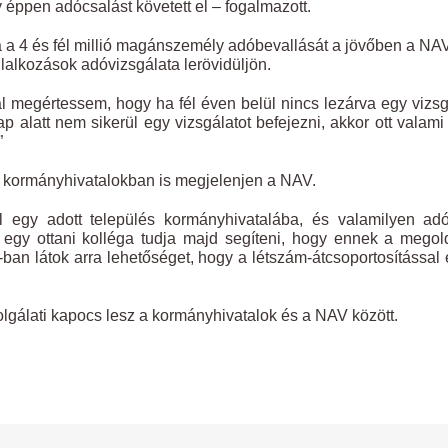
y éppen adócsalást követett el – fogalmazott.
a a 4 és fél millió magánszemély adóbevallását a jövőben a NA
llalkozások adóvizsgálata lerövidüljön.
l megértessem, hogy ha fél éven belül nincs lezárva egy vizsg
ap alatt nem sikerül egy vizsgálatot befejezni, akkor ott valam
”
a kormányhivatalokban is megjelenjen a NAV.
 egy adott település kormányhivatalába, és valamilyen adó
ő, egy ottani kolléga tudja majd segíteni, hogy ennek a mego
an látok arra lehetőséget, hogy a létszám-átcsoportosítással 
lgálati kapocs lesz a kormányhivatalok és a NAV között.