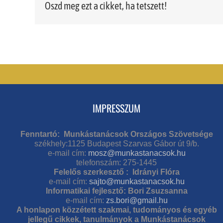
Oszd meg ezt a cikket, ha tetszett!
IMPRESSZUM
Fenntartó: Munkástanácsok Országos Szövetsége
székhely:1125 Budapest Szarvas Gábor út 9/b.
e-mail cím:
mosz@munkastanacsok.hu
telefonszám: 275-1445
Felelős szerkesztő : Idrányi Flóra
e-mail cím:
sajto@munkastanacsok.hu
Informatikai fejlesztő: Bori Zsuzsanna
e-mail cím:
zs.bori@gmail.hu
A honlapon közzétett szakmai, tudományos és egyéb
jellegű cikkek, tanulmányok a Munkástanácsok