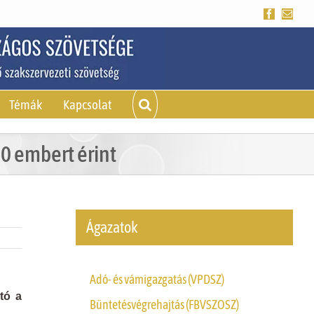
Facebook
Emai
Témák
Kapcsolat
0 embert érint
Ágazatok
Adó- és vámigazgatás (VPDSZ)
tó a
Büntetésvégrehajtás (FBVSZOSZ)