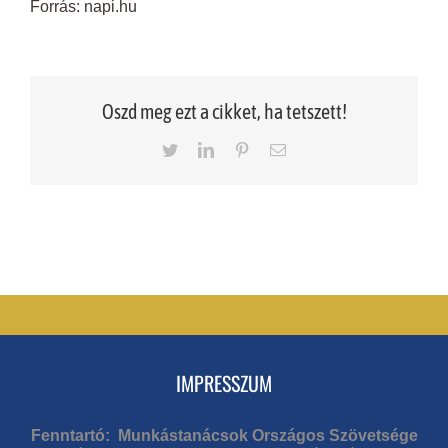
Forrás: napi.hu
Oszd meg ezt a cikket, ha tetszett!
Twitter
LinkedIn
Pinterest
Email
IMPRESSZUM
Fenntartó: Munkástanácsok Országos Szövetsége