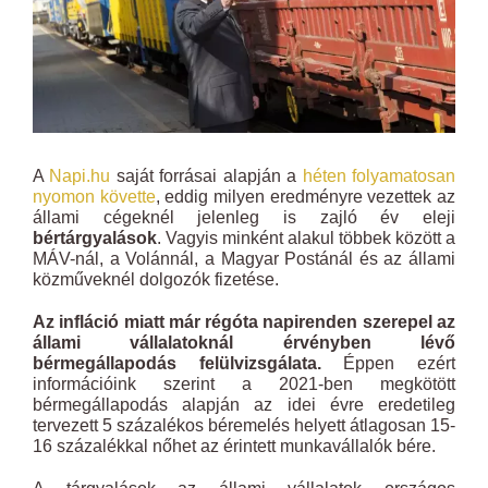
A
Napi.hu
saját forrásai alapján a
héten folyamatosan
nyomon követte
, eddig milyen eredményre vezettek az
állami cégeknél jelenleg is zajló év eleji
bértárgyalások
. Vagyis minként alakul többek között a
MÁV-nál, a Volánnál, a Magyar Postánál és az állami
közműveknél dolgozók fizetése.
Az infláció miatt már régóta napirenden szerepel az
állami vállalatoknál érvényben lévő
bérmegállapodás felülvizsgálata.
Éppen ezért
információink szerint a 2021-ben megkötött
bérmegállapodás alapján az idei évre eredetileg
tervezett 5 százalékos béremelés helyett átlagosan 15-
16 százalékkal nőhet az érintett munkavállalók bére.