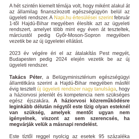
A hét szintén kiemelt témája volt, hogy miként alakul át
az államilag finanszírozott egészségügyön belül az
ügyeleti rendszer. A
Napi.hu értesülései szerint
február
1-től Hajdú-Bihar megyében élesítik azt az ügyeleti
rendszert, amelyet több mint egy éven át teszteltek,
márciustól pedig Győr-Moson-Sopron megyében
vezetik be az új ügyeletei ellátást.
2023 év végére éri el az átalakítás Pest megyét,
Budapesten pedig 2024 elején vezetik be az új
ügyeleti rendszer.
Takács Péter
, a Belügyminisztérium egészségügyi
államtitkára szerint a Hajdú-Bihar megyében másfél
évig tesztelt
új ügyeleti rendszer nagy tanulsága
, hogy
a háziorvosi jelenlét és kompetencia nem szükséges
egész éjszakára.
A háziorvosi közreműködésre
leginkább délután négytől este tízig olyan esteknél
van szükség, amelyek mentőt ugyan nem
igényelnek, viszont az sem szerencsés, ha
megvárják velük a másnapi rendelést.
Este tíztől reggel nyolcig az esetek 95 százaléka