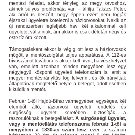
mentési feladat, akkor tényleg az megy orvoshoz,
akinek súlyos problémája van – állítja Takács Péter,
aki arról is beszélt, hogy éppen ezért nem fogják
éjszakai ügyeletre kötelezni a háziorvosokat. Nekik az
új rendszerben legfeljebb havi két alkalommal kell
ügyeletet vállalniuk, ám akkor is csak délután négy és
este tíz óra között.
Támogatásként ekkor is végig ott lesz a háziorvosok
mögött a mentőszolgálat teljes apparátusa. A 112-es
hívószámot továbbra is akkor kell hívni, ha vészhelyzet
van, emellett azonban minden megyében lesz egy
négyjegyű központi ügyeleti telefonszám is, amit a
megyei mentésirányítás fog felvenni, és ők irányítják
állapotának megfelelő helyre a beteget, adott esetben
kiküldik a mentőt.
Február 1-től Hajdú-Bihar vármegyében egységes, két
elemből álló, háziorvosi ügyeleti rendelés és
sürgősségi ügyelet keretében biztosítják a
rászorulóknak a betegellátást.
A sürgősségi ügyelet,
vagy a mentőellátás telefonszáma február 1-től a
megyében a 1830-as szám lesz
, ezen a számon