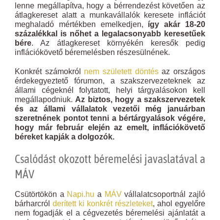
lenne megállapítva, hogy a bérrendezést követően az
átlagkereset alatt a munkavállalók keresete inflációt
meghaladó mértékben emelkedjen,
így akár 18-20
százalékkal is nőhet a legalacsonyabb keresetűek
bére
. Az átlagkereset környékén keresők pedig
inflációkövető béremelésben részesülnének.
Konkrét számokról
nem született döntés
az országos
érdekegyeztető fórumon, a szakszervezeteknek az
állami cégeknél folytatott, helyi tárgyalásokon kell
megállapodniuk.
Az biztos, hogy a szakszervezetek
és az állami vállalatok vezetői még januárban
szeretnének pontot tenni a bértárgyalások végére,
hogy már február elején az emelt, inflációkövető
béreket kapják a dolgozók.
Csalódást okozott béremelési javaslatával a
MÁV
Csütörtökön a
Napi.hu
a
MÁV
vállalatcsoportnál zajló
bárharcról
derített ki konkrét részleteket
, ahol egyelőre
nem fogadják el a cégvezetés béremelési ajánlatát a