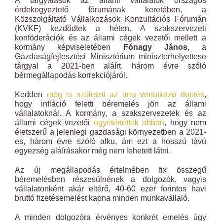
A tárgyalások az állami vállalatok országos
érdekegyeztető fórumának keretében, a
Közszolgáltató Vállalkozások Konzultációs Fórumán
(KVKF) kezdődtek a héten. A szakszervezeti
konföderációk és az állami cégek vezetői mellett a
kormány képviseletében
Fónagy János
, a
Gazdaságfejlesztési Minisztérium miniszterhelyettese
tárgyal a 2021-ben aláírt, három évre szóló
bérmegállapodás korrekciójáról.
Kedden
meg is született az arra vonatkozó döntés
,
hogy infláció feletti béremelés jön az állami
vállalatoknál. A kormány, a szakszervezetek és az
állami cégek vezetői
egyetértettek abban
, hogy nem
életszerű a jelenlegi gazdasági környezetben a 2021-
es, három évre szóló alku, ám ezt a hosszú távú
egyezség aláírásakor még nem lehetett látni.
Az új megállapodás értelmében fix összegű
béremelésben részesülnének a dolgozók, vagyis
vállalatonként akár eltérő, 40-60 ezer forintos havi
bruttó fizetésemelést kapna minden munkavállaló.
A minden dolgozóra érvényes konkrét emelés úgy