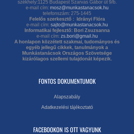
székhely:1125 Budapest Szarvas Gábor út 9/b.
e-mail cím:
mosz@munkastanacsok.hu
telefonszám: 275-1445
Felelős szerkesztő : Idrányi Flóra
e-mail cím:
sajto@munkastanacsok.hu
Informatikai fejlesztő: Bori Zsuzsanna
e-mail cím:
zs.bori@gmail.hu
A honlapon közzétett szakmai, tudományos és
egyéb jellegű cikkek, tanulmányok a
Munkástanácsok Országos Szövetsége
kizárólagos szellemi tulajdonát képezik.
FONTOS DOKUMENTUMOK
Alapszabály
Adatkezelési tájékoztató
FACEBOOKON IS OTT VAGYUNK