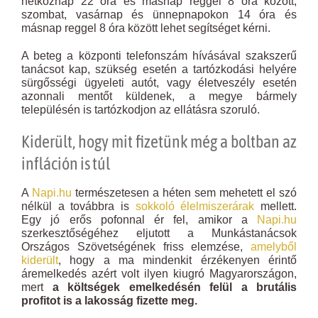
hétköznap 22 óra és másnap reggel 8 óra között,
szombat, vasárnap és ünnepnapokon 14 óra és
másnap reggel 8 óra között lehet segítséget kérni.
A beteg a központi telefonszám hívásával szakszerű
tanácsot kap, szükség esetén a tartózkodási helyére
sürgősségi ügyeleti autót, vagy életveszély esetén
azonnali mentőt küldenek, a megye bármely
településén is tartózkodjon az ellátásra szoruló.
Kiderült, hogy mit fizetünk még a boltban az
infláción is túl
A
Napi.hu
természetesen a héten sem mehetett el szó
nélkül a továbbra is
sokkoló élelmiszerárak
mellett.
Egy jó erős pofonnal ér fel, amikor a
Napi.hu
szerkesztőségéhez eljutott a Munkástanácsok
Országos Szövetségének friss elemzése,
amelyből
kiderült
, hogy a ma mindenkit érzékenyen érintő
áremelkedés azért volt ilyen kiugró Magyarországon,
mert
a költségek emelkedésén felül a brutális
profitot is a lakosság fizette meg.