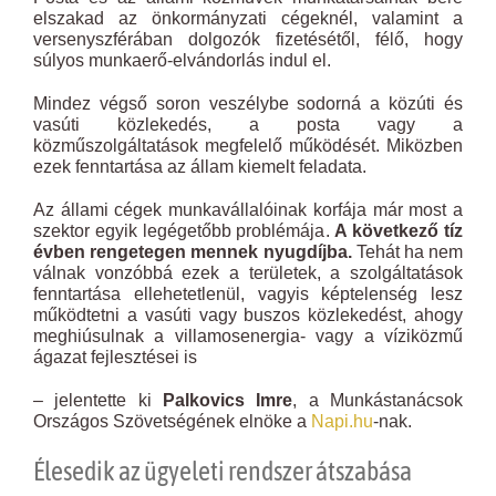
elszakad az önkormányzati cégeknél, valamint a
versenyszférában dolgozók fizetésétől, félő, hogy
súlyos munkaerő-elvándorlás indul el.
Mindez végső soron veszélybe sodorná a közúti és
vasúti közlekedés, a posta vagy a
közműszolgáltatások megfelelő működését. Miközben
ezek fenntartása az állam kiemelt feladata.
Az állami cégek munkavállalóinak korfája már most a
szektor egyik legégetőbb problémája.
A következő tíz
évben rengetegen mennek nyugdíjba.
Tehát ha nem
válnak vonzóbbá ezek a területek, a szolgáltatások
fenntartása ellehetetlenül, vagyis képtelenség lesz
működtetni a vasúti vagy buszos közlekedést, ahogy
meghiúsulnak a villamosenergia- vagy a víziközmű
ágazat fejlesztései is
– jelentette ki
Palkovics Imre
, a Munkástanácsok
Országos Szövetségének elnöke a
Napi.hu
-nak.
Élesedik az ügyeleti rendszer átszabása