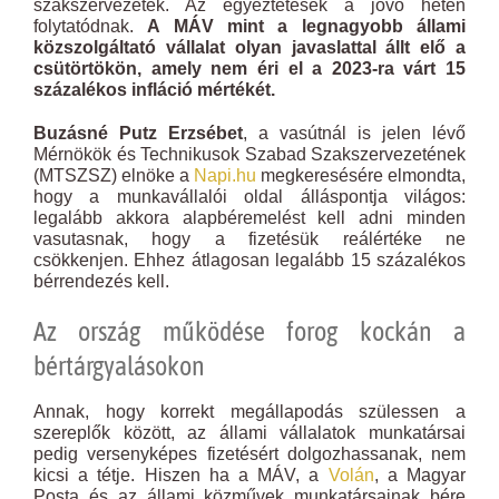
szakszervezetek. Az egyeztetések a jövő héten
folytatódnak.
A MÁV mint a legnagyobb állami
közszolgáltató vállalat olyan javaslattal állt elő a
csütörtökön, amely nem éri el a 2023-ra várt 15
százalékos infláció mértékét.
Buzásné Putz Erzsébet
, a vasútnál is jelen lévő
Mérnökök és Technikusok Szabad Szakszervezetének
(MTSZSZ) elnöke a
Napi.hu
megkeresésére elmondta,
hogy a munkavállalói oldal álláspontja világos:
legalább akkora alapbéremelést kell adni minden
vasutasnak, hogy a fizetésük reálértéke ne
csökkenjen. Ehhez átlagosan legalább 15 százalékos
bérrendezés kell.
Az ország működése forog kockán a
bértárgyalásokon
Annak, hogy korrekt megállapodás szülessen a
szereplők között, az állami vállalatok munkatársai
pedig versenyképes fizetésért dolgozhassanak, nem
kicsi a tétje. Hiszen ha a MÁV, a
Volán
, a Magyar
Posta és az állami közművek munkatársainak bére