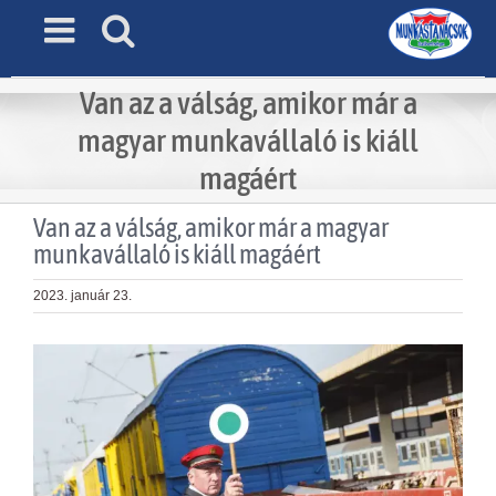
Skip
to
content
Van az a válság, amikor már a
magyar munkavállaló is kiáll
magáért
Van az a válság, amikor már a magyar
munkavállaló is kiáll magáért
2023. január 23.
View
Larger
Image