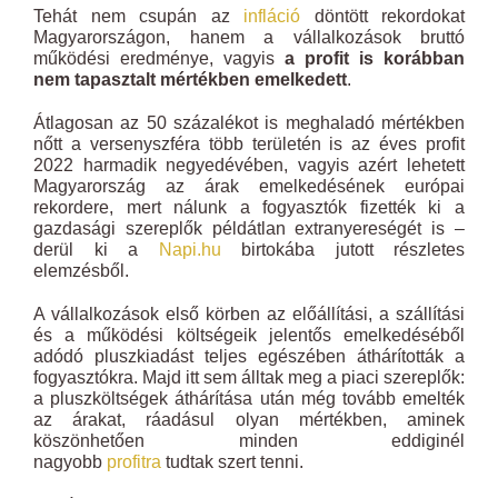
Tehát nem csupán az
infláció
döntött rekordokat
Magyarországon, hanem a vállalkozások bruttó
működési eredménye, vagyis
a profit is korábban
nem tapasztalt mértékben emelkedett
.
Átlagosan az 50 százalékot is meghaladó mértékben
nőtt a versenyszféra több területén is az éves profit
2022 harmadik negyedévében, vagyis azért lehetett
Magyarország az árak emelkedésének európai
rekordere, mert nálunk a fogyasztók fizették ki a
gazdasági szereplők példátlan extranyereségét is –
derül ki a
Napi.hu
birtokába jutott részletes
elemzésből.
A vállalkozások első körben az előállítási, a szállítási
és a működési költségeik jelentős emelkedéséből
adódó pluszkiadást teljes egészében áthárították a
fogyasztókra. Majd itt sem álltak meg a piaci szereplők:
a pluszköltségek áthárítása után még tovább emelték
az árakat, ráadásul olyan mértékben, aminek
köszönhetően minden eddiginél
nagyobb
profitra
tudtak szert tenni.