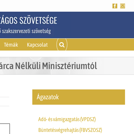
Facebook
Emai
Témák
Kapcsolat
rca Nélküli Minisztériumtól
Ágazatok
Adó- és vámigazgatás (VPDSZ)
Büntetésvégrehajtás (FBVSZOSZ)