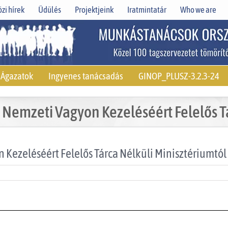
zi hírek
Üdülés
Projektjeink
Iratmintatár
Who we are
Ágazatok
Ingyenes tanácsadás
GINOP_PLUSZ-3.2.3-24
 Nemzeti Vagyon Kezeléséért Felelős Tá
 Kezeléséért Felelős Tárca Nélküli Minisztériumtól