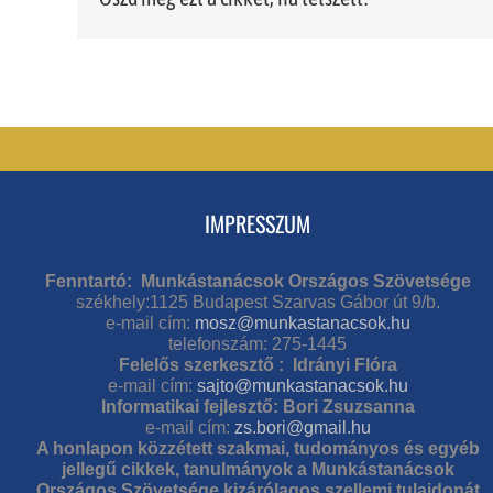
IMPRESSZUM
Fenntartó: Munkástanácsok Országos Szövetsége
székhely:1125 Budapest Szarvas Gábor út 9/b.
e-mail cím:
mosz@munkastanacsok.hu
telefonszám: 275-1445
Felelős szerkesztő : Idrányi Flóra
e-mail cím:
sajto@munkastanacsok.hu
Informatikai fejlesztő: Bori Zsuzsanna
e-mail cím:
zs.bori@gmail.hu
A honlapon közzétett szakmai, tudományos és egyéb
jellegű cikkek, tanulmányok a Munkástanácsok
Országos Szövetsége kizárólagos szellemi tulajdonát