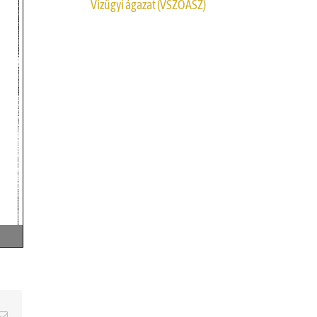
Vízügyi ágazat (VSZOÁSZ)
erest
Email