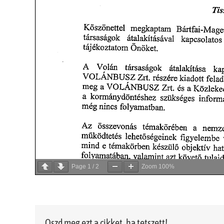
Page
1
/
2
Zoom
100%
Oszd meg ezt a cikket, ha tetszett!