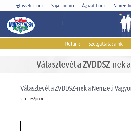
Skip
Legfrissebb hírek
Saját híreink
Ágazati hírek
Nemzetkö
to
content
Rólunk
Szolgáltatásaink
Válaszlevél a ZVDDSZ-nek a
Válaszlevél a ZVDDSZ-nek a Nemzeti Vagyon
2019. május 8.
View
Larger
Image