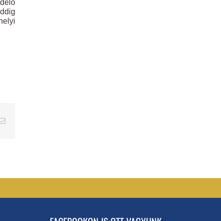
delő
addig
elyi
erest
Email