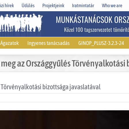
zi hírek
Üdülés
Projektjeink
Iratmintatár
Who we are
Ágazatok
Ingyenes tanácsadás
GINOP_PLUSZ-3.2.3-24
 meg az Országgyűlés Törvényalkotási b
Törvényalkotási bizottsága javaslatával