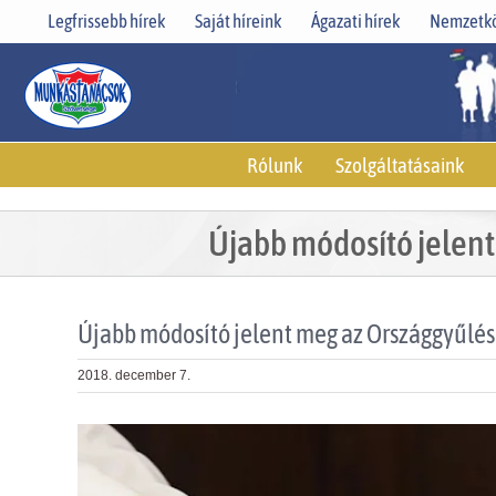
Skip
Legfrissebb hírek
Saját híreink
Ágazati hírek
Nemzetkö
to
content
Rólunk
Szolgáltatásaink
Újabb módosító jelent
Újabb módosító jelent meg az Országgyűlés 
2018. december 7.
View
Larger
Image