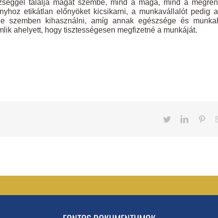
ézséggel találja magát szembe, mind a maga, mind a megren
hoz etikátlan előnyöket kicsikarni, a munkavállalót pedig 
 vele szemben kihasználni, amíg annak egészsége és munkah
lik ahelyett, hogy tisztességesen megfizetné a munkáját.
Twitter
LinkedIn
Pint