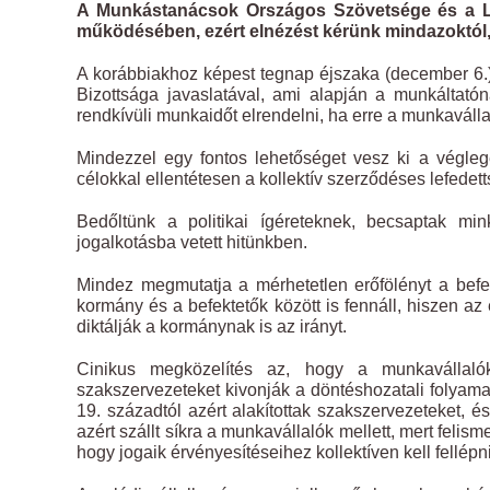
A Munkástanácsok Országos Szövetsége és a Li
működésében, ezért elnézést kérünk mindazoktól, 
A korábbiakhoz képest tegnap éjszaka (december 6.
Bizottsága javaslatával, ami alapján a munkáltatón
rendkívüli munkaidőt elrendelni, ha erre a munkavállal
Mindezzel egy fontos lehetőséget vesz ki a végle
célokkal ellentétesen a kollektív szerződéses lefedett
Bedőltünk a politikai ígéreteknek, becsaptak min
jogalkotásba vetett hitünkben.
Mindez megmutatja a mérhetetlen erőfölényt a befe
kormány és a befektetők között is fennáll, hiszen az
diktálják a kormánynak is az irányt.
Cinikus megközelítés az, hogy a munkavállal
szakszervezeteket kivonják a döntéshozatali folyama
19. századtól azért alakítottak szakszervezeteket, 
azért szállt síkra a munkavállalók mellett, mert fel
hogy jogaik érvényesítéseihez kollektíven kell fellép