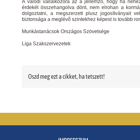
A valódi vállalkozóra az a jellemző, hogy ha neh
érdekét összehangolva dönt, nem elrohan a kormány
dolgoztatni, a megszerzett plusz jogosítványait
biztonsága a meglévő szintekhez képest is tovább rom
Munkástanácsok Országos Szövetsége
Liga Szakszervezetek
Oszd meg ezt a cikket, ha tetszett!