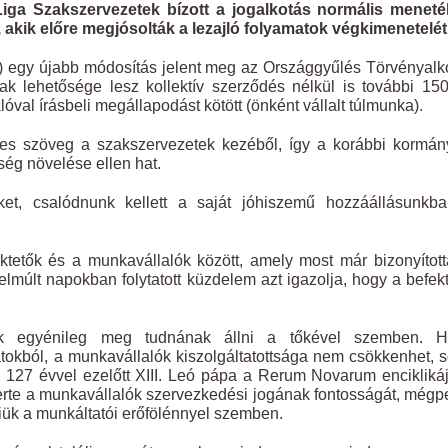
ga Szakszervezetek bízott a jogalkotás normális meneté
akik előre megjósolták a lezajló folyamatok végkimenetelét
) egy újabb módosítás jelent meg az Országgyűlés Törvényalk
ak lehetősége lesz kollektív szerződés nélkül is további 15
óval írásbeli megállapodást kötött (önként vállalt túlmunka).
ges szöveg a szakszervezetek kezéből, így a korábbi kormán
ség növelése ellen hat.
ket, csalódnunk kellett a saját jóhiszemű hozzáállásunkba
ktetők és a munkavállalók között, amely most már bizonyítot
 elmúlt napokban folytatott küzdelem azt igazolja, hogy a befek
ók egyénileg meg tudnának állni a tőkével szemben. 
tokból, a munkavállalók kiszolgáltatottsága nem csökkenhet, s
és 127 évvel ezelőtt XIII. Leó pápa a Rerum Novarum encikliká
ismerte a munkavállalók szervezkedési jogának fontosságát, mégp
niük a munkáltatói erőfölénnyel szemben.