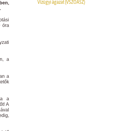
Vízügyi ágazat (VSZOÁSZ)
ben,
.
otási
0 óra
yzati
n, a
tan a
tetők
Ha a
őt! A
jával
edig,