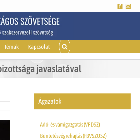
Facebook
Emai
Témák
Kapcsolat
izottsága javaslatával
Ágazatok
Adó- és vámigazgatás (VPDSZ)
Büntetésvégrehajtás (FBVSZOSZ)