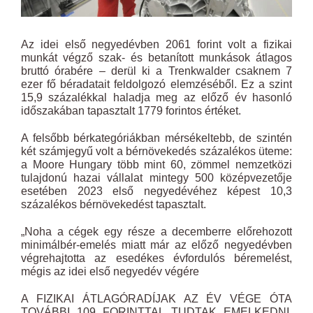
Az idei első negyedévben 2061 forint volt a fizikai
munkát végző szak- és betanított munkások átlagos
bruttó órabére – derül ki a Trenkwalder csaknem 7
ezer fő béradatait feldolgozó elemzéséből. Ez a szint
15,9 százalékkal haladja meg az előző év hasonló
időszakában tapasztalt 1779 forintos értéket.
A felsőbb bérkategóriákban mérsékeltebb, de szintén
két számjegyű volt a bérnövekedés százalékos üteme:
a Moore Hungary több mint 60, zömmel nemzetközi
tulajdonú hazai vállalat mintegy 500 középvezetője
esetében 2023 első negyedévéhez képest 10,3
százalékos bérnövekedést tapasztalt.
„Noha a cégek egy része a decemberre előrehozott
minimálbér-emelés miatt már az előző negyedévben
végrehajtotta az esedékes évfordulós béremelést,
mégis az idei első negyedév végére
A FIZIKAI ÁTLAGÓRADÍJAK AZ ÉV VÉGE ÓTA
TOVÁBBI 109 FORINTTAL TUDTAK EMELKEDNI,