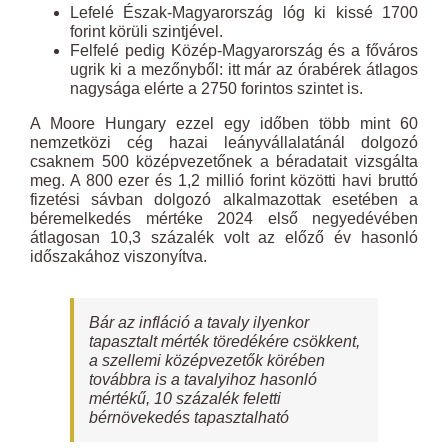
Lefelé Észak-Magyarország lóg ki kissé 1700
forint körüli szintjével.
Felfelé pedig Közép-Magyarország és a főváros
ugrik ki a mezőnyből: itt már az órabérek átlagos
nagysága elérte a 2750 forintos szintet is.
A Moore Hungary ezzel egy időben több mint 60
nemzetközi cég hazai leányvállalatánál dolgozó
csaknem 500 középvezetőnek a béradatait vizsgálta
meg. A 800 ezer és 1,2 millió forint közötti havi bruttó
fizetési sávban dolgozó alkalmazottak esetében a
béremelkedés mértéke 2024 első negyedévében
átlagosan 10,3 százalék volt az előző év hasonló
időszakához viszonyítva.
Bár az infláció a tavaly ilyenkor
tapasztalt mérték töredékére csökkent,
a szellemi középvezetők körében
továbbra is a tavalyihoz hasonló
mértékű, 10 százalék feletti
bérnövekedés tapasztalható