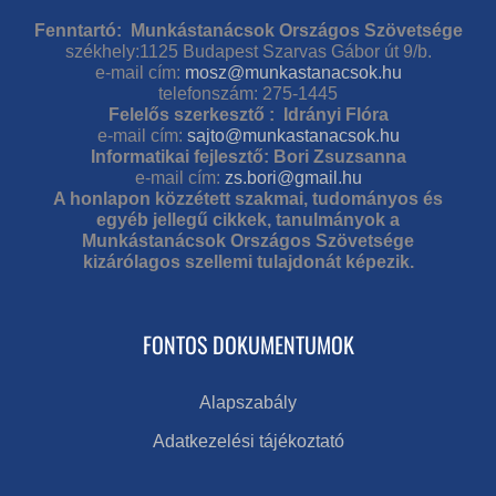
Fenntartó: Munkástanácsok Országos Szövetsége
székhely:1125 Budapest Szarvas Gábor út 9/b.
e-mail cím:
mosz@munkastanacsok.hu
telefonszám: 275-1445
Felelős szerkesztő : Idrányi Flóra
e-mail cím:
sajto@munkastanacsok.hu
Informatikai fejlesztő: Bori Zsuzsanna
e-mail cím:
zs.bori@gmail.hu
A honlapon közzétett szakmai, tudományos és
egyéb jellegű cikkek, tanulmányok a
Munkástanácsok Országos Szövetsége
kizárólagos szellemi tulajdonát képezik.
FONTOS DOKUMENTUMOK
Alapszabály
Adatkezelési tájékoztató