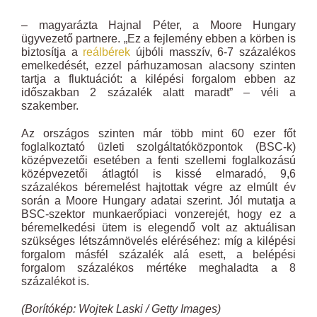
– magyarázta Hajnal Péter, a Moore Hungary
ügyvezető partnere. „Ez a fejlemény ebben a körben is
biztosítja a
reálbérek
újbóli masszív, 6-7 százalékos
emelkedését, ezzel párhuzamosan alacsony szinten
tartja a fluktuációt: a kilépési forgalom ebben az
időszakban 2 százalék alatt maradt” – véli a
szakember.
Az országos szinten már több mint 60 ezer főt
foglalkoztató üzleti szolgáltatóközpontok (BSC-k)
középvezetői esetében a fenti szellemi foglalkozású
középvezetői átlagtól is kissé elmaradó, 9,6
százalékos béremelést hajtottak végre az elmúlt év
során a Moore Hungary adatai szerint. Jól mutatja a
BSC-szektor munkaerőpiaci vonzerejét, hogy ez a
béremelkedési ütem is elegendő volt az aktuálisan
szükséges létszámnövelés eléréséhez: míg a kilépési
forgalom másfél százalék alá esett, a belépési
forgalom százalékos mértéke meghaladta a 8
százalékot is.
(Borítókép: Wojtek Laski / Getty Images)