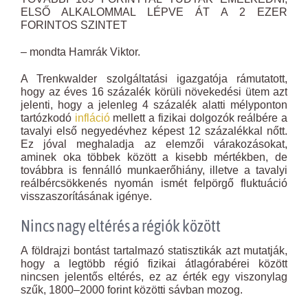
ELSŐ ALKALOMMAL LÉPVE ÁT A 2 EZER
FORINTOS SZINTET
– mondta Hamrák Viktor.
A Trenkwalder szolgáltatási igazgatója rámutatott,
hogy az éves 16 százalék körüli növekedési ütem azt
jelenti, hogy a jelenleg 4 százalék alatti mélyponton
tartózkodó
infláció
mellett a fizikai dolgozók reálbére a
tavalyi első negyedévhez képest 12 százalékkal nőtt.
Ez jóval meghaladja az elemzői várakozásokat,
aminek oka többek között a kisebb mértékben, de
továbbra is fennálló munkaerőhiány, illetve a tavalyi
reálbércsökkenés nyomán ismét felpörgő fluktuáció
visszaszorításának igénye.
Nincs nagy eltérés a régiók között
A földrajzi bontást tartalmazó statisztikák azt mutatják,
hogy a legtöbb régió fizikai átlagórabérei között
nincsen jelentős eltérés, ez az érték egy viszonylag
szűk, 1800–2000 forint közötti sávban mozog.