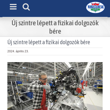
Skip
to
content
Új szintre lépett a fizikai dolgozók
bére
Új szintre lépett a fizikai dolgozók bére
2024. április 23.
View
Larger
Image