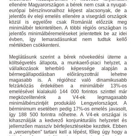
ellenére Magyarországon a bérek nem csak a nyugat-
európai bérszínvonalhoz képest alacsonyak, de a
jelentős év eleji emelés ellenére a visegrádi országok
közül is egyelőre csak Romániát előzzük meg
minimálbér tekintetében. A többi régiós országban is
jelentős minimálbéremeléseket jelentettek be az idei
évben, így lemaradásunkat nem tudtuk kellő
mértékben csökkenteni.
Meglátásunk szerint a bérek növekedési üteme a
költségvetés állapota, a munkaerő-piaci helyzet, a
vállalkozások teherbíró képessége alapján a
bérmegállapodásban előirányzottnál lehetne
magasabb is. A régióhoz való dinamikusabb
felzárkózás érdekében a minimálbér 13%-os
emelésével kialakuló 144 000 forintos szinttel már
megközelítenénk a V4-ek legmagasabb
minimálbérszintjét produkáló Lengyelországot. A
bérminimum esetében pedig 17%-os emelés javasolt,
így 188 500 forintra nőhetne. A V4-ek országai is
kihasználják a kedvező konjunkturális helyzetet és
jellemzően masszív bérfejlesztésekbe kezdtek. Ebben
a „versenyben” tartani kell a lépést, főleg úgy hogy a