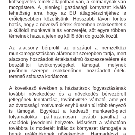
költségvetés remek állapotban van, a kormánynak van
mozgástere. A jelenlegi gazdasági környezet kiváló
lehetőség arra, hogy az EU átlagbérszintjéhez is
erőteljesebben közelítsünk. Hosszabb távon fontos
hatás, hogy a növekvő bérek érdemben csökkenthetik
a külföldi munkavállalás vonzerejét, sőt egyre többen
térhetnek haza a jelenleg külföldön dolgozók közül.
Az alacsony bérprofil az országot a nemzetközi
munkamegosztásban alárendelt szerepben tartja, mert
alacsony hozzáadott értéktartalmú összeszerelésre és
beszállítói tevékenységeket támogat, melynek
jövőbeni szerepe csökkenőben, hozzáadott érték-
teremtő státusza korlátozott.
A következő években a háztartások fogyasztásának
további növekedése és a növekedés bérvezérelt
jellegének fenntartása, továbbvitele várható, amelyet
az óvatossági motívumok enyhülésén túl több tényező
is támogat. Egyrészt a kedvező munkaerő-piaci
folyamatokkal párhuzamosan tovább javulhat a
családok jövedelmi helyzete. Másrészt a várhatóan
továbbra is moderált inflációs környezet támogatja a
bérek reálértékének növekedését. Harmadrészt, a