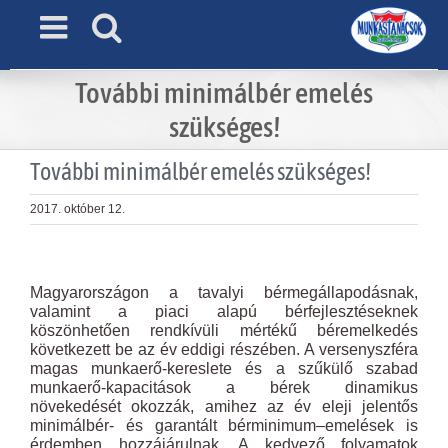
Skip
to
content
További minimálbér emelés
szükséges!
További minimálbér emelés szükséges!
2017. október 12.
View
Larger
Magyarországon a tavalyi bérmegállapodásnak,
Image
valamint a piaci alapú bérfejlesztéseknek
köszönhetően rendkívüli mértékű béremelkedés
következett be az év eddigi részében. A versenyszféra
magas munkaerő-kereslete és a szűkülő szabad
munkaerő-kapacitások a bérek dinamikus
növekedését okozzák, amihez az év eleji jelentős
minimálbér- és garantált bérminimum–emelések is
érdemben hozzájárulnak. A kedvező folyamatok