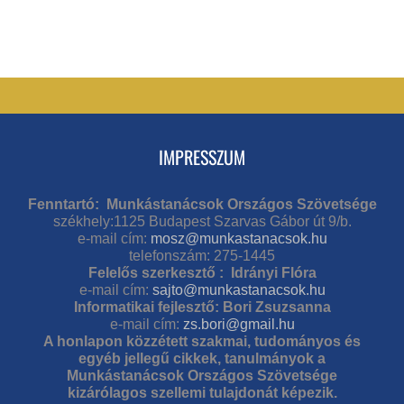
IMPRESSZUM
Fenntartó: Munkástanácsok Országos Szövetsége
székhely:1125 Budapest Szarvas Gábor út 9/b.
e-mail cím:
mosz@munkastanacsok.hu
telefonszám: 275-1445
Felelős szerkesztő : Idrányi Flóra
e-mail cím:
sajto@munkastanacsok.hu
Informatikai fejlesztő: Bori Zsuzsanna
e-mail cím:
zs.bori@gmail.hu
A honlapon közzétett szakmai, tudományos és
egyéb jellegű cikkek, tanulmányok a
Munkástanácsok Országos Szövetsége
kizárólagos szellemi tulajdonát képezik.