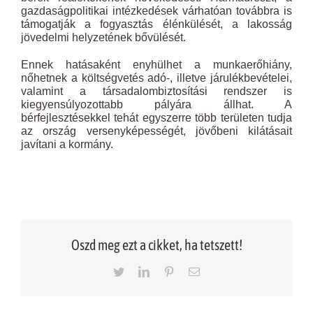
gazdaságpolitikai intézkedések várhatóan továbbra is
támogatják a fogyasztás élénkülését, a lakosság
jövedelmi helyzetének bővülését.
Ennek hatásaként enyhülhet a munkaerőhiány,
nőhetnek a költségvetés adó-, illetve járulékbevételei,
valamint a társadalombiztosítási rendszer is
kiegyensúlyozottabb pályára állhat. A
bérfejlesztésekkel tehát egyszerre több területen tudja
az ország versenyképességét, jövőbeni kilátásait
javítani a kormány.
Oszd meg ezt a cikket, ha tetszett!
Twitter
LinkedIn
Pinterest
Email