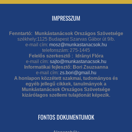
IMPRESSZUM
Fenntartó: Munkástanácsok Országos Szövetsége
székhely:1125 Budapest Szarvas Gábor út 9/b.
e-mail cím:
mosz@munkastanacsok.hu
telefonszám: 275-1445
Felelős szerkesztő : Idrányi Flóra
e-mail cím:
sajto@munkastanacsok.hu
Informatikai fejlesztő: Bori Zsuzsanna
e-mail cím:
zs.bori@gmail.hu
A honlapon közzétett szakmai, tudományos és
egyéb jellegű cikkek, tanulmányok a
Munkástanácsok Országos Szövetsége
kizárólagos szellemi tulajdonát képezik.
FONTOS DOKUMENTUMOK