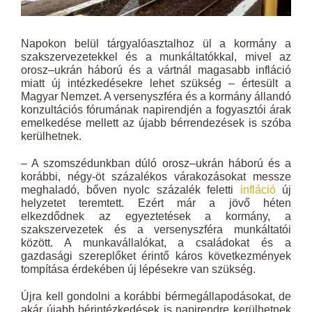
Napokon belül tárgyalóasztalhoz ül a kormány a
szakszervezetekkel és a munkáltatókkal, mivel az
orosz–ukrán háború és a vártnál magasabb infláció
miatt új intézkedésekre lehet szükség – értesült a
Magyar Nemzet. A versenyszféra és a kormány állandó
konzultációs fórumának napirendjén a fogyasztói árak
emelkedése mellett az újabb bérrendezések is szóba
kerülhetnek.
– A szomszédunkban dúló orosz–ukrán háború és a
korábbi, négy-öt százalékos várakozásokat messze
meghaladó, bőven nyolc százalék feletti
infláció
új
helyzetet teremtett. Ezért már a jövő héten
elkezdődnek az egyeztetések a kormány, a
szakszervezetek és a versenyszféra munkáltatói
között. A munkavállalókat, a családokat és a
gazdasági szereplőket érintő káros következmények
tompítása érdekében új lépésekre van szükség.
Újra kell gondolni a korábbi bérmegállapodásokat, de
akár újabb bérintézkedések is napirendre kerülhetnek