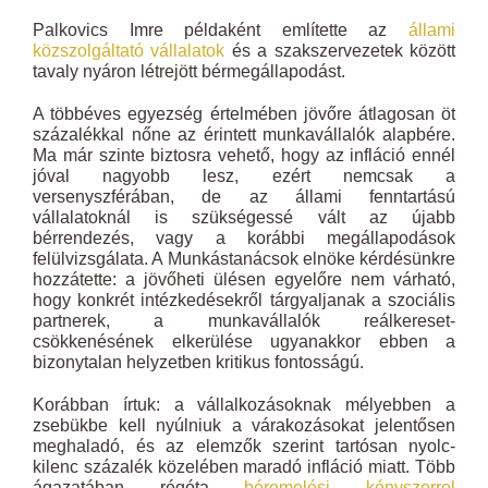
Palkovics Imre példaként említette az
állami
közszolgáltató vállalatok
és a szakszervezetek között
tavaly nyáron létrejött bérmegállapodást.
A többéves egyezség értelmében jövőre átlagosan öt
százalékkal nőne az érintett munkavállalók alapbére.
Ma már szinte biztosra vehető, hogy az infláció ennél
jóval nagyobb lesz, ezért nemcsak a
versenyszférában, de az állami fenntartású
vállalatoknál is szükségessé vált az újabb
bérrendezés, vagy a korábbi megállapodások
felülvizsgálata. A Munkástanácsok elnöke kérdésünkre
hozzátette: a jövőheti ülésen egyelőre nem várható,
hogy konkrét intézkedésekről tárgyaljanak a szociális
partnerek, a munkavállalók reálkereset-
csökkenésének elkerülése ugyanakkor ebben a
bizonytalan helyzetben kritikus fontosságú.
Korábban írtuk: a vállalkozásoknak mélyebben a
zsebükbe kell nyúlniuk a várakozásokat jelentősen
meghaladó, és az elemzők szerint tartósan nyolc-
kilenc százalék közelében maradó infláció miatt. Több
ágazatában régóta
béremelési kényszerrel