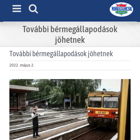
Skip
to
content
További bérmegállapodások
jöhetnek
További bérmegállapodások jöhetnek
2022. május 2.
View
Larger
Image