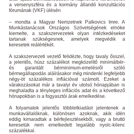
a versenyszféra és a kormány állandó konzultációs
fórumának (VKF) ülésén
– mondta a Magyar Nemzetnek Palkovics Imre. A
Munkástanácsok Országos Szövetségének elnöke
kiemelte, a szakszervezetek olyan intézkedéseket
tartanak szükségesnek, amelyek megvédik a
keresetek reálértékét.
A szakszervezeti vezető felidézte, hogy tavaly ősszel,
a jelentős, húsz százalékot megközelítő minimálbér-
és garantált bérminimum-emelésről szóló
bérmegállapodás aláírásakor még mindenki legfeljebb
négy-öt százalékos inflációval számolt. Ezeket a
várakozásokat már a tavalyi év utolsó hónapjában is
meghaladta a tényleges inflációs adat és a következő
hónapokban is a fogyasztói árak emelkedése.
A folyamatok jelentős többletkiadást jelentenek a
munkavállalóknak, különösen azoknak, akik idén
eddig kimaradtak a bérfejlesztésekből, vagy a bruttó
keresetük nem emelkedett legalább nyolc-kilenc
százalékkal.