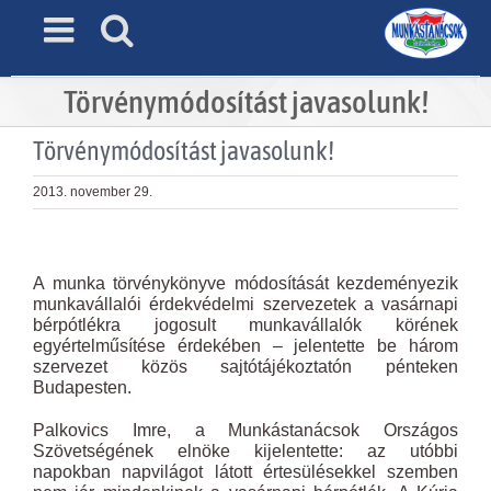
Skip
to
content
Törvénymódosítást javasolunk!
Törvénymódosítást javasolunk!
2013. november 29.
View
Larger
A munka törvénykönyve módosítását kezdeményezik
Image
munkavállalói érdekvédelmi szervezetek a vasárnapi
bérpótlékra jogosult munkavállalók körének
egyértelműsítése érdekében – jelentette be három
szervezet közös sajtótájékoztatón pénteken
Budapesten.
Palkovics Imre, a Munkástanácsok Országos
Szövetségének elnöke kijelentette: az utóbbi
napokban napvilágot látott értesülésekkel szemben