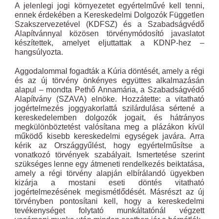
A jelenlegi jogi környezetet egyértelművé kell tenni,
ennek érdekében a Kereskedelmi Dolgozók Független
Szakszervezetével (KDFSZ) és a Szabadságvédő
Alapítvánnyal közösen törvénymódosító javaslatot
készítettek, amelyet eljuttattak a KDNP-hez –
hangsúlyozta.
Aggodalommal fogadták a Kúria döntését, amely a régi
és az új törvény önkényes együttes alkalmazásán
alapul – mondta Pethő Annamária, a Szabadságvédő
Alapítvány (SZAVA) elnöke. Hozzátette: a vitatható
jogértelmezés joggyakorlattá szilárdulása sértené a
kereskedelemben dolgozók jogait, és hátrányos
megkülönböztetést valósítana meg a plázákon kívül
működő kisebb kereskedelmi egységek javára. Arra
kérik az Országgyűlést, hogy egyértelműsítse a
vonatkozó törvények szabályait. Ismertetése szerint
szükséges lenne egy átmeneti rendelkezés beiktatása,
amely a régi törvény alapján elbírálandó ügyekben
kizárja a mostani eseti döntés vitatható
jogértelmezésének megismétlődését. Másrészt az új
törvényben pontosítani kell, hogy a kereskedelmi
tevékenységet folytató munkáltatónál végzett