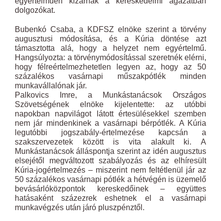
egyértelműen kizárnák a kereskedelmi ágazatban
dolgozókat.
Bubenkó Csaba, a KDFSZ elnöke szerint a törvény
augusztusi módosítása, és a Kúria döntése azt
támasztotta alá, hogy a helyzet nem egyértelmű.
Hangsúlyozta: a törvénymódosítással szeretnék elérni,
hogy félreértelmezhetetlen legyen az, hogy az 50
százalékos vasárnapi műszakpótlék minden
munkavállalónak jár.
Palkovics Imre, a Munkástanácsok Országos
Szövetségének elnöke kijelentette: az utóbbi
napokban napvilágot látott értesülésekkel szemben
nem jár mindenkinek a vasárnapi bérpótlék. A Kúria
legutóbbi jogszabály-értelmezése kapcsán a
szakszervezetek között is vita alakult ki. A
Munkástanácsok álláspontja szerint az idén augusztus
elsejétől megváltozott szabályozás és az elhíresült
Kúria-jogértelmezés – miszerint nem feltétlenül jár az
50 százalékos vasárnapi pótlék a hétvégén is üzemelő
bevásárlóközpontok kereskedőinek – együttes
hatásaként százezrek eshetnek el a vasárnapi
munkavégzés után járó pluszpénztől.