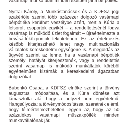
vasárnapi munka után minden esetben jár a bérpótlék.
Nyitrai Károly, a Munkástanácsok és a KDFSZ jogi
szakértője szerint több százezer dolgozó vasárnapi
bérpótléka kerülhet veszélybe azért, mert a Kúria a
felsorolt csoportok egyikét – a rendeltetésénél fogva
vasárnap is működő üzlet fogalmát – újraértelmezte a
bevásárlóközpontok tekintetében. Ez az értelmezés
később kiterjeszthető lehet nagy multinacionális
vállalatok kereskedelmi egységeire is. A megoldás az
ügyvéd szerint az lenne, ha a vasárnapi bérpótlék
személyi hatályát kiterjesztenék, vagy a rendeltetés
szerint vasárnap is működő munkáltatók köréből
egyértelműen kizárnák a kereskedelmi ágazatban
dolgozókat.
Bubenkó Csaba, a KDFSZ elnöke szerint a törvény
augusztusi módosítása, és a Kúria döntése azt
támasztotta alá, hogy a helyzet nem egyértelmű.
Hangsúlyozta: a törvénymódosítással szeretnék elérni,
hogy félreértelmezhetetlen legyen az, hogy az 50
százalékos vasárnapi műszakpótlék minden
munkavállalónak jár.