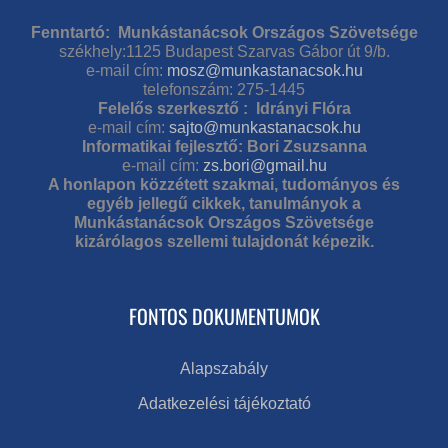
Fenntartó: Munkástanácsok Országos Szövetsége
székhely:1125 Budapest Szarvas Gábor út 9/b.
e-mail cím:
mosz@munkastanacsok.hu
telefonszám: 275-1445
Felelős szerkesztő : Idrányi Flóra
e-mail cím:
sajto@munkastanacsok.hu
Informatikai fejlesztő: Bori Zsuzsanna
e-mail cím:
zs.bori@gmail.hu
A honlapon közzétett szakmai, tudományos és
egyéb jellegű cikkek, tanulmányok a
Munkástanácsok Országos Szövetsége
kizárólagos szellemi tulajdonát képezik.
FONTOS DOKUMENTUMOK
Alapszabály
Adatkezelési tájékoztató