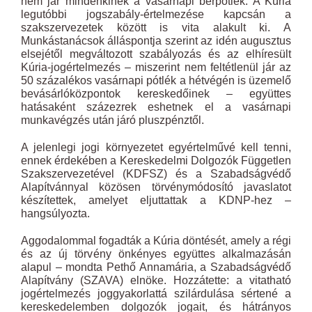
nem jár mindenkinek a vasárnapi bérpótlék. A Kúria
legutóbbi jogszabály-értelmezése kapcsán a
szakszervezetek között is vita alakult ki. A
Munkástanácsok álláspontja szerint az idén augusztus
elsejétől megváltozott szabályozás és az elhíresült
Kúria-jogértelmezés – miszerint nem feltétlenül jár az
50 százalékos vasárnapi pótlék a hétvégén is üzemelő
bevásárlóközpontok kereskedőinek – együttes
hatásaként százezrek eshetnek el a vasárnapi
munkavégzés után járó pluszpénztől.
A jelenlegi jogi környezetet egyértelművé kell tenni,
ennek érdekében a Kereskedelmi Dolgozók Független
Szakszervezetével (KDFSZ) és a Szabadságvédő
Alapítvánnyal közösen törvénymódosító javaslatot
készítettek, amelyet eljuttattak a KDNP-hez –
hangsúlyozta.
Aggodalommal fogadták a Kúria döntését, amely a régi
és az új törvény önkényes együttes alkalmazásán
alapul – mondta Pethő Annamária, a Szabadságvédő
Alapítvány (SZAVA) elnöke. Hozzátette: a vitatható
jogértelmezés joggyakorlattá szilárdulása sértené a
kereskedelemben dolgozók jogait, és hátrányos