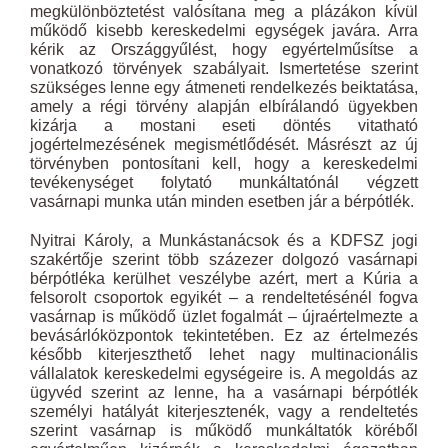
megkülönböztetést valósítana meg a plázákon kívül
működő kisebb kereskedelmi egységek javára. Arra
kérik az Országgyűlést, hogy egyértelműsítse a
vonatkozó törvények szabályait. Ismertetése szerint
szükséges lenne egy átmeneti rendelkezés beiktatása,
amely a régi törvény alapján elbírálandó ügyekben
kizárja a mostani eseti döntés vitatható
jogértelmezésének megismétlődését. Másrészt az új
törvényben pontosítani kell, hogy a kereskedelmi
tevékenységet folytató munkáltatónál végzett
vasárnapi munka után minden esetben jár a bérpótlék.
Nyitrai Károly, a Munkástanácsok és a KDFSZ jogi
szakértője szerint több százezer dolgozó vasárnapi
bérpótléka kerülhet veszélybe azért, mert a Kúria a
felsorolt csoportok egyikét – a rendeltetésénél fogva
vasárnap is működő üzlet fogalmát – újraértelmezte a
bevásárlóközpontok tekintetében. Ez az értelmezés
később kiterjeszthető lehet nagy multinacionális
vállalatok kereskedelmi egységeire is. A megoldás az
ügyvéd szerint az lenne, ha a vasárnapi bérpótlék
személyi hatályát kiterjesztenék, vagy a rendeltetés
szerint vasárnap is működő munkáltatók köréből