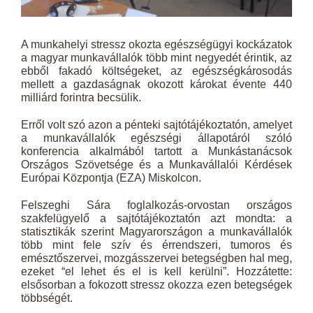
A munkahelyi stressz okozta egészségügyi kockázatok
a magyar munkavállalók több mint negyedét érintik, az
ebből fakadó költségeket, az egészségkárosodás
mellett a gazdaságnak okozott károkat évente 440
milliárd forintra becsülik.
Erről volt szó azon a pénteki sajtótájékoztatón, amelyet
a munkavállalók egészségi állapotáról szóló
konferencia alkalmából tartott a Munkástanácsok
Országos Szövetsége és a Munkavállalói Kérdések
Európai Központja (EZA) Miskolcon.
Felszeghi Sára foglalkozás-orvostan országos
szakfelügyelő a sajtótájékoztatón azt mondta: a
statisztikák szerint Magyarországon a munkavállalók
több mint fele szív és érrendszeri, tumoros és
emésztőszervei, mozgásszervei betegségben hal meg,
ezeket “el lehet és el is kell kerülni”. Hozzátette:
elsősorban a fokozott stressz okozza ezen betegségek
többségét.