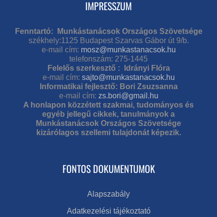
IMPRESSZUM
Fenntartó: Munkástanácsok Országos Szövetsége
székhely:1125 Budapest Szarvas Gábor út 9/b.
e-mail cím:
mosz@munkastanacsok.hu
telefonszám: 275-1445
Felelős szerkesztő : Idrányi Flóra
e-mail cím:
sajto@munkastanacsok.hu
Informatikai fejlesztő: Bori Zsuzsanna
e-mail cím:
zs.bori@gmail.hu
A honlapon közzétett szakmai, tudományos és
egyéb jellegű cikkek, tanulmányok a
Munkástanácsok Országos Szövetsége
kizárólagos szellemi tulajdonát képezik.
FONTOS DOKUMENTUMOK
Alapszabály
Adatkezelési tájékoztató