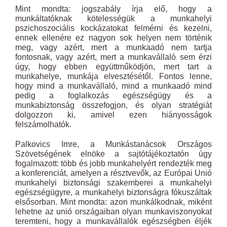
Mint mondta: jogszabály írja elő, hogy a
munkáltatóknak kötelességük a munkahelyi
pszichoszociális kockázatokat felmérni és kezelni,
ennek ellenére ez nagyon sok helyen nem történik
meg, vagy azért, mert a munkaadó nem tartja
fontosnak, vagy azért, mert a munkavállaló sem érzi
úgy, hogy ebben együttműködjön, mert tart a
munkahelye, munkája elvesztésétől. Fontos lenne,
hogy mind a munkavállaló, mind a munkaadó mind
pedig a foglalkozás egészségügy és a
munkabiztonság összefogjon, és olyan stratégiát
dolgozzon ki, amivel ezen hiányosságok
felszámolhatók.
Palkovics Imre, a Munkástanácsok Országos
Szövetségének elnöke a sajtótájékoztatón úgy
fogalmazott: több és jobb munkahelyért rendezték meg
a konferenciát, amelyen a résztvevők, az Európai Unió
munkahelyi biztonsági szakemberei a munkahelyi
egészségügyre, a munkahelyi biztonságra fókuszáltak
elsősorban. Mint mondta: azon munkálkodnak, miként
lehetne az unió országaiban olyan munkaviszonyokat
teremteni, hogy a munkavállalók egészségben éljék