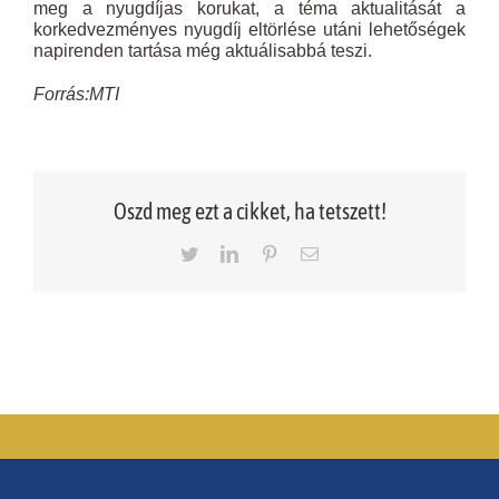
meg a nyugdíjas korukat, a téma aktualitását a
korkedvezményes nyugdíj eltörlése utáni lehetőségek
napirenden tartása még aktuálisabbá teszi.
Forrás:MTI
Oszd meg ezt a cikket, ha tetszett!
Twitter
LinkedIn
Pinterest
Email