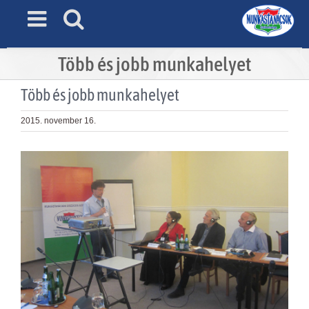
Skip
to
content
Több és jobb munkahelyet
Több és jobb munkahelyet
2015. november 16.
View
Larger
Image