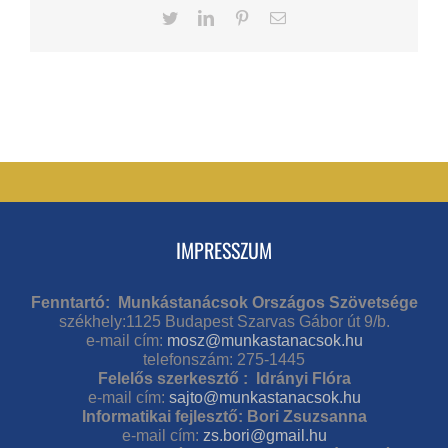
Twitter
LinkedIn
Pinterest
Email
IMPRESSZUM
Fenntartó: Munkástanácsok Országos Szövetsége
székhely:1125 Budapest Szarvas Gábor út 9/b.
e-mail cím:
mosz@munkastanacsok.hu
telefonszám: 275-1445
Felelős szerkesztő : Idrányi Flóra
e-mail cím:
sajto@munkastanacsok.hu
Informatikai fejlesztő: Bori Zsuzsanna
e-mail cím:
zs.bori@gmail.hu