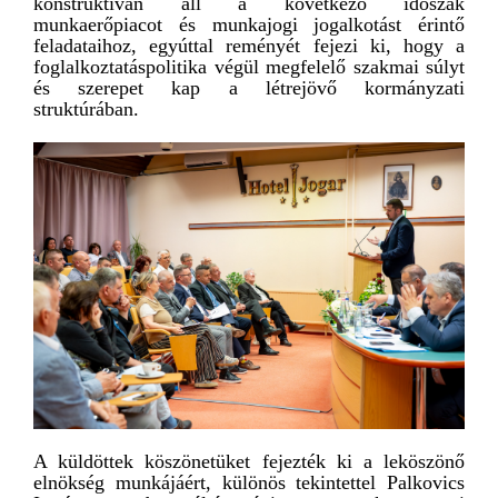
konstruktívan áll a következő időszak
munkaerőpiacot és munkajogi jogalkotást érintő
feladataihoz, egyúttal reményét fejezi ki, hogy a
foglalkoztatáspolitika végül megfelelő szakmai súlyt
és szerepet kap a létrejövő kormányzati
struktúrában.
A küldöttek köszönetüket fejezték ki a leköszönő
elnökség munkájáért, különös tekintettel Palkovics