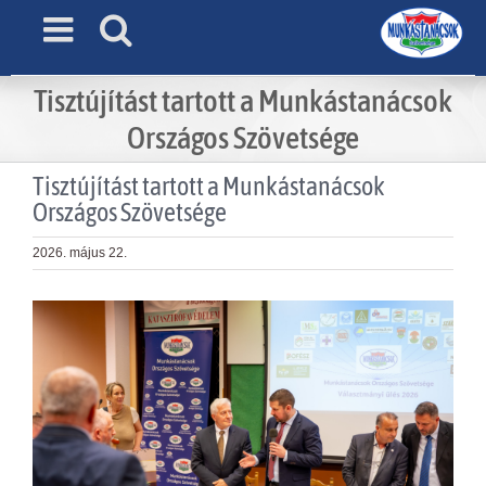
Skip
to
content
Tisztújítást tartott a Munkástanácsok
Országos Szövetsége
Tisztújítást tartott a Munkástanácsok
Országos Szövetsége
2026. május 22.
View
Larger
Image