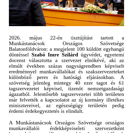
2026. május 22-én
t
isztújítást tartott a
Munkástanácsok Országos Szövetsége
Balatonföldváron
: a megjelent 100 küldött egyhangú
döntéssel
Szabó Imre Szilárd
ügyvédet, egyetemi
docenst választotta a szervezet elnökévé, aki az
elmúlt években százas nagyságrendben képviselt
eredménnyel munkavállalókat és szakszervezeteket
különböző peres és hatósági eljárásokban. A
szövetség jelenleg mintegy 40 ezer tagot és 61
tagszervezetet képvisel, tizenöt nemzetgazdasági
ágazatból. Jelentősebb tagszervezetei több területen
már felvették a kapcsolatot az új kormány illetékes
minisztereivel, az egészségügy területén pedig
érdemi érdekegyeztetés is elindult.
A Munkástanácsok Országos Szövetsége országos
munkavállalói érdekképviseleti szervezetként