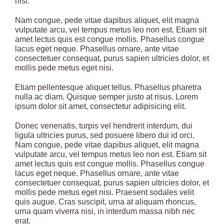
nisi.
Nam congue, pede vitae dapibus aliquet, elit magna
vulputate arcu, vel tempus metus leo non est. Etiam sit
amet lectus quis est congue mollis. Phasellus congue
lacus eget neque. Phasellus ornare, ante vitae
consectetuer consequat, purus sapien ultricies dolor, et
mollis pede metus eget nisi.
Etiam pellentesque aliquet tellus. Phasellus pharetra
nulla ac diam. Quisque semper justo at risus. Lorem
ipsum dolor sit amet, consectetur adipisicing elit.
Donec venenatis, turpis vel hendrerit interdum, dui
ligula ultricies purus, sed posuere libero dui id orci.
Nam congue, pede vitae dapibus aliquet, elit magna
vulputate arcu, vel tempus metus leo non est. Etiam sit
amet lectus quis est congue mollis. Phasellus congue
lacus eget neque. Phasellus ornare, ante vitae
consectetuer consequat, purus sapien ultricies dolor, et
mollis pede metus eget nisi. Praesent sodales velit
quis augue. Cras suscipit, urna at aliquam rhoncus,
urna quam viverra nisi, in interdum massa nibh nec
erat.