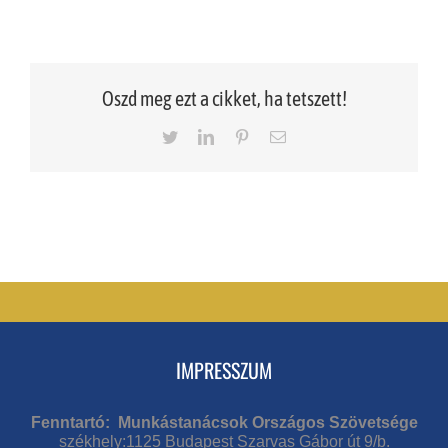
Oszd meg ezt a cikket, ha tetszett!
Twitter
LinkedIn
Pinterest
Email
IMPRESSZUM
Fenntartó: Munkástanácsok Országos Szövetsége
székhely:1125 Budapest Szarvas Gábor út 9/b.