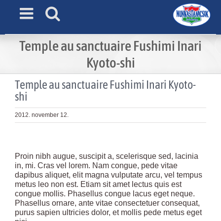
Skip
to
content
Temple au sanctuaire Fushimi Inari
Kyoto-shi
Temple au sanctuaire Fushimi Inari Kyoto-
shi
2012. november 12.
View
Larger
Proin nibh augue, suscipit a, scelerisque sed, lacinia
Image
in, mi. Cras vel lorem. Nam congue, pede vitae
dapibus aliquet, elit magna vulputate arcu, vel tempus
metus leo non est. Etiam sit amet lectus quis est
congue mollis. Phasellus congue lacus eget neque.
Phasellus ornare, ante vitae consectetuer consequat,
purus sapien ultricies dolor, et mollis pede metus eget