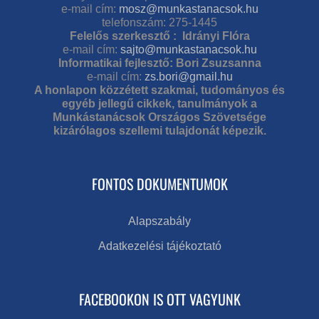
e-mail cím:
mosz@munkastanacsok.hu
telefonszám: 275-1445
Felelős szerkesztő : Idrányi Flóra
e-mail cím:
sajto@munkastanacsok.hu
Informatikai fejlesztő: Bori Zsuzsanna
e-mail cím:
zs.bori@gmail.hu
A honlapon közzétett szakmai, tudományos és
egyéb jellegű cikkek, tanulmányok a
Munkástanácsok Országos Szövetsége
kizárólagos szellemi tulajdonát képezik.
FONTOS DOKUMENTUMOK
Alapszabály
Adatkezelési tájékoztató
FACEBOOKON IS OTT VAGYUNK