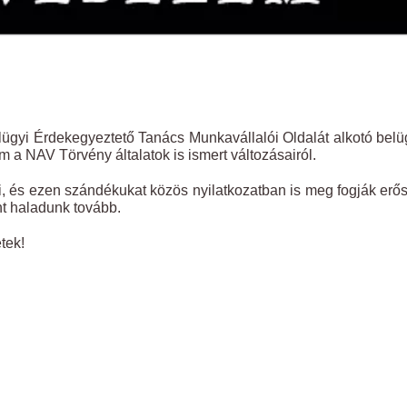
lügyi Érdekegyeztető Tanács Munkavállalói Oldalát alkotó bel
m a NAV Törvény általatok is ismert változásairól.
ki, és ezen szándékukat közös nyilatkozatban is meg fogják erős
nt haladunk tovább.
tek!