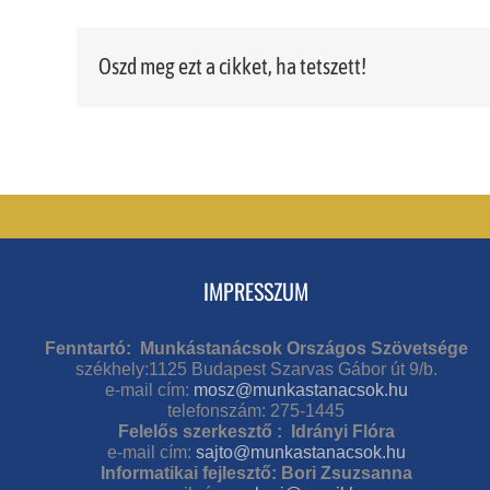
Oszd meg ezt a cikket, ha tetszett!
IMPRESSZUM
Fenntartó: Munkástanácsok Országos Szövetsége
székhely:1125 Budapest Szarvas Gábor út 9/b.
e-mail cím:
mosz@munkastanacsok.hu
telefonszám: 275-1445
Felelős szerkesztő : Idrányi Flóra
e-mail cím:
sajto@munkastanacsok.hu
Informatikai fejlesztő: Bori Zsuzsanna