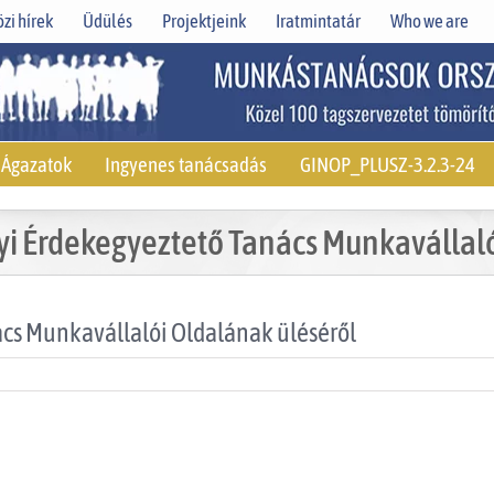
zi hírek
Üdülés
Projektjeink
Iratmintatár
Who we are
Ágazatok
Ingyenes tanácsadás
GINOP_PLUSZ-3.2.3-24
yi Érdekegyeztető Tanács Munkavállal
ács Munkavállalói Oldalának üléséről