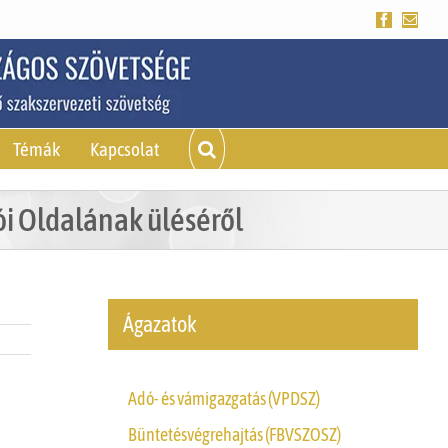
Facebook
Emai
Témák
Kapcsolat
ói Oldalának üléséről
Ágazatok
Adó- és vámigazgatás (VPDSZ)
Büntetésvégrehajtás (FBVSZOSZ)