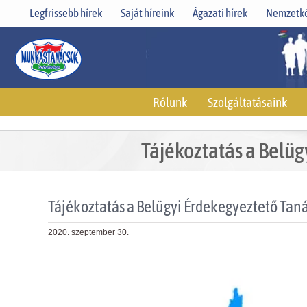
Skip
Legfrissebb hírek
Saját híreink
Ágazati hírek
Nemzetkö
to
content
Rólunk
Szolgáltatásaink
Tájékoztatás a Belüg
Tájékoztatás a Belügyi Érdekegyeztető Tan
2020. szeptember 30.
View
Larger
Image