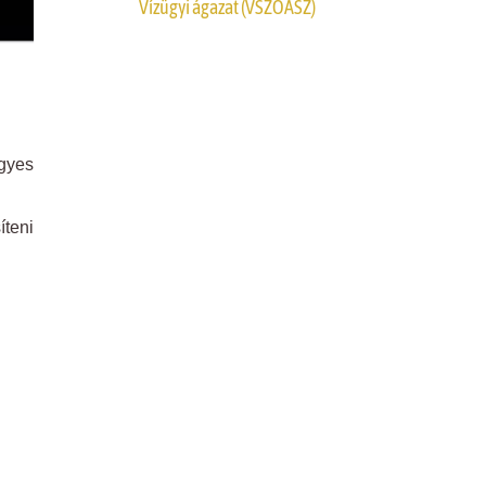
Vízügyi ágazat (VSZOÁSZ)
ügyes
íteni