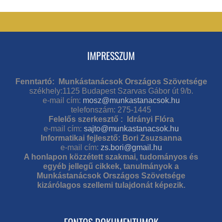
IMPRESSZUM
Fenntartó: Munkástanácsok Országos Szövetsége
székhely:1125 Budapest Szarvas Gábor út 9/b.
e-mail cím:
mosz@munkastanacsok.hu
telefonszám: 275-1445
Felelős szerkesztő : Idrányi Flóra
e-mail cím:
sajto@munkastanacsok.hu
Informatikai fejlesztő: Bori Zsuzsanna
e-mail cím:
zs.bori@gmail.hu
A honlapon közzétett szakmai, tudományos és
egyéb jellegű cikkek, tanulmányok a
Munkástanácsok Országos Szövetsége
kizárólagos szellemi tulajdonát képezik.