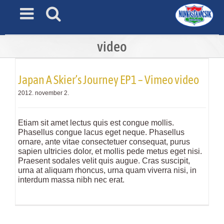
Skip
to
content
video
Japan A Skier’s Journey EP1 – Vimeo video
2012. november 2.
Etiam sit amet lectus quis est congue mollis.
Phasellus congue lacus eget neque. Phasellus
ornare, ante vitae consectetuer consequat, purus
sapien ultricies dolor, et mollis pede metus eget nisi.
Praesent sodales velit quis augue. Cras suscipit,
urna at aliquam rhoncus, urna quam viverra nisi, in
interdum massa nibh nec erat.