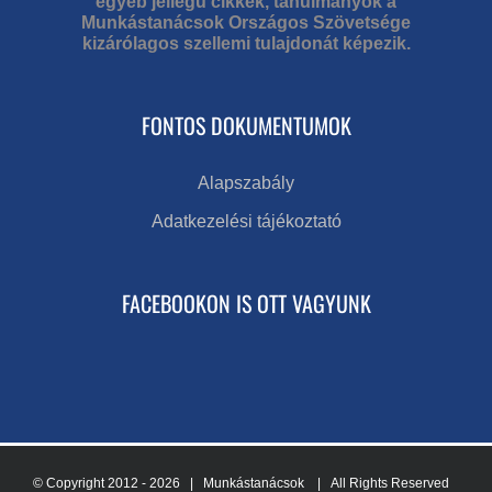
egyéb jellegű cikkek, tanulmányok a
Munkástanácsok Országos Szövetsége
kizárólagos szellemi tulajdonát képezik.
FONTOS DOKUMENTUMOK
Alapszabály
Adatkezelési tájékoztató
FACEBOOKON IS OTT VAGYUNK
© Copyright 2012 -
2026 | Munkástanácsok
| All Rights Reserved