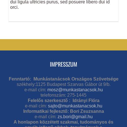
dui ligula ultricies purus, sed posuere libero dui id
orci.
IMPRESSZUM
Fenntartó: Munkástanácsok Országos Szövetsége
székhely:1125 Budapest Szarvas Gábor út 9/b.
e-mail cím:
mosz@munkastanacsok.hu
telefonszám: 275-1445
Felelős szerkesztő : Idrányi Flóra
e-mail cím:
sajto@munkastanacsok.hu
Informatikai fejlesztő: Bori Zsuzsanna
e-mail cím:
zs.bori@gmail.hu
A honlapon közzétett szakmai, tudományos és