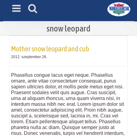
Skip
to
content
snow leopard
Mother snow leopard and cub
2012. szeptember 28.
Phasellus congue lacus eget neque. Phasellus
ornare, ante vitae consectetuer consequat, purus
sapien ultricies dolor, et mollis pede metus eget nisi.
Praesent sodales velit quis augue. Cras suscipit,
urna at aliquam rhoncus, urna quam viverra nisi, in
interdum massa nibh nec erat. Lorem ipsum dolor sit
amet, consectetur adipisicing elit. Proin nibh augue,
suscipit a, scelerisque sed, lacinia in, mi. Cras vel
lorem. Etiam pellentesque aliquet tellus. Phasellus
pharetra nulla ac diam. Quisque semper justo at
risus. Donec venenatis, turpis vel hendrerit interdum,