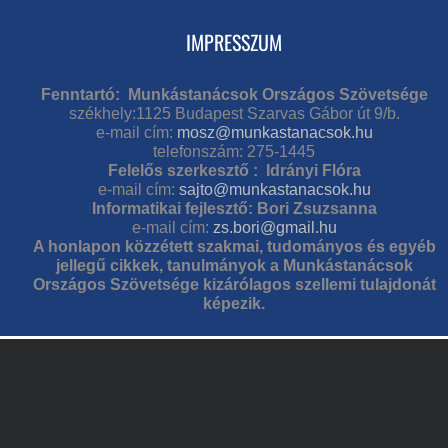
IMPRESSZUM
Fenntartó: Munkástanácsok Országos Szövetsége
székhely:1125 Budapest Szarvas Gábor út 9/b.
e-mail cím:
mosz@munkastanacsok.hu
telefonszám: 275-1445
Felelős szerkesztő : Idrányi Flóra
e-mail cím:
sajto@munkastanacsok.hu
Informatikai fejlesztő: Bori Zsuzsanna
e-mail cím:
zs.bori@gmail.hu
A honlapon közzétett szakmai, tudományos és egyéb
jellegű cikkek, tanulmányok a Munkástanácsok
Országos Szövetsége kizárólagos szellemi tulajdonát
képezik.