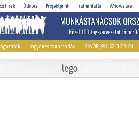
zi hírek
Üdülés
Projektjeink
Iratmintatár
Who we are
Ágazatok
Ingyenes tanácsadás
GINOP_PLUSZ-3.2.3-24
lego