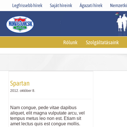
Skip
Legfrissebb hírek
Saját híreink
Ágazati hírek
Nemzetkö
to
content
Rólunk
Szolgáltatásaink
Spartan
2012. október 8.
Nam congue, pede vitae dapibus
aliquet, elit magna vulputate arcu, vel
tempus metus leo non est. Etiam sit
amet lectus quis est congue mollis.