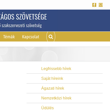
Facebook
Emai
Témák
Kapcsolat
Legfrissebb hírek
Saját híreink
Ágazati hírek
Nemzetközi hírek
Üdülés