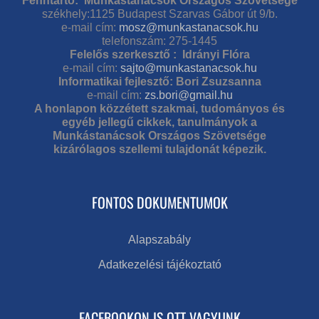
Fenntartó: Munkástanácsok Országos Szövetsége
székhely:1125 Budapest Szarvas Gábor út 9/b.
e-mail cím:
mosz@munkastanacsok.hu
telefonszám: 275-1445
Felelős szerkesztő : Idrányi Flóra
e-mail cím:
sajto@munkastanacsok.hu
Informatikai fejlesztő: Bori Zsuzsanna
e-mail cím:
zs.bori@gmail.hu
A honlapon közzétett szakmai, tudományos és
egyéb jellegű cikkek, tanulmányok a
Munkástanácsok Országos Szövetsége
kizárólagos szellemi tulajdonát képezik.
FONTOS DOKUMENTUMOK
Alapszabály
Adatkezelési tájékoztató
FACEBOOKON IS OTT VAGYUNK