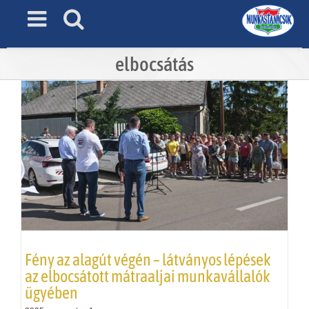
Skip
to
content
elbocsátás
Fény az alagút végén – látványos lépések
az elbocsátott mátraaljai munkavállalók
ügyében