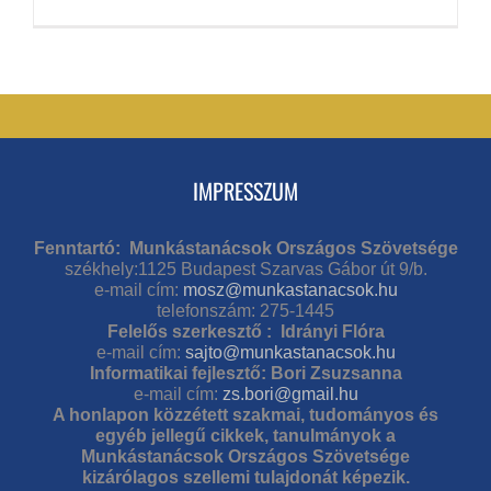
IMPRESSZUM
Fenntartó: Munkástanácsok Országos Szövetsége
székhely:1125 Budapest Szarvas Gábor út 9/b.
e-mail cím:
mosz@munkastanacsok.hu
telefonszám: 275-1445
Felelős szerkesztő : Idrányi Flóra
e-mail cím:
sajto@munkastanacsok.hu
Informatikai fejlesztő: Bori Zsuzsanna
e-mail cím:
zs.bori@gmail.hu
A honlapon közzétett szakmai, tudományos és
egyéb jellegű cikkek, tanulmányok a
Munkástanácsok Országos Szövetsége
kizárólagos szellemi tulajdonát képezik.