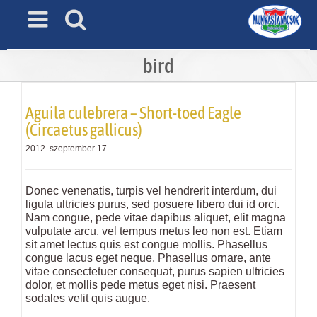
Skip
to
content
bird
Aguila culebrera – Short-toed Eagle
(Circaetus gallicus)
2012. szeptember 17.
Donec venenatis, turpis vel hendrerit interdum, dui
ligula ultricies purus, sed posuere libero dui id orci.
Nam congue, pede vitae dapibus aliquet, elit magna
vulputate arcu, vel tempus metus leo non est. Etiam
sit amet lectus quis est congue mollis. Phasellus
congue lacus eget neque. Phasellus ornare, ante
vitae consectetuer consequat, purus sapien ultricies
dolor, et mollis pede metus eget nisi. Praesent
sodales velit quis augue.