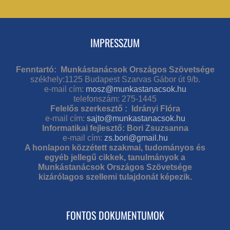
IMPRESSZUM
Fenntartó: Munkástanácsok Országos Szövetsége
székhely:1125 Budapest Szarvas Gábor út 9/b.
e-mail cím:
mosz@munkastanacsok.hu
telefonszám: 275-1445
Felelős szerkesztő : Idrányi Flóra
e-mail cím:
sajto@munkastanacsok.hu
Informatikai fejlesztő: Bori Zsuzsanna
e-mail cím:
zs.bori@gmail.hu
A honlapon közzétett szakmai, tudományos és
egyéb jellegű cikkek, tanulmányok a
Munkástanácsok Országos Szövetsége
kizárólagos szellemi tulajdonát képezik.
FONTOS DOKUMENTUMOK