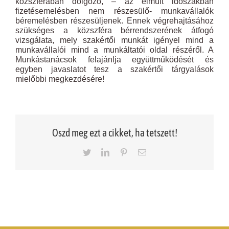
közszférában dolgozó, – az elmúlt időszakban
fizetésemelésben nem részesülő- munkavállalók
béremelésben részesüljenek. Ennek végrehajtásához
szükséges a közszféra bérrendszerének átfogó
vizsgálata, mely szakértői munkát igényel mind a
munkavállalói mind a munkáltatói oldal részéről. A
Munkástanácsok felajánlja együttműködését és
egyben javaslatot tesz a szakértői tárgyalások
mielőbbi megkezdésére!
Oszd meg ezt a cikket, ha tetszett!
Twitter
LinkedIn
Pinterest
Email