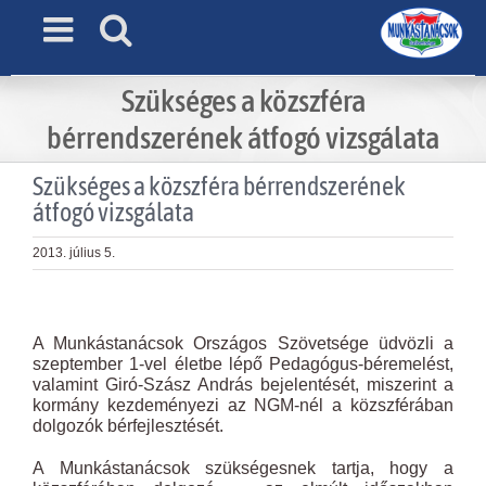
Skip
to
content
Szükséges a közszféra
bérrendszerének átfogó vizsgálata
Szükséges a közszféra bérrendszerének
átfogó vizsgálata
2013. július 5.
View
Larger
A Munkástanácsok Országos Szövetsége üdvözli a
Image
szeptember 1-vel életbe lépő Pedagógus-béremelést,
valamint Giró-Szász András bejelentését, miszerint a
kormány kezdeményezi az NGM-nél a közszférában
dolgozók bérfejlesztését.
A Munkástanácsok szükségesnek tartja, hogy a