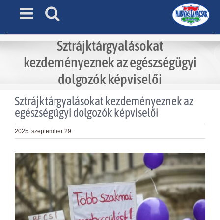
Skip
to
content
Sztrájktárgyalásokat
kezdeményeznek az egészségügyi
dolgozók képviselői
Sztrájktárgyalásokat kezdeményeznek az
egészségügyi dolgozók képviselői
2025. szeptember 29.
View
Larger
Image