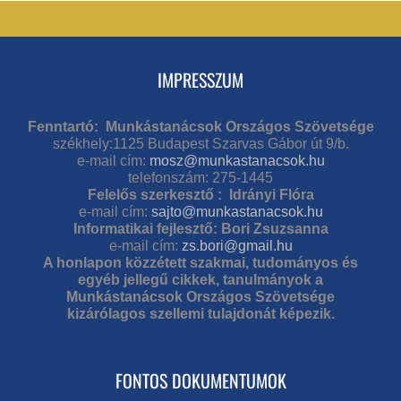
IMPRESSZUM
Fenntartó: Munkástanácsok Országos Szövetsége
székhely:1125 Budapest Szarvas Gábor út 9/b.
e-mail cím:
mosz@munkastanacsok.hu
telefonszám: 275-1445
Felelős szerkesztő : Idrányi Flóra
e-mail cím:
sajto@munkastanacsok.hu
Informatikai fejlesztő: Bori Zsuzsanna
e-mail cím:
zs.bori@gmail.hu
A honlapon közzétett szakmai, tudományos és
egyéb jellegű cikkek, tanulmányok a
Munkástanácsok Országos Szövetsége
kizárólagos szellemi tulajdonát képezik.
FONTOS DOKUMENTUMOK