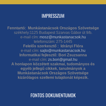
IMPRESSZUM
Fenntartó: Munkástanácsok Országos Szövetsége
székhely:1125 Budapest Szarvas Gábor út 9/b.
e-mail cím:
mosz@munkastanacsok.hu
telefonszám: 275-1445
Felelős szerkesztő : Idrányi Flóra
e-mail cím:
sajto@munkastanacsok.hu
Informatikai fejlesztő: Bori Zsuzsanna
e-mail cím:
zs.bori@gmail.hu
A honlapon közzétett szakmai, tudományos és
egyéb jellegű cikkek, tanulmányok a
Munkástanácsok Országos Szövetsége
kizárólagos szellemi tulajdonát képezik.
FONTOS DOKUMENTUMOK