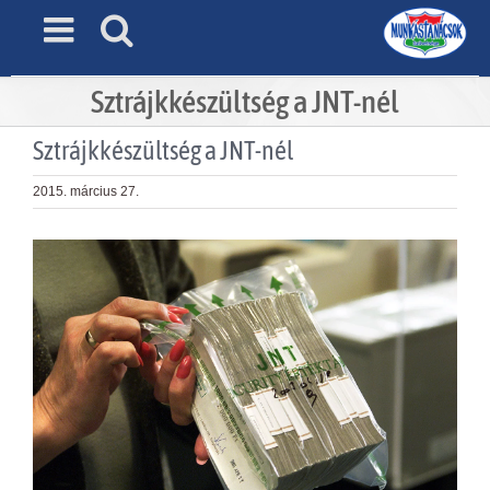
Skip
to
content
Sztrájkkészültség a JNT-nél
Sztrájkkészültség a JNT-nél
2015. március 27.
View
Larger
Image