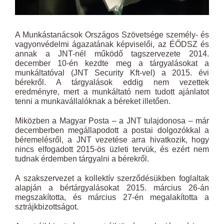
A Munkástanácsok Országos Szövetsége személy- és
vagyonvédelmi ágazatának képviselői, az ÉŐDSZ és
annak a JNT-nél működő tagszervezete 2014.
december 10-én kezdte meg a tárgyalásokat a
munkáltatóval (JNT Security Kft-vel) a 2015. évi
bérekről. A tárgyalások eddig nem vezettek
eredményre, mert a munkáltató nem tudott ajánlatot
tenni a munkavállalóknak a béreket illetően.
Miközben a Magyar Posta – a JNT tulajdonosa – már
decemberben megállapodott a postai dolgozókkal a
béremelésről, a JNT vezetése arra hivatkozik, hogy
nincs elfogadott 2015-ös üzleti tervük, és ezért nem
tudnak érdemben tárgyalni a bérekről.
A szakszervezet a kollektív szerződésükben foglaltak
alapján a bértárgyalásokat 2015. március 26-án
megszakította, és március 27-én megalakította a
sztrájkbizottságot.