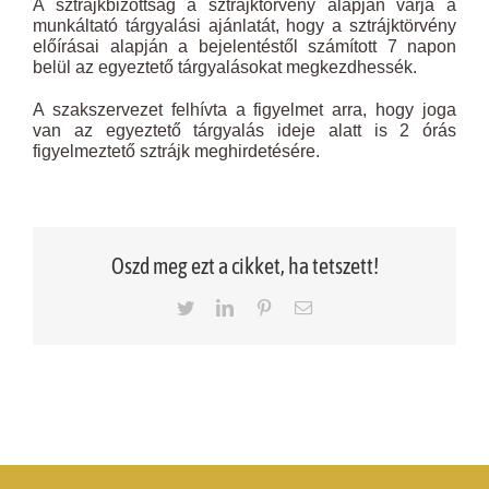
A sztrájkbizottság a sztrájktörvény alapján várja a
munkáltató tárgyalási ajánlatát, hogy a sztrájktörvény
előírásai alapján a bejelentéstől számított 7 napon
belül az egyeztető tárgyalásokat megkezdhessék.
A szakszervezet felhívta a figyelmet arra, hogy joga
van az egyeztető tárgyalás ideje alatt is 2 órás
figyelmeztető sztrájk meghirdetésére.
Oszd meg ezt a cikket, ha tetszett!
Twitter
LinkedIn
Pinterest
Email