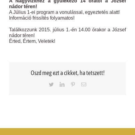
A Nagyvizithez a gyülekező 14 órától a József
nádor téren!
A Július 1-ei program a vonulással, egyeztetés alatt!
Információ frissítés folyamatos!
Találkozzunk 2015. július 1.-én 14.00 órakor a József
nádor téren!
Érted, Értem, Veletek!
Oszd meg ezt a cikket, ha tetszett!
Twitter
LinkedIn
Pinterest
Email