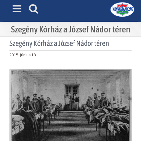
Skip
to
content
Szegény Kórház a József Nádor téren
Szegény Kórház a József Nádor téren
2015. június 18.
View
Larger
Image