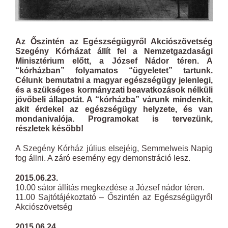
Az Őszintén az Egészségügyről Akciószövetség
Szegény Kórházat állít fel a Nemzetgazdasági
Minisztérium előtt, a József Nádor téren. A
“kórházban” folyamatos “ügyeletet” tartunk.
Célunk bemutatni a magyar egészségügy jelenlegi,
és a szükséges kormányzati beavatkozások nélküli
jövőbeli állapotát. A “kórházba” várunk mindenkit,
akit érdekel az egészségügy helyzete, és van
mondanivalója. Programokat is tervezünk,
részletek később!
A Szegény Kórház július elsejéig, Semmelweis Napig
fog állni. A záró esemény egy demonstráció lesz.
2015.06.23.
10.00 sátor állítás megkezdése a József nádor téren.
11.00 Sajtótájékoztató – Őszintén az Egészségügyről
Akciószövetség
2015.06.24.