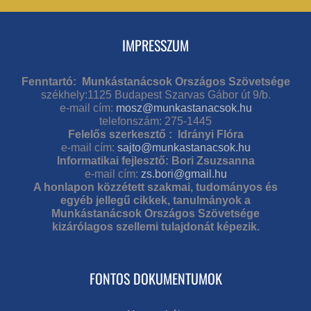
IMPRESSZUM
Fenntartó: Munkástanácsok Országos Szövetsége
székhely:1125 Budapest Szarvas Gábor út 9/b.
e-mail cím:
mosz@munkastanacsok.hu
telefonszám: 275-1445
Felelős szerkesztő : Idrányi Flóra
e-mail cím:
sajto@munkastanacsok.hu
Informatikai fejlesztő: Bori Zsuzsanna
e-mail cím:
zs.bori@gmail.hu
A honlapon közzétett szakmai, tudományos és
egyéb jellegű cikkek, tanulmányok a
Munkástanácsok Országos Szövetsége
kizárólagos szellemi tulajdonát képezik.
FONTOS DOKUMENTUMOK