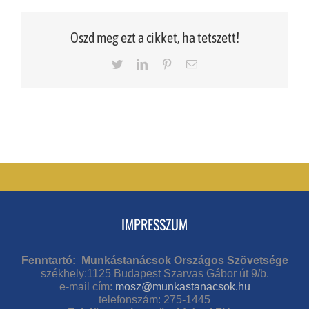
Oszd meg ezt a cikket, ha tetszett!
Twitter
LinkedIn
Pinterest
Email
IMPRESSZUM
Fenntartó: Munkástanácsok Országos Szövetsége
székhely:1125 Budapest Szarvas Gábor út 9/b.
e-mail cím:
mosz@munkastanacsok.hu
telefonszám: 275-1445