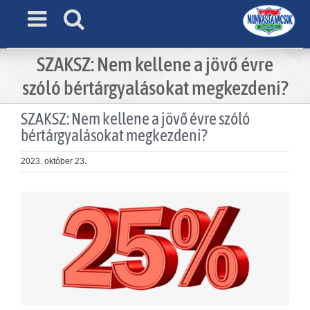
Skip
to
content
SZAKSZ: Nem kellene a jövő évre
szóló bértárgyalásokat megkezdeni?
SZAKSZ: Nem kellene a jövő évre szóló
bértárgyalásokat megkezdeni?
2023. október 23.
View
Larger
Image