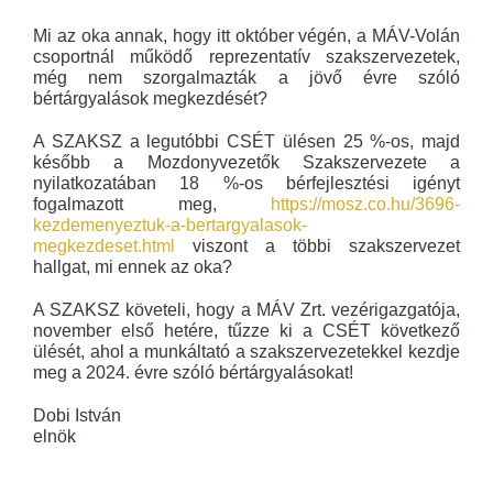
Mi az oka annak, hogy itt október végén, a MÁV-Volán
csoportnál működő reprezentatív szakszervezetek,
még nem szorgalmazták a jövő évre szóló
bértárgyalások megkezdését?
A SZAKSZ a legutóbbi CSÉT ülésen 25 %-os, majd
később a Mozdonyvezetők Szakszervezete a
nyilatkozatában 18 %-os bérfejlesztési igényt
fogalmazott meg,
https://mosz.co.hu/3696-
kezdemenyeztuk-a-bertargyalasok-
megkezdeset.html
viszont a többi szakszervezet
hallgat, mi ennek az oka?
A SZAKSZ követeli, hogy a MÁV Zrt. vezérigazgatója,
november első hetére, tűzze ki a CSÉT következő
ülését, ahol a munkáltató a szakszervezetekkel kezdje
meg a 2024. évre szóló bértárgyalásokat!
Dobi István
elnök