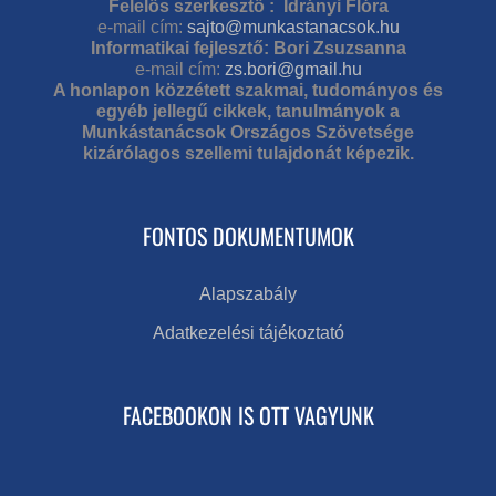
Felelős szerkesztő : Idrányi Flóra
e-mail cím:
sajto@munkastanacsok.hu
Informatikai fejlesztő: Bori Zsuzsanna
e-mail cím:
zs.bori@gmail.hu
A honlapon közzétett szakmai, tudományos és
egyéb jellegű cikkek, tanulmányok a
Munkástanácsok Országos Szövetsége
kizárólagos szellemi tulajdonát képezik.
FONTOS DOKUMENTUMOK
Alapszabály
Adatkezelési tájékoztató
FACEBOOKON IS OTT VAGYUNK