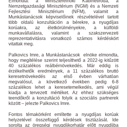
Elmondta: a Miniszterelnöki Kabinetiroda, a
Nemzetgazdasági Minisztérium (NGM) és a Nemzeti
Fejlesztési Minisztérium (NFM), valamit a
Munkástanácsok képviselőinek részvételével tartott
több oldalú konzultáción a bérekre, a nyugdíjas
korúakra, az életkörülményekre, a külföldi
munkavállalásra, valamint a szakszervezeti
reprezentativitásra vonatkozó számos kérdéskört
vitattak meg.
Palkovics Imre, a Munkástanácsok elnöke elmondta,
hogy megítélése szerint teljesíthető a 2022-ig kitűzött
40 százalékos reálbérnövekedés. Már eddig is
érzékelhetők eredmények, a 11 százalékos bruttó
keresetnövekedés az első évben várhatóan
megvalósul, a következő években pedig 6-8
százalékos lehet a keresetemelkedés, ami végül
kiadja a tervezett mértéket. Az ehhez szükséges
teendőkről a konzultáció folyik a szociális partnerek
között – jelezte Palkovics Imre.
Fontos témakörként említette a nyugdíjas korúak
helyzetével összefüggő kérdések tisztázását. Ide
sorolta az öregségi nyugdíjkorhatár előtt nyugdíjba