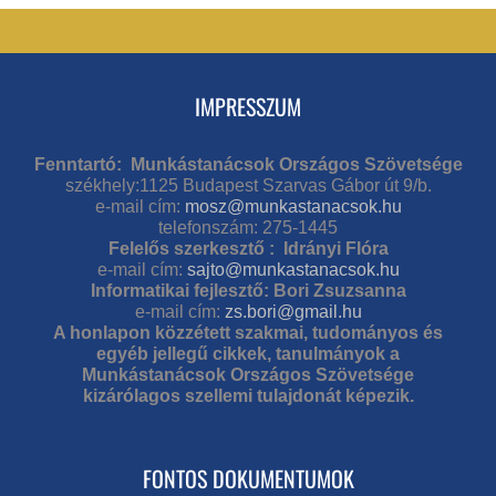
IMPRESSZUM
Fenntartó: Munkástanácsok Országos Szövetsége
székhely:1125 Budapest Szarvas Gábor út 9/b.
e-mail cím:
mosz@munkastanacsok.hu
telefonszám: 275-1445
Felelős szerkesztő : Idrányi Flóra
e-mail cím:
sajto@munkastanacsok.hu
Informatikai fejlesztő: Bori Zsuzsanna
e-mail cím:
zs.bori@gmail.hu
A honlapon közzétett szakmai, tudományos és
egyéb jellegű cikkek, tanulmányok a
Munkástanácsok Országos Szövetsége
kizárólagos szellemi tulajdonát képezik.
FONTOS DOKUMENTUMOK