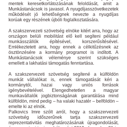
mentek keresetkorlátozásának feloldását, amit a
Munkástanácsok is javasol. A nyugdíjasszövetkezetek
működését jó lehetőségnek nevezte a nyugdíjas
korúak egy részének újbóli foglalkoztatására.
A szakszervezeti szövetség elnöke kitért arra, hogy az
országon belüli mobilitást elő kell segíteni például
munkásszállók építésével, korszerűsítésével.
Emlékeztetett arra, hogy ennek a célkitűzésnek az
ösztönzésére a kormány programot is indított. A
Munkástanácsok véleménye szerint szükséges
emellett a lakhatási támogatás fenntartása.
A szakszervezeti szövetség segítené a külföldön
munkát vállalókat is, ennek támogatását kéri a
kormánytól, hazai vagy uniós források
igénybevételével. Elengedhetetlen a magyar
munkavállalók jogbiztonságának garantálása mind
külföldön, mind pedig – ha valaki hazatér – belföldön –
emelte ki az elnök.
Palkovics Imre szólt arról, hogy a szakszervezeti
szövetség időszerűnek tartja szakszervezeti
reprezentativitás meghatározásának újragondolását,