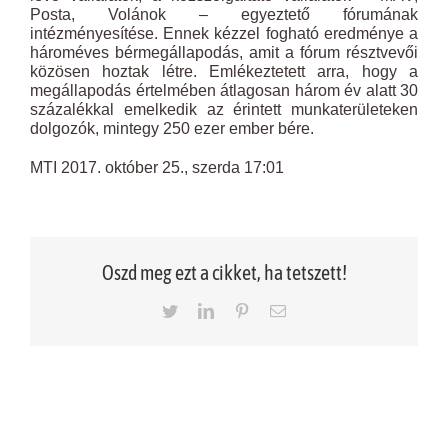
Posta, Volánok – egyeztető fórumának
intézményesítése. Ennek kézzel fogható eredménye a
hároméves bérmegállapodás, amit a fórum résztvevői
közösen hoztak létre. Emlékeztetett arra, hogy a
megállapodás értelmében átlagosan három év alatt 30
százalékkal emelkedik az érintett munkaterületeken
dolgozók, mintegy 250 ezer ember bére.
MTI 2017. október 25., szerda 17:01
Oszd meg ezt a cikket, ha tetszett!
Twitter
LinkedIn
Pinterest
Email