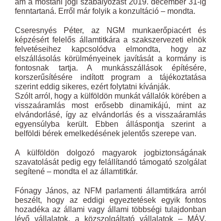
ám a mostani jogi szabályozást 2019. december 31-ig
fenntartaná. Erről már folyik a konzultáció – mondta.
Cseresnyés Péter, az NGM munkaerőpiacért és
képzésért felelős államtitkára a szakszervezeti elnök
felvetéseihez kapcsolódva elmondta, hogy az
elszállásolás körülményeinek javítását a kormány is
fontosnak tartja. A munkásszállások építésére,
korszerűsítésére indított program a tájékoztatása
szerint eddig sikeres, ezért folytatni kívánják.
Szólt arról, hogy a külföldön munkát vállalók körében a
visszaáramlás most erősebb dinamikájú, mint az
elvándorlásé, így az elvándorlás és a visszaáramlás
egyensúlyba került. Ebben álláspontja szerint a
belföldi bérek emelkedésének jelentős szerepe van.
A külföldön dolgozó magyarok jogbiztonságának
szavatolását pedig egy felállítandó támogató szolgálat
segítené – mondta el az államtitkár.
Fónagy János, az NFM parlamenti államtitkára arról
beszélt, hogy az eddigi egyeztetések egyik fontos
hozadéka az állami vagy állami többségi tulajdonban
lévő vállalatok, a közszolgáltató vállalatok – MÁV,