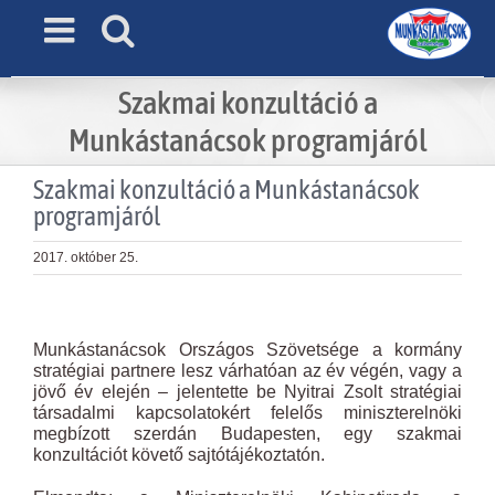
Skip
to
content
Szakmai konzultáció a
Munkástanácsok programjáról
Szakmai konzultáció a Munkástanácsok
programjáról
2017. október 25.
View
Larger
Munkástanácsok Országos Szövetsége a kormány
Image
stratégiai partnere lesz várhatóan az év végén, vagy a
jövő év elején – jelentette be Nyitrai Zsolt stratégiai
társadalmi kapcsolatokért felelős miniszterelnöki
megbízott szerdán Budapesten, egy szakmai
konzultációt követő sajtótájékoztatón.