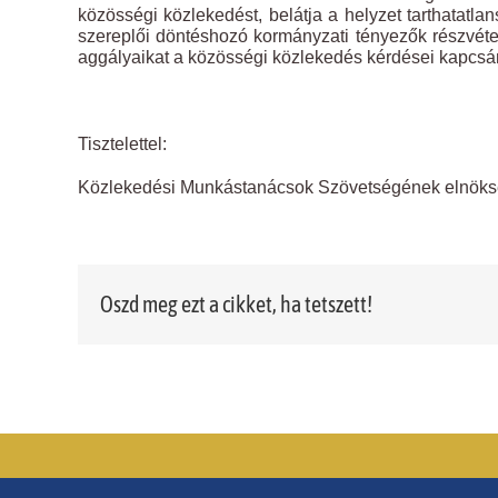
közösségi közlekedést, belátja a helyzet tarthatatla
szereplői döntéshozó kormányzati tényezők részvét
aggályaikat a közösségi közlekedés kérdései kapcsá
Tisztelettel:
Közlekedési Munkástanácsok Szövetségének elnök
Oszd meg ezt a cikket, ha tetszett!