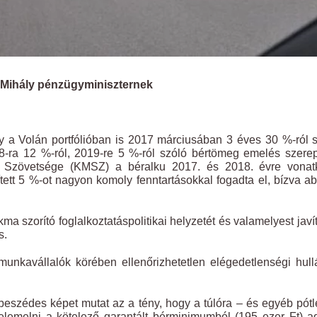
 Mihály pénzügyminiszternek
gy a Volán portfólióban is 2017 márciusában 3 éves 30 %-ról 
18-ra 12 %-ról, 2019-re 5 %-ról szóló bértömeg emelés szere
 Szövetsége (KMSZ) a béralku 2017. és 2018. évre vonat
tett 5 %-ot nagyon komoly fenntartásokkal fogadta el, bízva a
a szorító foglalkoztatáspolitikai helyzetét és valamelyest javít
s.
unkavállalók körében ellenőrizhetetlen elégedetlenségi hul
l beszédes képet mutat az a tény, hogy a túlóra – és egyéb pót
 felemelni a kötelező garantált bérminimumból (195 ezer Ft) 