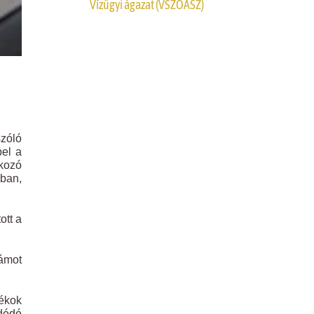
Vízügyi ágazat (VSZOÁSZ)
szóló
pel a
kozó
bban,
ott a
lámot
lékok
adódó