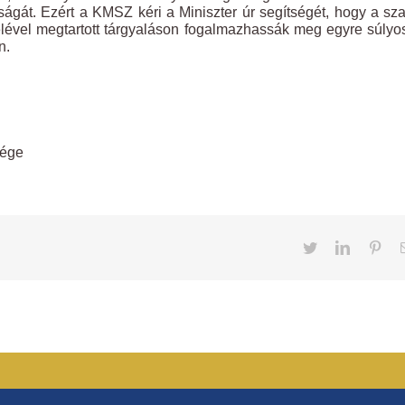
nságát. Ezért a KMSZ kéri a Miniszter úr segítségét, hogy a s
elével megtartott tárgyaláson fogalmazhassák meg egyre súly
n.
sége
Twitter
LinkedIn
Pint