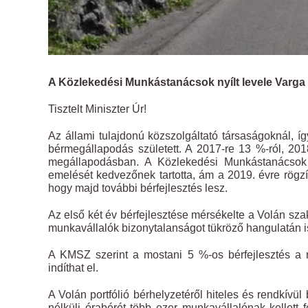
A Közlekedési Munkástanácsok nyílt levele Varga
Tisztelt Miniszter Úr!
Az állami tulajdonú közszolgáltató társaságoknál, í
bérmegállapodás született. A 2017-re 13 %-ról, 20
megállapodásban. A Közlekedési Munkástanácsok
emelését kedvezőnek tartotta, ám a 2019. évre rögzí
hogy majd további bérfejlesztés lesz.
Az első két év bérfejlesztése mérsékelte a Volán szakm
munkavállalók bizonytalanságot tükröző hangulatán i
A KMSZ szerint a mostani 5 %-os bérfejlesztés a m
indíthat el.
A Volán portfólió bérhelyzetéről hiteles és rendkívü
nélküli órabérét több ezer munkavállalónak kellett