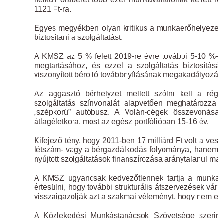
1121 Ft-ra.
Egyes megyékben olyan kritikus a munkaerőhelyeze
biztosítani a szolgáltatást.
A KMSZ az 5 % felett 2019-re évre további 5-10 %-
megtartásához, és ezzel a szolgáltatás biztosítá
viszonyított bérolló továbbnyílásának megakadályozá
Az aggasztó bérhelyzet mellett szólni kell a rég
szolgáltatás színvonalát alapvetően meghatároz
„szépkorú” autóbusz. A Volán-cégek összevonás
átlagéletkora, most az egész portfólióban 15-16 év.
Kifejező tény, hogy 2011-ben 17 milliárd Ft volt a v
létszám- vagy a bérgazdálkodás folyománya, hanem a
nyújtott szolgáltatások finanszírozása aránytalanul m
A KMSZ ugyancsak kedvezőtlennek tartja a munkavá
értesülni, hogy további strukturális átszervezések v
visszaigazolják azt a szakmai véleményt, hogy nem e
A Közlekedési Munkástanácsok Szövetsége szerint