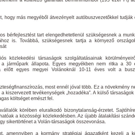
t, hogy más megyéből átvezényelt autóbuszvezetőkkel tudják
os bérfejlesztést tart elengedhetetlenül szükségesnek a mun
sához is. Továbbá, szükségesnek tartja a környező országo
sát
iós közlekedési társaságok szolgáltatásainak körülményeir
za a járműpark állapota. Egyes megyékben nem ritka a 30 
a előtt egyes megyei Volánoknál 10-11 éves volt a busz
eszteségfinanszírozás, most ennél jóval több. Ez a növekmény 
 kiszervezett tevékenységek „hozadéka”. A külső társaságok 
agas költséget emészt fel.
llalók körében eluralkodó bizonytalanság-érzetet. Sajtóhír
árhatóak a közösségi közlekedésben. Az újabb átalakítási szán
gy sikertörténet a Volán-társaságok összevonása.
, amennyiben a kormány stratégiai ágazatként kezeli a kö