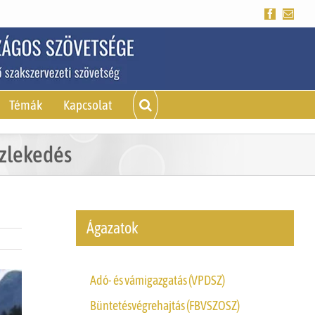
Facebook
Emai
Témák
Kapcsolat
özlekedés
Ágazatok
Adó- és vámigazgatás (VPDSZ)
Büntetésvégrehajtás (FBVSZOSZ)