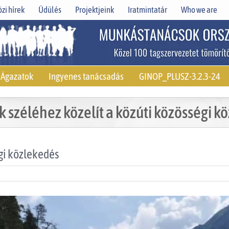
zi hírek
Üdülés
Projektjeink
Iratmintatár
Who we are
Ágazatok
Ingyenes tanácsadás
GINOP_PLUSZ-3.2.3-24
 széléhez közelít a közúti közösségi k
gi közlekedés