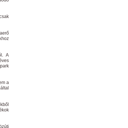
 csak
kaerő
khoz
ől. A
éves
park
nem a
által
ekből
dékok
zúti