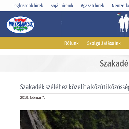
Skip
Legfrissebb hírek
Saját híreink
Ágazati hírek
Nemzetkö
to
content
Rólunk
Szolgáltatásaink
Szakadék
Szakadék széléhez közelít a közúti közössé
2019. február 7.
View
Larger
Image