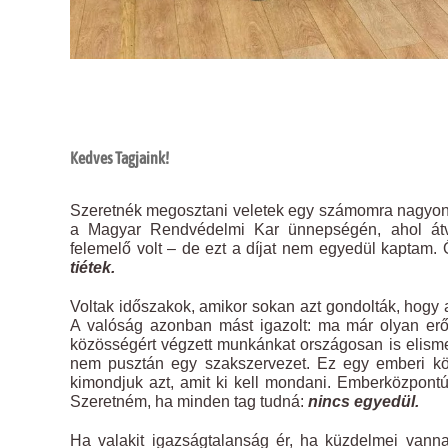
Kedves Tagjaink!
Szeretnék megosztani veletek egy számomra nagyon f
a Magyar Rendvédelmi Kar ünnepségén, ahol át
felemelő volt – de ezt a díjat nem egyedül kaptam
tiétek.
Voltak időszakok, amikor sokan azt gondolták, hogy
A valóság azonban mást igazolt: ma már olyan erőt
közösségért végzett munkánkat országosan is elisme
nem pusztán egy szakszervezet. Ez egy emberi köz
kimondjuk azt, amit ki kell mondani. Emberközpont
Szeretném, ha minden tag tudná:
nincs egyedül.
Ha valakit igazságtalanság ér, ha küzdelmei vanna