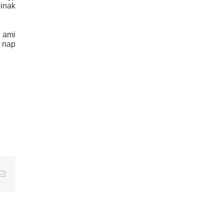
inak
, ami
t nap
erest
Email