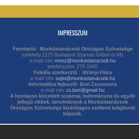
IMPRESSZUM
Fenntartó: Munkástanácsok Országos Szövetsége
székhely:1125 Budapest Szarvas Gábor út 9/b.
e-mail cím:
mosz@munkastanacsok.hu
telefonszám: 275-1445
Felelős szerkesztő : Idrányi Flóra
e-mail cím:
sajto@munkastanacsok.hu
Informatikai fejlesztő: Bori Zsuzsanna
e-mail cím:
zs.bori@gmail.hu
A honlapon közzétett szakmai, tudományos és egyéb
jellegű cikkek, tanulmányok a Munkástanácsok
Országos Szövetsége kizárólagos szellemi tulajdonát
képezik.