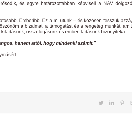
ősödik, és egyre határozottabban képviseli a NAV dolgozó
tosabb. Emberibb. Ez a mi utunk – és közösen tesszük azzá
 Köszönöm a bizalmat, a támogatást és a rengeteg munkát, ami
 kitartásunk, összefogásunk és emberi tartásunk bizonyítéka.
angos, hanem attól, hogy mindenki számít.”
gymásért
Twitter
LinkedIn
Pint