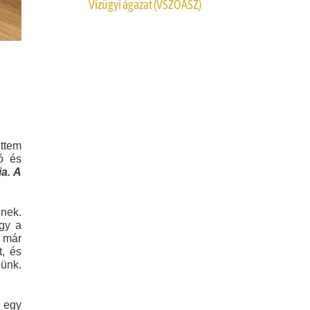
Vízügyi ágazat (VSZOÁSZ)
ettem
ó és
a. A
nnek.
ogy a
a már
t, és
dünk.
e egy