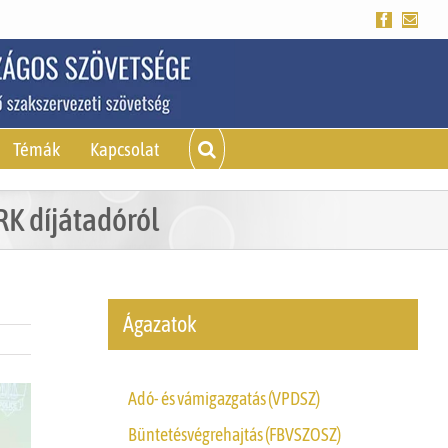
Facebook
Emai
Témák
Kapcsolat
RK díjátadóról
Ágazatok
Adó- és vámigazgatás (VPDSZ)
Büntetésvégrehajtás (FBVSZOSZ)