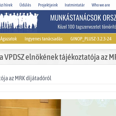
zi hírek
Üdülés
Projektjeink
Iratmintatár
Who we are
Ágazatok
Ingyenes tanácsadás
GINOP_PLUSZ-3.2.3-24
 a VPDSZ elnökének tájékoztatója az M
ója az MRK díjátadóról