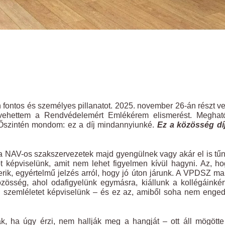
ontos és személyes pillanatot. 2025. november 26-án részt v
vehettem a Rendvédelemért Emlékérem elismerést. Meghat
. Őszintén mondom: ez a díj mindannyiunké.
Ez a közösség díj
 a NAV-os szakszervezetek majd gyengülnek vagy akár el is tű
 képviselünk, amit nem lehet figyelmen kívül hagyni. Az, h
rik, egyértelmű jelzés arról, hogy jó úton járunk. A VPDSZ m
össég, ahol odafigyelünk egymásra, kiállunk a kollégáinkér
ú szemléletet képviselünk – és ez az, amiből soha nem enge
k, ha úgy érzi, nem hallják meg a hangját – ott áll mögött