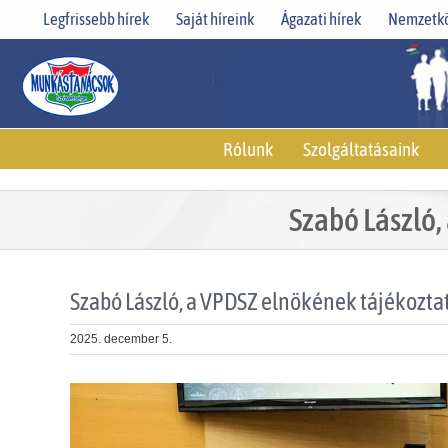
Skip
Legfrissebb hírek
Saját híreink
Ágazati hírek
Nemzetkö
to
content
Rólunk
Szolgáltatásaink
Szabó László,
Szabó László, a VPDSZ elnökének tájékoztat
2025. december 5.
View
Larger
Image