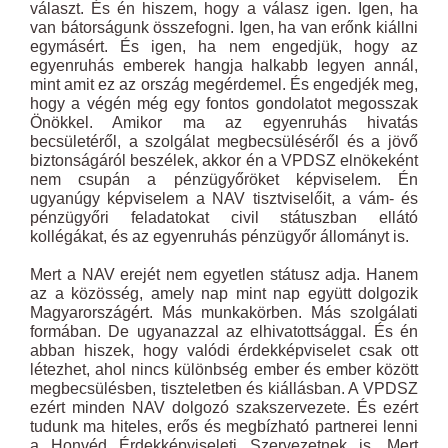
választ. És én hiszem, hogy a válasz igen. Igen, ha
van bátorságunk összefogni. Igen, ha van erőnk kiállni
egymásért. És igen, ha nem engedjük, hogy az
egyenruhás emberek hangja halkabb legyen annál,
mint amit ez az ország megérdemel. És engedjék meg,
hogy a végén még egy fontos gondolatot megosszak
Önökkel. Amikor ma az egyenruhás hivatás
becsületéről, a szolgálat megbecsüléséről és a jövő
biztonságáról beszélek, akkor én a VPDSZ elnökeként
nem csupán a pénzügyőröket képviselem. Én
ugyanúgy képviselem a NAV tisztviselőit, a vám- és
pénzügyőri feladatokat civil státuszban ellátó
kollégákat, és az egyenruhás pénzügyőr állományt is.
Mert a NAV erejét nem egyetlen státusz adja. Hanem
az a közösség, amely nap mint nap együtt dolgozik
Magyarországért. Más munkakörben. Más szolgálati
formában. De ugyanazzal az elhivatottsággal. És én
abban hiszek, hogy valódi érdekképviselet csak ott
létezhet, ahol nincs különbség ember és ember között
megbecsülésben, tiszteletben és kiállásban. A VPDSZ
ezért minden NAV dolgozó szakszervezete. És ezért
tudunk ma hiteles, erős és megbízható partnerei lenni
a Honvéd Érdekképviseleti Szervezetnek is. Mert