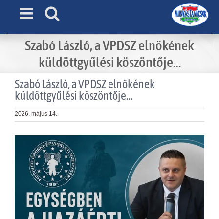
Skip
to
content
Szabó László, a VPDSZ elnökének
küldöttgyűlési köszöntője…
Szabó László, a VPDSZ elnökének
küldöttgyűlési köszöntője…
2026. május 14.
View
Larger
Image