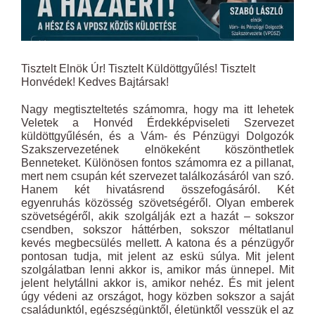
Tisztelt Elnök Úr! Tisztelt Küldöttgyűlés! Tisztelt
Honvédek! Kedves Bajtársak!
Nagy megtiszteltetés számomra, hogy ma itt lehetek
Veletek a Honvéd Érdekképviseleti Szervezet
küldöttgyűlésén, és a Vám- és Pénzügyi Dolgozók
Szakszervezetének elnökeként köszönthetlek
Benneteket. Különösen fontos számomra ez a pillanat,
mert nem csupán két szervezet találkozásáról van szó.
Hanem két hivatásrend összefogásáról. Két
egyenruhás közösség szövetségéről. Olyan emberek
szövetségéről, akik szolgálják ezt a hazát – sokszor
csendben, sokszor háttérben, sokszor méltatlanul
kevés megbecsülés mellett. A katona és a pénzügyőr
pontosan tudja, mit jelent az eskü súlya. Mit jelent
szolgálatban lenni akkor is, amikor más ünnepel. Mit
jelent helytállni akkor is, amikor nehéz. És mit jelent
úgy védeni az országot, hogy közben sokszor a saját
családunktól, egészségünktől, életünktől vesszük el az