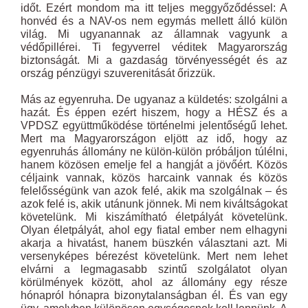
időt. Ezért mondom ma itt teljes meggyőződéssel: A
honvéd és a NAV-os nem egymás mellett álló külön
világ. Mi ugyanannak az államnak vagyunk a
védőpillérei. Ti fegyverrel véditek Magyarország
biztonságát. Mi a gazdaság törvényességét és az
ország pénzügyi szuverenitását őrizzük.
Más az egyenruha. De ugyanaz a küldetés: szolgálni a
hazát. És éppen ezért hiszem, hogy a HÉSZ és a
VPDSZ együttműködése történelmi jelentőségű lehet.
Mert ma Magyarországon eljött az idő, hogy az
egyenruhás állomány ne külön-külön próbáljon túlélni,
hanem közösen emelje fel a hangját a jövőért. Közös
céljaink vannak, közös harcaink vannak és közös
felelősségünk van azok felé, akik ma szolgálnak – és
azok felé is, akik utánunk jönnek. Mi nem kiváltságokat
követelünk. Mi kiszámítható életpályát követelünk.
Olyan életpályát, ahol egy fiatal ember nem elhagyni
akarja a hivatást, hanem büszkén választani azt. Mi
versenyképes bérezést követelünk. Mert nem lehet
elvárni a legmagasabb szintű szolgálatot olyan
körülmények között, ahol az állomány egy része
hónapról hónapra bizonytalanságban él. És van egy