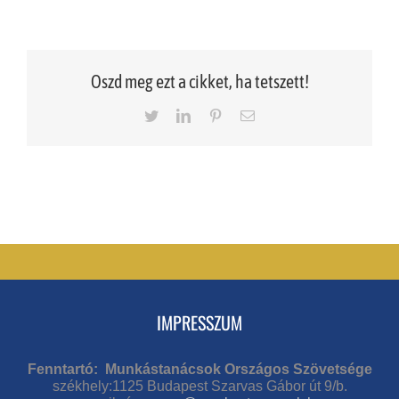
Oszd meg ezt a cikket, ha tetszett!
Twitter
LinkedIn
Pinterest
Email
IMPRESSZUM
Fenntartó: Munkástanácsok Országos Szövetsége
székhely:1125 Budapest Szarvas Gábor út 9/b.