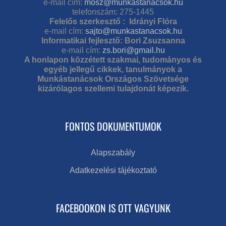
e-mail cím:
mosz@munkastanacsok.hu
telefonszám: 275-1445
Felelős szerkesztő : Idrányi Flóra
e-mail cím:
sajto@munkastanacsok.hu
Informatikai fejlesztő: Bori Zsuzsanna
e-mail cím:
zs.bori@gmail.hu
A honlapon közzétett szakmai, tudományos és
egyéb jellegű cikkek, tanulmányok a
Munkástanácsok Országos Szövetsége
kizárólagos szellemi tulajdonát képezik.
FONTOS DOKUMENTUMOK
Alapszabály
Adatkezelési tájékoztató
FACEBOOKON IS OTT VAGYUNK