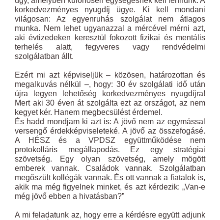
ügy, amelyben különösen egységesnek kell lennünk. A
korkedvezményes nyugdíj ügye. Ki kell mondani
világosan: Az egyenruhás szolgálat nem átlagos
munka. Nem lehet ugyanazzal a mércével mérni azt,
aki évtizedeken keresztül fokozott fizikai és mentális
terhelés alatt, fegyveres vagy rendvédelmi
szolgálatban állt.
Ezért mi azt képviseljük – közösen, határozottan és
megalkuvás nélkül –, hogy: 30 év szolgálati idő után
újra legyen lehetőség korkedvezményes nyugdíjra!
Mert aki 30 éven át szolgálta ezt az országot, az nem
kegyet kér. Hanem megbecsülést érdemel.
És hadd mondjam ki azt is: A jövő nem az egymással
versengő érdekképviseleteké. A jövő az összefogásé.
A HÉSZ és a VPDSZ együttműködése nem
protokolláris megállapodás. Ez egy stratégiai
szövetség. Egy olyan szövetség, amely mögött
emberek vannak. Családok vannak. Szolgálatban
megőszült kollégák vannak. És ott vannak a fiatalok is,
akik ma még figyelnek minket, és azt kérdezik: „Van-e
még jövő ebben a hivatásban?”
A mi feladatunk az, hogy erre a kérdésre együtt adjunk