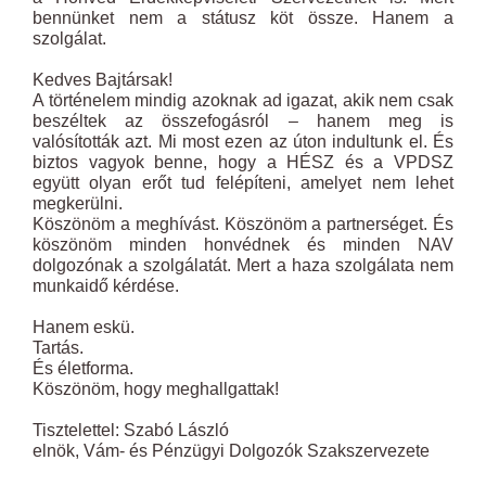
bennünket nem a státusz köt össze. Hanem a
szolgálat.
Kedves Bajtársak!
A történelem mindig azoknak ad igazat, akik nem csak
beszéltek az összefogásról – hanem meg is
valósították azt. Mi most ezen az úton indultunk el. És
biztos vagyok benne, hogy a HÉSZ és a VPDSZ
együtt olyan erőt tud felépíteni, amelyet nem lehet
megkerülni.
Köszönöm a meghívást. Köszönöm a partnerséget. És
köszönöm minden honvédnek és minden NAV
dolgozónak a szolgálatát. Mert a haza szolgálata nem
munkaidő kérdése.
Hanem eskü.
Tartás.
És életforma.
Köszönöm, hogy meghallgattak!
Tisztelettel: Szabó László
elnök, Vám- és Pénzügyi Dolgozók Szakszervezete