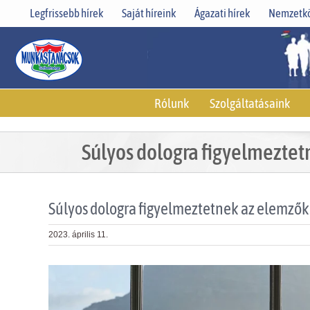
Skip
Legfrissebb hírek
Saját híreink
Ágazati hírek
Nemzetkö
to
content
Rólunk
Szolgáltatásaink
Súlyos dologra figyelmeztet
Súlyos dologra figyelmeztetnek az elemzők:
2023. április 11.
View
Larger
Image