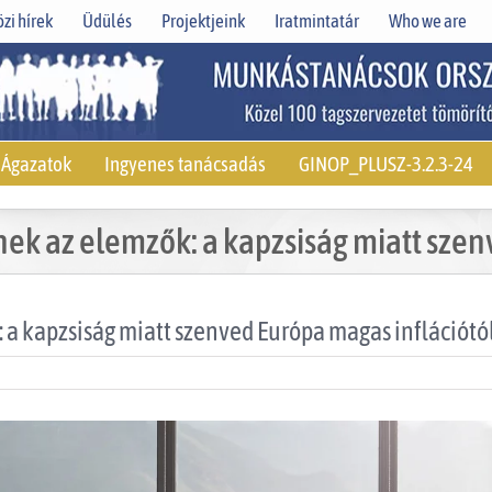
zi hírek
Üdülés
Projektjeink
Iratmintatár
Who we are
Ágazatok
Ingyenes tanácsadás
GINOP_PLUSZ-3.2.3-24
nek az elemzők: a kapzsiság miatt szen
 a kapzsiság miatt szenved Európa magas inflációtó