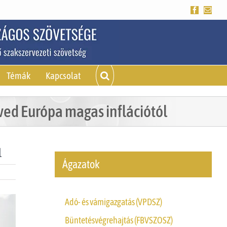
Facebook
Emai
Témák
Kapcsolat
ved Európa magas inflációtól
l
Ágazatok
Adó- és vámigazgatás (VPDSZ)
Büntetésvégrehajtás (FBVSZOSZ)