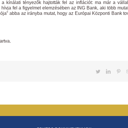
ínálati tényezők hajtották fel az inflációt: ma már a válla
 hívja fel a figyelmet elemzésében az ING Bank, aki több mutat
ciója” abba az irányba mutat, hogy az Európai Központi Bank t
artva.
Twitter
LinkedIn
Pint