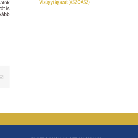
Vízügyi ágazat (VSZOÁSZ)
latok
ót is
ovább
erest
Email