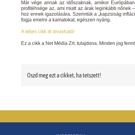
Már vége annak az időszaknak, amikor Európában a k
profitéhsége az, ami miatt az árak leginkább nőnek –
hoz ennek igazolására. Szerintük a „kapzsiság inflá
fogja emelni a kamatokat, egészen nyárig.
A teljes cikk itt olvasható!
Ez a cikk a Net Média Zrt. tulajdona. Minden jog fennt
Oszd meg ezt a cikket, ha tetszett!