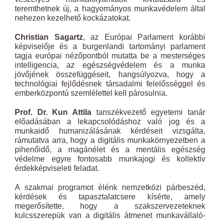
teremthetnek új, a hagyományos munkavédelem által
nehezen kezelhető kockázatokat.
Christian Sagartz
, az Európai Parlament korábbi
képviselője és a burgenlandi tartományi parlament
tagja európai nézőpontból mutatta be a mesterséges
intelligencia, az egészségvédelem és a munka
jövőjének összefüggéseit, hangsúlyozva, hogy a
technológiai fejlődésnek társadalmi felelősséggel és
emberközpontú szemlélettel kell párosulnia.
Prof. Dr. Kun Attila
tanszékvezető egyetemi tanár
előadásában a lekapcsolódáshoz való jog és a
munkaidő humanizálásának kérdéseit vizsgálta,
rámutatva arra, hogy a digitális munkakörnyezetben a
pihenőidő, a magánélet és a mentális egészség
védelme egyre fontosabb munkajogi és kollektív
érdekképviseleti feladat.
A szakmai programot élénk nemzetközi párbeszéd,
kérdések és tapasztalatcsere kísérte, amely
megerősítette, hogy a szakszervezeteknek
kulcsszerepük van a digitális átmenet munkavállaló-