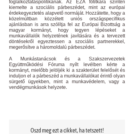
foglalkoztatáspolitikának. Az EZA főtitkára szintén
kiemelte a szociális párbeszédet, mint az európai
érdekegyeztetés alapvető normáját. Hozzátette, hogy a
közelmúltban közzétett uniós országspecifikus
ajánlásban is arra szólítja fel az Európai Bizottság a
magyar kormányt, hogy tegyen lépéseket a
munkavállalók helyzetének javítására és a tervezett
döntésekről egyeztessen a szociális partnerekkel,
megerősítve a háromoldalú párbeszédet.
A Munkástanácsok és a Szakszervezetek
Együttműködési Fóruma nyílt levélben kérte a
kormányt, mielőbb jelöljék ki a szakterület felelősét és
induljon el a párbeszéd a munkavállalókat érintő olyan
sürgető ügyekben, mint a munkavédelem, vagy a
vendégmunkások helyzete.
Oszd meg ezt a cikket, ha tetszett!