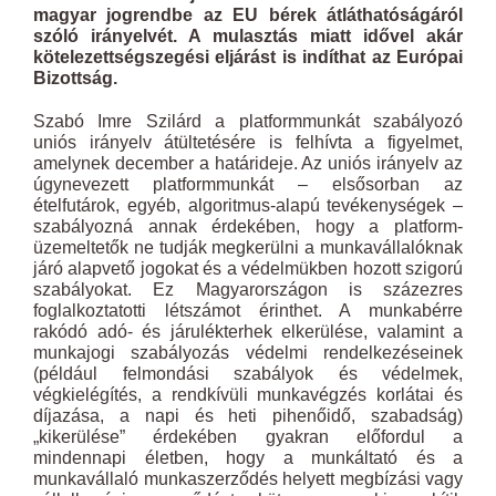
magyar jogrendbe az EU bérek átláthatóságáról
szóló irányelvét. A mulasztás miatt idővel akár
kötelezettségszegési eljárást is indíthat az Európai
Bizottság.
Szabó Imre Szilárd a platformmunkát szabályozó
uniós irányelv átültetésére is felhívta a figyelmet,
amelynek december a határideje. Az uniós irányelv az
úgynevezett platformmunkát – elsősorban az
ételfutárok, egyéb, algoritmus-alapú tevékenységek –
szabályozná annak érdekében, hogy a platform-
üzemeltetők ne tudják megkerülni a munkavállalóknak
járó alapvető jogokat és a védelmükben hozott szigorú
szabályokat. Ez Magyarországon is százezres
foglalkoztatotti létszámot érinthet. A munkabérre
rakódó adó- és járulékterhek elkerülése, valamint a
munkajogi szabályozás védelmi rendelkezéseinek
(például felmondási szabályok és védelmek,
végkielégítés, a rendkívüli munkavégzés korlátai és
díjazása, a napi és heti pihenőidő, szabadság)
„kikerülése” érdekében gyakran előfordul a
mindennapi életben, hogy a munkáltató és a
munkavállaló munkaszerződés helyett megbízási vagy