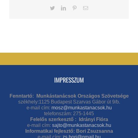
Twitter
LinkedIn
Pinterest
Email
IMPRESSZUM
Fenntartó: Munkástanácsok Országos Szövetsége
székhely:1125 Budapest Szarvas Gábor út 9/b.
e-mail cím:
mosz@munkastanacsok.hu
telefonszám: 275-1445
Felelős szerkesztő : Idrányi Flóra
e-mail cím:
sajto@munkastanacsok.hu
Informatikai fejlesztő: Bori Zsuzsanna
e-mail cím:
zs.bori@gmail.hu