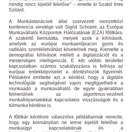
mindig nincs kijelölt felelőse”
– emelte ki Szabó Imre
Szilárd.
A Munkástanácsok által szervezett nemzetközi
konferencia vendége volt Sigrid Schraml, az Európai
Munkavállalói Központok Hálózatának (EZA) főtitkára.
A szakértő bemutatta, melyek azok a kihívások,
amelyek az európai munkaerőpiacon gyors és
radikális szemléletváltást követelnek meg. Kiemelte a
demográfiai kihívások mellett a digitalizációt és a
mesterséges intelligenciát. E két utóbbi területtel
kapcsolatban számos szabályozásra is felhívja az
európai érdekképviselet a döntéshozók figyelmét.
Példaként említette azt a kérdést, hogy a digitális
technológiák segítségével vajon megfigyelheti-e a
munkaadó a munkavállalót, de egyre gyakrabban
felmerülnek az algoritmus-vezérelt
munkafolyamatokkal kapcsolatos visszásságok és a
túlmunka kérdése is.
A főtitkár kérdésre válaszolva példátlannak nevezte,
hogy egy kormányban ne lenne kijelölt felelőse a
munkaügyi kapcsolatoknak és a