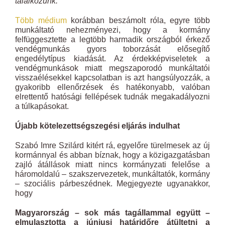
találkozunk.”
Több médium
korábban beszámolt róla, egyre több
munkáltató nehezményezi, hogy a kormány
felfüggesztette a legtöbb harmadik országból érkező
vendégmunkás gyors toborzását elősegítő
engedélytípus kiadását. Az érdekképviseletek a
vendégmunkások miatt megszaporodó munkáltatói
visszaélésekkel kapcsolatban is azt hangsúlyozzák, a
gyakoribb ellenőrzések és hatékonyabb, valóban
elrettentő hatósági fellépések tudnák megakadályozni
a túlkapásokat.
Újabb kötelezettségszegési eljárás indulhat
Szabó Imre Szilárd kitért rá, egyelőre türelmesek az új
kormánnyal és abban bíznak, hogy a közigazgatásban
zajló átállások miatt nincs kormányzati felelőse a
háromoldalú – szakszervezetek, munkáltatók, kormány
– szociális párbeszédnek. Megjegyezte ugyanakkor,
hogy
Magyarország – sok más tagállammal együtt –
elmulasztotta a júniusi határidőre átültetni a