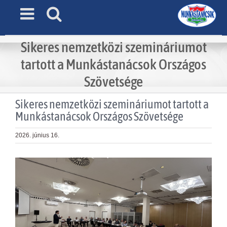
Skip
to
content
Sikeres nemzetközi szemináriumot
tartott a Munkástanácsok Országos
Szövetsége
Sikeres nemzetközi szemináriumot tartott a
Munkástanácsok Országos Szövetsége
2026. június 16.
View
Larger
Image