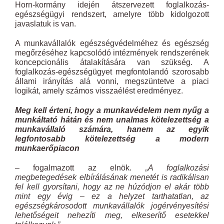
Horn-kormány idején átszervezett foglalkozás-
egészségügyi rendszert, amelyre több kidolgozott
javaslatuk is van.
A munkavállalók egészségvédelméhez és egészség
megőrzéséhez kapcsolódó intézmények rendszerének
koncepcionális átalakítására van szükség. A
foglalkozás-egészségügyet megfontolandó szorosabb
állami irányítás alá vonni, megszüntetve a piaci
logikát, amely számos visszaélést eredményez.
Meg kell érteni, hogy a munkavédelem nem nyűg a
munkáltató hátán és nem unalmas kötelezettség a
munkavállaló számára, hanem az egyik
legfontosabb kötelezettség a modern
munkaerőpiacon
– fogalmazott az elnök.
„A foglalkozási
megbetegedések elbírálásának menetét is radikálisan
fel kell gyorsítani, hogy az ne húzódjon el akár több
mint egy évig – ez a helyzet tarthatatlan, az
egészségkárosodott munkavállalók jogérvényesítési
lehetőségeit nehezíti meg, elkeserítő esetekkel