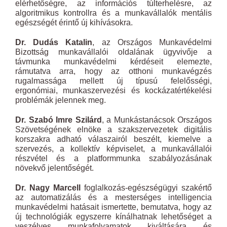
elérhetőségre, az információs túlterhelésre, az
algoritmikus kontrollra és a munkavállalók mentális
egészségét érintő új kihívásokra.
Dr. Dudás Katalin
, az Országos Munkavédelmi
Bizottság munkavállalói oldalának ügyvivője a
távmunka munkavédelmi kérdéseit elemezte,
rámutatva arra, hogy az otthoni munkavégzés
rugalmassága mellett új típusú felelősségi,
ergonómiai, munkaszervezési és kockázatértékelési
problémák jelennek meg.
Dr. Szabó Imre Szilárd
, a Munkástanácsok Országos
Szövetségének elnöke a szakszervezetek digitális
korszakra adható válaszairól beszélt, kiemelve a
szervezés, a kollektív képviselet, a munkavállalói
részvétel és a platformmunka szabályozásának
növekvő jelentőségét.
Dr. Nagy Marcell
foglalkozás-egészségügyi szakértő
az automatizálás és a mesterséges intelligencia
munkavédelmi hatásait ismertette, bemutatva, hogy az
új technológiák egyszerre kínálhatnak lehetőséget a
veszélyes munkafolyamatok kiváltására és