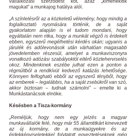
vállalkozási szerződést köt, azaz „kimenekítik
magukat” a munkajog hatálya alól.
„A színlelésről az a közkeletű vélemény, hogy mindig a
foglalkoztató nyomására történik, de a saját
gyakorlatom alapján is el tudom mondani, hogy
egyáltalán nem ritka, hogy a munkát végző is érdekelt
ebben, egyszerű megélhetési kérdés okán; ugyanis a
járulék és adólevonások után várhatóan magasabb
jövedelemben részesül, amelyet a munkaviszonyra
vonatkozó adózási szabályoktól eltérő közteherviselés
okoz. Mindenkinek eszébe juthat ezen a ponton a
régmúltból a rendkívül kedvező katázás lehetősége.
Könnyen felfogható ebből az egyszerű tényből, hogy
az emberek – legalábbis, ha a saját zsebükről van szó,
akkor biztosan – tudnak számolni”
– emelte ki a
Munkástanácsok elnöke.
Késésben a Tisza-kormány
„Reméljük, hogy nem egy jelzés a magyar
munkavállalók felé, hogy már 55 államtitkárt kinevezett
az új kormány, de a munkaügyekre és az
érdekképviseletekkel folytatott egyeztetéseknek még