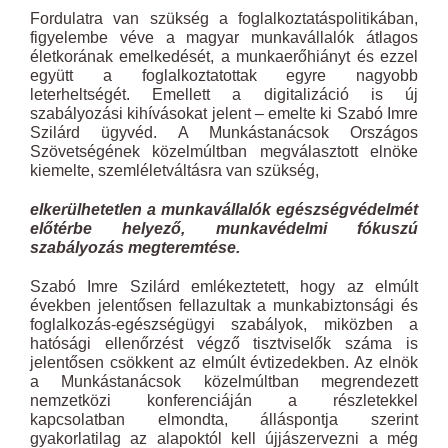
Fordulatra van szükség a foglalkoztatáspolitikában,
figyelembe véve a magyar munkavállalók átlagos
életkorának emelkedését, a munkaerőhiányt és ezzel
együtt a foglalkoztatottak egyre nagyobb
leterheltségét. Emellett a digitalizáció is új
szabályozási kihívásokat jelent – emelte ki Szabó Imre
Szilárd ügyvéd. A Munkástanácsok Országos
Szövetségének közelmúltban megválasztott elnöke
kiemelte, szemléletváltásra van szükség,
elkerülhetetlen a munkavállalók egészségvédelmét
előtérbe helyező, munkavédelmi fókuszú
szabályozás megteremtése.
Szabó Imre Szilárd emlékeztetett, hogy az elmúlt
években jelentősen fellazultak a munkabiztonsági és
foglalkozás-egészségügyi szabályok, miközben a
hatósági ellenőrzést végző tisztviselők száma is
jelentősen csökkent az elmúlt évtizedekben. Az elnök
a Munkástanácsok közelmúltban megrendezett
nemzetközi konferenciáján a részletekkel
kapcsolatban elmondta, álláspontja szerint
gyakorlatilag az alapoktól kell újjászervezni a még