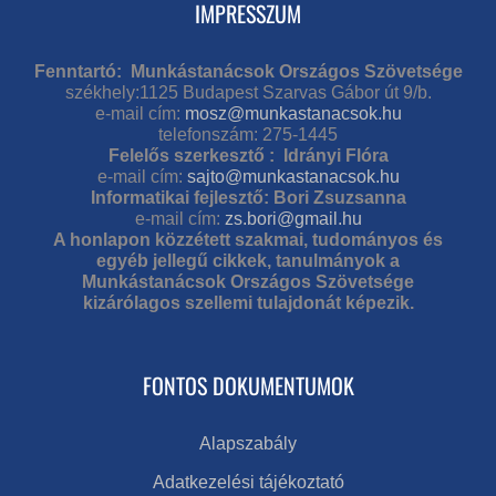
IMPRESSZUM
Fenntartó: Munkástanácsok Országos Szövetsége
székhely:1125 Budapest Szarvas Gábor út 9/b.
e-mail cím:
mosz@munkastanacsok.hu
telefonszám: 275-1445
Felelős szerkesztő : Idrányi Flóra
e-mail cím:
sajto@munkastanacsok.hu
Informatikai fejlesztő: Bori Zsuzsanna
e-mail cím:
zs.bori@gmail.hu
A honlapon közzétett szakmai, tudományos és
egyéb jellegű cikkek, tanulmányok a
Munkástanácsok Országos Szövetsége
kizárólagos szellemi tulajdonát képezik.
FONTOS DOKUMENTUMOK
Alapszabály
Adatkezelési tájékoztató