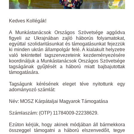
Kedves Kollégák!
A Munkástanácsok Országos Szövetsége aggódva
figyeli az Ukrajnában zajló háborús folyamatokat,
egyúttal szolidaritásunkat és támogatásunkat fejezzük
ki minden ukrán állampolgár felé. A kialakult helyzetre
való tekintettel tagszervezeteink kezdeményezésére
koordináljuk a Munkástanácsok Országos Szövetsége
tagságának gyűjtését a háború miatt bajbajutottak
támogatására.
Tagságunk kérésének eleget téve nyitottunk egy
adományozó számlát:
Név: MOSZ Kárpátaljai Magyarok Támogatása
Számlaszám: (OTP) 11784009-22238629.
Ezúton kérjük, hogy akinek módjában áll bármekkora
összeggel támogatni a háború elszenvedőit, tegye