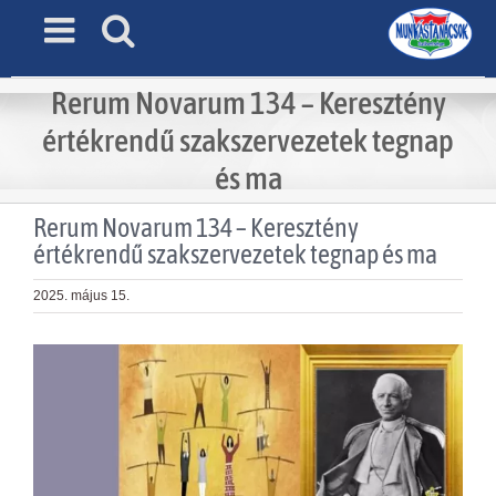
Skip
to
content
Rerum Novarum 134 – Keresztény
értékrendű szakszervezetek tegnap
és ma
Rerum Novarum 134 – Keresztény
értékrendű szakszervezetek tegnap és ma
2025. május 15.
View
Larger
Image