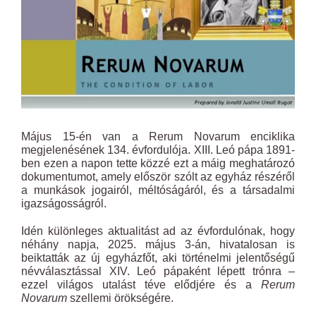
Május 15-én van a Rerum Novarum enciklika
megjelenésének 134. évfordulója. XIII. Leó pápa 1891-
ben ezen a napon tette közzé ezt a máig meghatározó
dokumentumot, amely először szólt az egyház részéről
a munkások jogairól, méltóságáról, és a társadalmi
igazságosságról.
Idén különleges aktualitást ad az évfordulónak, hogy
néhány napja, 2025. május 3-án, hivatalosan is
beiktatták az új egyházfőt, aki történelmi jelentőségű
névválasztással XIV. Leó pápaként lépett trónra –
ezzel világos utalást téve elődjére és a
Rerum
Novarum
szellemi örökségére.