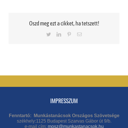
Oszd meg ezt a cikket, ha tetszett!
Twitter
LinkedIn
Pinterest
Email
IMPRESSZUM
Fenntartó: Munkástanácsok Országos Szövetsége
székhely:1125 Budapest Szarvas Gábor út 9/b.
e-mail cím:
mosz@munkastanacsok.hu