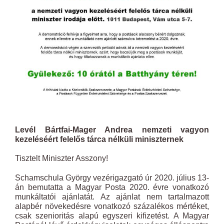
Levél Bártfai-Mager Andrea nemzeti vagyon
kezeléséért felelős tárca nélküli miniszternek
Tisztelt Miniszter Asszony!
Schamschula György vezérigazgató úr 2020. július 13-
án bemutatta a Magyar Posta 2020. évre vonatkozó
munkáltatói ajánlatát. Az ajánlat nem tartalmazott
alapbér növekedésre vonatkozó százalékos mértéket,
csak szenioritás alapú egyszeri kifizetést. A Magyar