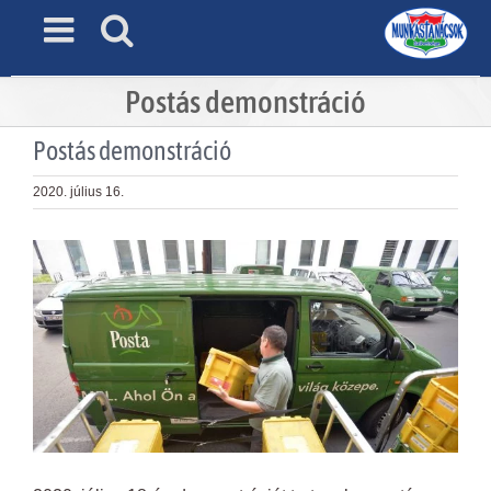
Skip
to
content
Postás demonstráció
Postás demonstráció
2020. július 16.
View
Larger
Image