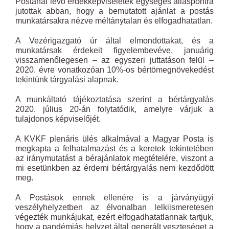
Postánál lévő érdekképviseletek egységes álláspontra
jutottak abban, hogy a bemutatott ajánlat a postás
munkatársakra nézve méltánytalan és elfogadhatatlan.
A Vezérigazgató úr által elmondottakat, és a
munkatársak érdekeit figyelembevéve, januárig
visszamenőlegesen – az egyszeri juttatáson felül –
2020. évre vonatkozóan 10%-os bértömegnövekedést
tekintünk tárgyalási alapnak.
A munkáltató tájékoztatása szerint a bértárgyalás
2020. július 20-án folytatódik, amelyre várjuk a
tulajdonos képviselőjét.
A KVKF plenáris ülés alkalmával a Magyar Posta is
megkapta a felhatalmazást és a keretek tekintetében
az iránymutatást a bérajánlatok megtételére, viszont a
mi esetünkben az érdemi bértárgyalás nem kezdődött
meg.
A Postások ennek ellenére is a járványügyi
veszélyhelyzetben az élvonalban lelkiismeretesen
végezték munkájukat, ezért elfogadhatatlannak tartjuk,
hogy a pandémiás helyzet által generált veszteséget a