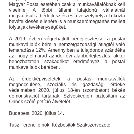
Magyar Posta esetében csak a munkavállalóknak kell
viselnie. A többi állami tulajdonú vállalatnál
megvalósult a bérfejlesztés és a veszélyhelyzet okozta
bevételkiesés ellenére is a munkaerőmegtartás mellett
folytatják tevékenységüket.
A 2019. évben végrehajtott bérfejlesztéssel a postai
munkavállalók bére a nemzetgazdasági átlagtól való
lemaradása 12%. Amennyiben a tulajdonos szándéka
az, hogy elmarad az idei évi alapbérfejlesztés, akkor
behozhatatlan szakadékot eredményez a postai
munkavállalók bérében.
Az érdekképviseletek a postás munkavállók
megbecsülése, szociális és gazdasági érdeke
védelmében 2020. július 18-án (szombaton) békés
demonstrációt tartanak. Szíveskedjen biztosítani az
Önnek szóló petíció átvételét.
Budapest, 2020. július 14.
Tusz Ferenc, elnök, Kézbesítők Szakszervezete,