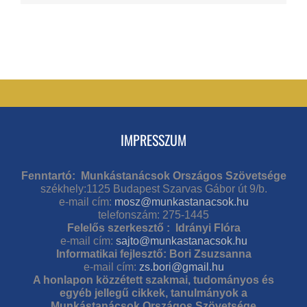
IMPRESSZUM
Fenntartó: Munkástanácsok Országos Szövetsége
székhely:1125 Budapest Szarvas Gábor út 9/b.
e-mail cím:
mosz@munkastanacsok.hu
telefonszám: 275-1445
Felelős szerkesztő : Idrányi Flóra
e-mail cím:
sajto@munkastanacsok.hu
Informatikai fejlesztő: Bori Zsuzsanna
e-mail cím:
zs.bori@gmail.hu
A honlapon közzétett szakmai, tudományos és
egyéb jellegű cikkek, tanulmányok a
Munkástanácsok Országos Szövetsége