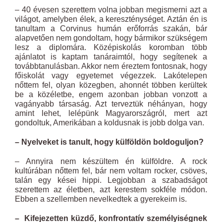
– 40 évesen szerettem volna jobban megismerni azt a
világot, amelyben élek, a kereszténységet. Aztán én is
tanultam a Corvinus humán erőforrás szakán, bár
alapvetően nem gondoltam, hogy bármikor szükségem
lesz a diplomára. Középiskolás koromban több
ajánlatot is kaptam tanáraimtól, hogy segítenek a
továbbtanulásban. Akkor nem éreztem fontosnak, hogy
főiskolát vagy egyetemet végezzek. Lakótelepen
nőttem fel, olyan közegben, ahonnét többen kerültek
be a közéletbe, engem azonban jobban vonzott a
vagányabb társaság. Azt terveztük néhányan, hogy
amint lehet, lelépünk Magyarországról, mert azt
gondoltuk, Amerikában a koldusnak is jobb dolga van.
– Nyelveket is tanult, hogy külföldön boldoguljon?
– Annyira nem készültem én külföldre. A rock
kultúrában nőttem fel, bár nem voltam rocker, csöves,
talán egy kései hippi. Legjobban a szabadságot
szerettem az életben, azt kerestem sokféle módon.
Ebben a szellemben nevelkedtek a gyerekeim is.
– Kifejezetten küzdő, konfrontatív személyiségnek