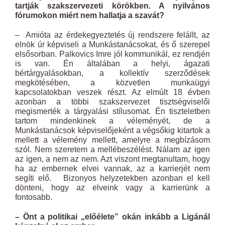
tartják szakszervezeti körökben. A nyilvános
fórumokon miért nem hallatja a szavát?
– Amióta az érdekegyeztetés új rendszere felállt, az
elnök úr képviseli a Munkástanácsokat, és ő szerepel
elsősorban. Palkovics Imre jól kommunikál, ez rendjén
is van. Én általában a helyi, ágazati
bértárgyalásokban, a kollektív szerződések
megkötésében, a közvetlen munkaügyi
kapcsolatokban veszek részt. Az elmúlt 18 évben
azonban a többi szakszervezet tisztségviselői
megismerték a tárgyalási stílusomat. Én tiszteletben
tartom mindenkinek a véleményét, de a
Munkástanácsok képviselőjeként a végsőkig kitartok a
mellett a vélemény mellett, amelyre a megbízásom
szól. Nem szeretem a mellébeszélést. Nálam az igen
az igen, a nem az nem. Azt viszont megtanultam, hogy
ha az embernek elvei vannak, az a karrierjét nem
segíti elő. Bizonyos helyzetekben azonban el kell
dönteni, hogy az elveink vagy a karrierünk a
fontosabb.
– Önt a politikai „előélete” okán inkább a Ligánál