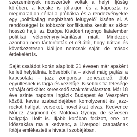
szerzemények népszerűek voltak a helyi ifjúság
körében, a kecske is jóllakjon és a káposzta is
megmaradjon céllal a próbákra és a rendezvényekre
egy „politikailag megbízható felügyelő” kísérte el. A
rendőrséggel is többször konfliktusba került az akkor
hosszú hajú, az Európa Kiadóért rajongó fiatalember
politikai véleménynyilvánításai miatt. Mindezek
azonban nem tántorították el céljától, hogy bátran és
következetesen kiálljon nemcsak saját, de mások
érdekeiért is.
Saját családot korán alapított: 21 évesen már apaként
kellett helytállnia. Idősebbik fia – akivel máig pajtási a
kapcsolata – jazz zongorista, zeneszerző, több
együttesnek is tagja és vezetője. Kisebbik fia felesége
vénáját örökölte: kereskedő szakmát választott. Már 18
éve szinte naponta ingázik Budapest és Veszprém
között, kevés szabadidejében komolyzenét és jazz-
rockot hallgat, verseket, novellákat olvas. Kedvence
Móricz Zsigmond és Moldova György, de szívesen
hallgatja Hofit is. Ifjabb korában focizott, erre az
időszakára ma a kedvenc, a Liverpool csapatának
fotója emlékezteti a hivatali szobájában.