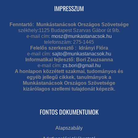
IMPRESSZUM
Fenntartó: Munkástanácsok Országos Szövetsége
székhely:1125 Budapest Szarvas Gábor út 9/b.
e-mail cím:
mosz@munkastanacsok.hu
telefonszám: 275-1445
Felelős szerkesztő : Idrányi Flóra
e-mail cím:
sajto@munkastanacsok.hu
Informatikai fejlesztő: Bori Zsuzsanna
e-mail cím:
zs.bori@gmail.hu
A honlapon közzétett szakmai, tudományos és
egyéb jellegű cikkek, tanulmányok a
Munkástanácsok Országos Szövetsége
kizárólagos szellemi tulajdonát képezik.
FONTOS DOKUMENTUMOK
Alapszabály