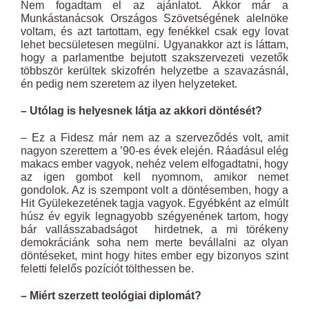
Nem fogadtam el az ajánlatot. Akkor már a
Munkástanácsok Országos Szövetségének alelnöke
voltam, és azt tartottam, egy fenékkel csak egy lovat
lehet becsületesen megülni. Ugyanakkor azt is láttam,
hogy a parlamentbe bejutott szakszervezeti vezetők
többször kerültek skizofrén helyzetbe a szavazásnál,
én pedig nem szeretem az ilyen helyzeteket.
– Utólag is helyesnek látja az akkori döntését?
– Ez a Fidesz már nem az a szerveződés volt, amit
nagyon szerettem a ’90-es évek elején. Ráadásul elég
makacs ember vagyok, nehéz velem elfogadtatni, hogy
az igen gombot kell nyomnom, amikor nemet
gondolok. Az is szempont volt a döntésemben, hogy a
Hit Gyülekezetének tagja vagyok. Egyébként az elmúlt
húsz év egyik legnagyobb szégyenének tartom, hogy
bár vallásszabadságot hirdetnek, a mi törékeny
demokráciánk soha nem merte bevállalni az olyan
döntéseket, mint hogy hites ember egy bizonyos szint
feletti felelős pozíciót tölthessen be.
– Miért szerzett teológiai diplomát?