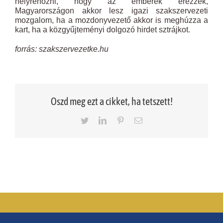
helyrehozni, hogy az emberek érezzék,
Magyarországon akkor lesz igazi szakszervezeti
mozgalom, ha a mozdonyvezető akkor is meghúzza a
kart, ha a közgyűjteményi dolgozó hirdet sztrájkot.
forrás: szakszervezetke.hu
Oszd meg ezt a cikket, ha tetszett!
Twitter
LinkedIn
Pinterest
Email