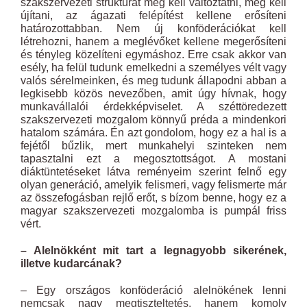
szakszervezeti struktúrát meg kell változtatni, meg kell
újítani, az ágazati felépítést kellene erősíteni
határozottabban. Nem új konföderációkat kell
létrehozni, hanem a meglévőket kellene megerősíteni
és tényleg közelíteni egymáshoz. Erre csak akkor van
esély, ha felül tudunk emelkedni a személyes vélt vagy
valós sérelmeinken, és meg tudunk állapodni abban a
legkisebb közös nevezőben, amit úgy hívnak, hogy
munkavállalói érdekképviselet. A széttöredezett
szakszervezeti mozgalom könnyű préda a mindenkori
hatalom számára. Én azt gondolom, hogy ez a hal is a
fejétől bűzlik, mert munkahelyi szinteken nem
tapasztalni ezt a megosztottságot. A mostani
diáktüntetéseket látva reményeim szerint felnő egy
olyan generáció, amelyik felismeri, vagy felismerte már
az összefogásban rejlő erőt, s bízom benne, hogy ez a
magyar szakszervezeti mozgalomba is pumpál friss
vért.
– Alelnökként mit tart a legnagyobb sikerének,
illetve kudarcának?
– Egy országos konföderáció alelnökének lenni
nemcsak nagy megtiszteltetés, hanem komoly