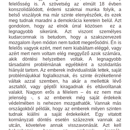
felelősség is. A szövetség az elmúlt 18 évben
konszolidálódott, érdemi szakmai munka folyik, a
belső viszályok ma már szinte elenyészőek, és ezek
meg tudnak maradni a demokrácia keretein belül. Azt
gondolom, hogy az elnök úrral közösen ez a
legnagyobb sikerünk. Azt viszont személyes
kudarcomnak is betudom, hogy a szakszervezeti
mozgalom ilyen módon nem tudott megerősödni. Én is
felelős vagyok ezért, mert nem kiabáltam eléggé, vagy
azért mert nem voltam elég meggyőző azok számára,
akik döntési helyzetben voltak. A legnagyobb
társadalmi problémának egyébként a szolidaritás
hiányát tartom. Az emberek individualisták lettek, saját
problémájukkal foglalkoznak, és szinte érzéketlenné
váltak azzal szemben, ha akár a mellettük lévő
asztaltól, vagy géptől kiragadnak és eltávolítanak
valakit. Nagyon erős a félelem – és ez nem mai
jelenség -, s az emberek még saját érdekeik
védelmében is nehezen mozgathatók. Vannak más
országokból példák, hogy az emberek milyen szinten
tudnak kiállni a saját érdekeikért. Egy vitatott
kormányzati döntés esetén százezrek vannak az
utcán, követelve annak visszavonását. Azt kell