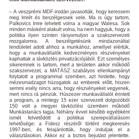
– A veszprémi MDF-irodán javasolták, hogy keressem
meg Imrét és beszélgessek vele. Ma is úgy tartom,
Palkovics Imre lehetett volna a magyar Walesa. Sok
minden másként alakult volna, ha nem hagyjuk, hogy a
politika ilyen szinten rányomuljon a szakszervezeti
mozgalomra. A beszélgetésünk mindazonáltal
lendületet adott ahhoz a munkához, amellyel elértük,
hogy a munkavállalók kedvezményes részvényeket
kaphattak a távközlés privatizációjából. Ezt személyes
sikeremnek is tartom, mert a területen akkor működő
szakszervezet, a MATÁSZ szabályos ellenkampányt
folytatott a programmal szemben, azt hirdette, hogy
mézesmadzagot húzogatok az emberek előtt, hiszen
semmi esély nincs arra, hogy részvényeket vegyenek,
mert nincs rá pénzük. Húszezer munkavállalót érintett
a program, a mintegy 15 ezer szervezett dolgozóból
150 volt a megyei távközlési üzemben működő
Munkástanács tagja. Néhány évvel később egyébként
ismét felvetődött a politikai szerepvállalásom
lehetősége: a Fidesz részéről történt megkeresés
1997-ben, és felajánlották, hogy induljak el a
választásokon. Akkor ez a biztos bejutást jelentette.