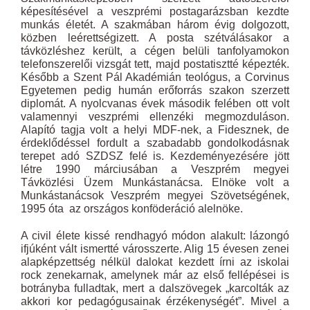
képesítésével a veszprémi postagarázsban kezdte
munkás életét. A szakmában három évig dolgozott,
közben leérettségizett. A posta szétválásakor a
távközléshez került, a cégen belüli tanfolyamokon
telefonszerelői vizsgát tett, majd postatisztté képezték.
Később a Szent Pál Akadémián teológus, a Corvinus
Egyetemen pedig humán erőforrás szakon szerzett
diplomát. A nyolcvanas évek második felében ott volt
valamennyi veszprémi ellenzéki megmozduláson.
Alapító tagja volt a helyi MDF-nek, a Fidesznek, de
érdeklődéssel fordult a szabadabb gondolkodásnak
terepet adó SZDSZ felé is. Kezdeményezésére jött
létre 1990 márciusában a Veszprém megyei
Távközlési Üzem Munkástanácsa. Elnöke volt a
Munkástanácsok Veszprém megyei Szövetségének,
1995 óta az országos konföderáció alelnöke.
A civil élete kissé rendhagyó módon alakult: lázongó
ifjúként vált ismertté városszerte. Alig 15 évesen zenei
alapképzettség nélkül dalokat kezdett írni az iskolai
rock zenekarnak, amelynek már az első fellépései is
botrányba fulladtak, mert a dalszövegek „karcolták az
akkori kor pedagógusainak érzékenységét”. Mivel a