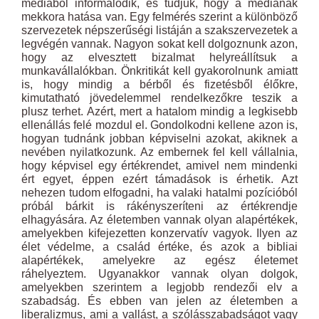
médiából informálódik, és tudjuk, hogy a médiának
mekkora hatása van. Egy felmérés szerint a különböző
szervezetek népszerűségi listáján a szakszervezetek a
legvégén vannak. Nagyon sokat kell dolgoznunk azon,
hogy az elvesztett bizalmat helyreállítsuk a
munkavállalókban. Önkritikát kell gyakorolnunk amiatt
is, hogy mindig a bérből és fizetésből élőkre,
kimutatható jövedelemmel rendelkezőkre teszik a
plusz terhet. Azért, mert a hatalom mindig a legkisebb
ellenállás felé mozdul el. Gondolkodni kellene azon is,
hogyan tudnánk jobban képviselni azokat, akiknek a
nevében nyilatkozunk. Az embernek fel kell vállalnia,
hogy képvisel egy értékrendet, amivel nem mindenki
ért egyet, éppen ezért támadások is érhetik. Azt
nehezen tudom elfogadni, ha valaki hatalmi pozícióból
próbál bárkit is rákényszeríteni az értékrendje
elhagyására. Az életemben vannak olyan alapértékek,
amelyekben kifejezetten konzervatív vagyok. Ilyen az
élet védelme, a család értéke, és azok a bibliai
alapértékek, amelyekre az egész életemet
ráhelyeztem. Ugyanakkor vannak olyan dolgok,
amelyekben szerintem a legjobb rendezői elv a
szabadság. És ebben van jelen az életemben a
liberalizmus, ami a vallást, a szólásszabadságot vagy