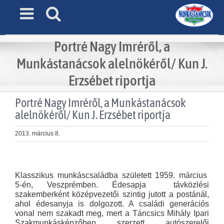
Skip
to
content
Portré Nagy Imréről, a
Munkástanácsok alelnökéről/ Kun J.
Erzsébet riportja
Portré Nagy Imréről, a Munkástanácsok
alelnökéről/ Kun J. Erzsébet riportja
2013. március 8.
View
Larger
Klasszikus munkáscsaládba született 1959. március
Image
5-én, Veszprémben. Édesapja távközlési
szakemberként középvezetői szintig jutott a postánál,
ahol édesanyja is dolgozott. A családi generációs
vonal nem szakadt meg, mert a Táncsics Mihály Ipari
Szakmunkásképzőben szerzett autószerelői