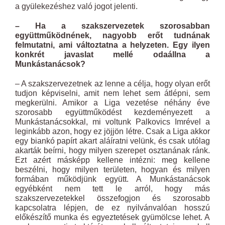
a gyülekezéshez való jogot jelenti.
– Ha a szakszervezetek szorosabban
együttműködnének, nagyobb erőt tudnának
felmutatni, ami változtatna a helyzeten. Egy ilyen
konkrét javaslat mellé odaállna a
Munkástanácsok?
– A szakszervezetnek az lenne a célja, hogy olyan erőt
tudjon képviselni, amit nem lehet sem átlépni, sem
megkerülni. Amikor a Liga vezetése néhány éve
szorosabb együttműködést kezdeményezett a
Munkástanácsokkal, mi voltunk Palkovics Imrével a
leginkább azon, hogy ez jöjjön létre. Csak a Liga akkor
egy biankó papírt akart aláíratni velünk, és csak utólag
akarták beírni, hogy milyen szerepet osztanának ránk.
Ezt azért másképp kellene intézni: meg kellene
beszélni, hogy milyen területen, hogyan és milyen
formában működjünk együtt. A Munkástanácsok
egyébként nem tett le arról, hogy más
szakszervezetekkel összefogjon és szorosabb
kapcsolatra lépjen, de ez nyilvánvalóan hosszú
előkészítő munka és egyeztetések gyümölcse lehet. A