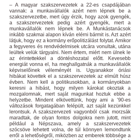
– A magyar szakszervezetek a 22-es csapdájában
vannak: a munkavállalók azért nem lépnek be a
szakszervezetbe, mert úgy érzik, hogy azok gyengék,
a szakszervezetek pedig azért gyengék, mert a
munkavállalók nem lépnek be. A Munkástanácsok
inkább szakmai alapon kíván elérni bármit is. Azt azért
látjuk, hogy ez a kormány erőpolitizálást folytat. Amikor
a fegyveres és rendvédelmisek utcára vonultak, utána
leültek velük tárgyalni. Nem értem, miért nem ülnek le
az érintettekkel a döntéshozatal előtt. Kevesebb
energiát vonna el, ha meghallgatnák a munkavállalók
képviselőinek véleményét is. Ugyanakkor óriási
hibákat követtek el a szakszervezetek az elmúlt húsz
évben. Nem kell a politikusokban, a kormányokban
keresni a hibást, hogy milyen károkat okoztak a
mozgalomnak, mert saját magunkat hoztuk ebbe a
helyzetbe. Mindent elkövettünk, hogy ami a ’90-es
változások forgatagában felépült, azt saját kezünkkel
lerontsuk. A szakszervezeti vagyonból csak morzsák
maradtak, de olyan fontos dolgokra nem jutott, mint
például a Népszava, amely a szakszervezetek
szócsöve lehetett volna, de túl könnyen lemondtunk
erről a lehetőségről, miközben az emberek többsége a