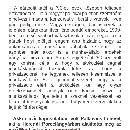
– A pártpolitikától a ’90-es évek közepén teljesen
eltávolodtam. Ha a magyar politikai palettán szeretném
elhelyezni magam, konzervatív liberális vagyok, ilyen
párt pedig nincs Magyarországon, bár ismerek a
jelenlegi pártokban ilyen értékrendű embereket. 1990-
ben, az első szabad választásokra már megvoltak a
pártok helyi jelöltjei, engem arra biztattak, hogy az
önkormányzati munkában vállaljak szerepet. Én
azonban már akkor is a munkavállalói érdekek
irányába mozdultam. Annak egyébként ’90-ben volt
egy konkrét célja is, hogy a távközlési cégnél
munkástanácsot hoztunk létre, az, hogy a
privatizációnál ne legyenek teljesen kisemmizve a
munkavállalók. Az a gondolat vezérelt, hogy ha a
privatizáció eléri a távközlést, kell egy olyan
érdekképviselet, amelyik nem kacsint össze a
munkavállalók feje felett a szakmai vezetéssel, és
talán több esélyünk lesz arra, hogy nem szervezik ki a
fejünk fölül a céget.
– Akkor már kapcsolatban volt Palkovics Imrével,
aki a Herendi Porcelángyárban alakította meg az
első Munkástanács szervezetet?