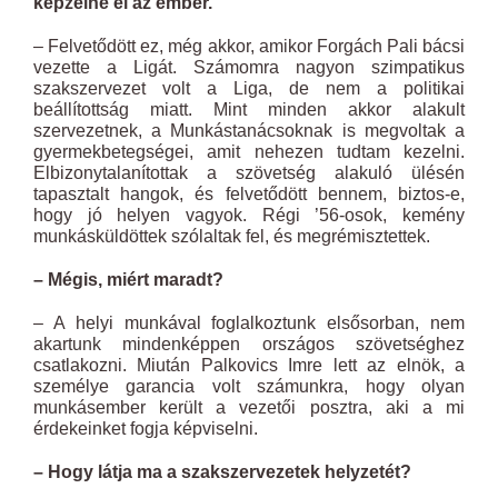
képzelné el az ember.
– Felvetődött ez, még akkor, amikor Forgách Pali bácsi
vezette a Ligát. Számomra nagyon szimpatikus
szakszervezet volt a Liga, de nem a politikai
beállítottság miatt. Mint minden akkor alakult
szervezetnek, a Munkástanácsoknak is megvoltak a
gyermekbetegségei, amit nehezen tudtam kezelni.
Elbizonytalanítottak a szövetség alakuló ülésén
tapasztalt hangok, és felvetődött bennem, biztos-e,
hogy jó helyen vagyok. Régi ’56-osok, kemény
munkásküldöttek szólaltak fel, és megrémisztettek.
– Mégis, miért maradt?
– A helyi munkával foglalkoztunk elsősorban, nem
akartunk mindenképpen országos szövetséghez
csatlakozni. Miután Palkovics Imre lett az elnök, a
személye garancia volt számunkra, hogy olyan
munkásember került a vezetői posztra, aki a mi
érdekeinket fogja képviselni.
– Hogy látja ma a szakszervezetek helyzetét?