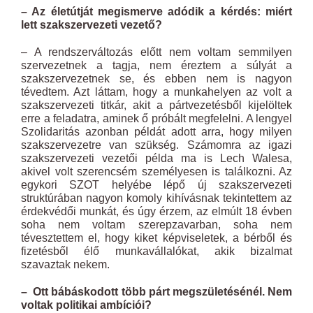
– Az életútját megismerve adódik a kérdés: miért
lett szakszervezeti vezető?
– A rendszerváltozás előtt nem voltam semmilyen
szervezetnek a tagja, nem éreztem a súlyát a
szakszervezetnek se, és ebben nem is nagyon
tévedtem. Azt láttam, hogy a munkahelyen az volt a
szakszervezeti titkár, akit a pártvezetésből kijelöltek
erre a feladatra, aminek ő próbált megfelelni. A lengyel
Szolidaritás azonban példát adott arra, hogy milyen
szakszervezetre van szükség. Számomra az igazi
szakszervezeti vezetői példa ma is Lech Walesa,
akivel volt szerencsém személyesen is találkozni. Az
egykori SZOT helyébe lépő új szakszervezeti
struktúrában nagyon komoly kihívásnak tekintettem az
érdekvédői munkát, és úgy érzem, az elmúlt 18 évben
soha nem voltam szerepzavarban, soha nem
tévesztettem el, hogy kiket képviseletek, a bérből és
fizetésből élő munkavállalókat, akik bizalmat
szavaztak nekem.
– Ott bábáskodott több párt megszületésénél. Nem
voltak politikai ambíciói?