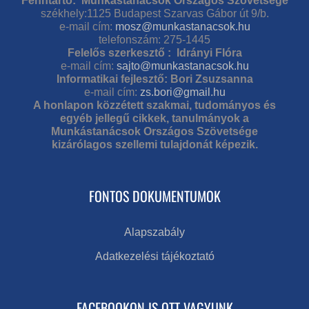
Fenntartó: Munkástanácsok Országos Szövetsége
székhely:1125 Budapest Szarvas Gábor út 9/b.
e-mail cím:
mosz@munkastanacsok.hu
telefonszám: 275-1445
Felelős szerkesztő : Idrányi Flóra
e-mail cím:
sajto@munkastanacsok.hu
Informatikai fejlesztő: Bori Zsuzsanna
e-mail cím:
zs.bori@gmail.hu
A honlapon közzétett szakmai, tudományos és
egyéb jellegű cikkek, tanulmányok a
Munkástanácsok Országos Szövetsége
kizárólagos szellemi tulajdonát képezik.
FONTOS DOKUMENTUMOK
Alapszabály
Adatkezelési tájékoztató
FACEBOOKON IS OTT VAGYUNK