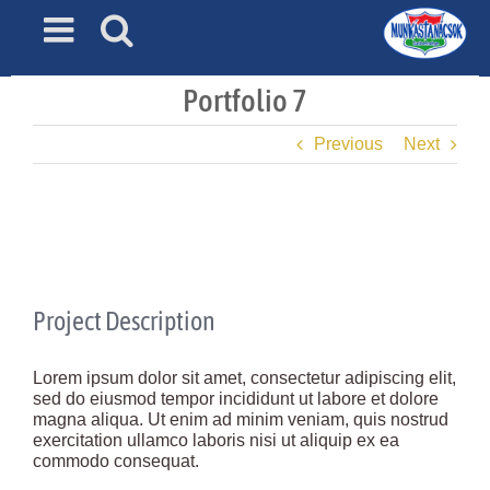
Skip
to
content
Portfolio 7
Previous
Next
View
Larger
Image
Project Description
Lorem ipsum dolor sit amet, consectetur adipiscing elit,
sed do eiusmod tempor incididunt ut labore et dolore
magna aliqua. Ut enim ad minim veniam, quis nostrud
exercitation ullamco laboris nisi ut aliquip ex ea
commodo consequat.