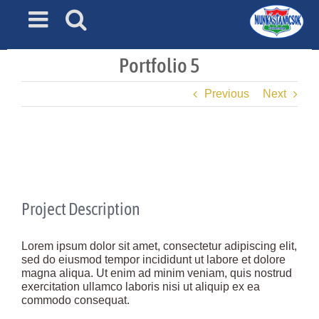
Skip
to
content
Portfolio 5
Previous
Next
View
Larger
Image
Project Description
Lorem ipsum dolor sit amet, consectetur adipiscing elit,
sed do eiusmod tempor incididunt ut labore et dolore
magna aliqua. Ut enim ad minim veniam, quis nostrud
exercitation ullamco laboris nisi ut aliquip ex ea
commodo consequat.