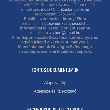
Fenntartó: Munkástanácsok Országos Szövetsége
székhely:1125 Budapest Szarvas Gábor út 9/b.
e-mail cím:
mosz@munkastanacsok.hu
telefonszám: 275-1445
Felelős szerkesztő : Idrányi Flóra
e-mail cím:
sajto@munkastanacsok.hu
Informatikai fejlesztő: Bori Zsuzsanna
e-mail cím:
zs.bori@gmail.hu
A honlapon közzétett szakmai, tudományos és
egyéb jellegű cikkek, tanulmányok a
Munkástanácsok Országos Szövetsége
kizárólagos szellemi tulajdonát képezik.
FONTOS DOKUMENTUMOK
Alapszabály
Adatkezelési tájékoztató
FACEBOOKON IS OTT VAGYUNK