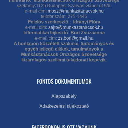
Fenntartó: Munkástanácsok Országos Szövetsége
székhely:1125 Budapest Szarvas Gábor út 9/b.
e-mail cím:
mosz@munkastanacsok.hu
telefonszám: 275-1445
Felelős szerkesztő : Idrányi Flóra
e-mail cím:
sajto@munkastanacsok.hu
Informatikai fejlesztő: Bori Zsuzsanna
e-mail cím:
zs.bori@gmail.hu
A honlapon közzétett szakmai, tudományos és
egyéb jellegű cikkek, tanulmányok a
Munkástanácsok Országos Szövetsége
kizárólagos szellemi tulajdonát képezik.
FONTOS DOKUMENTUMOK
Alapszabály
Adatkezelési tájékoztató
FACEBOOKON IS OTT VAGYUNK