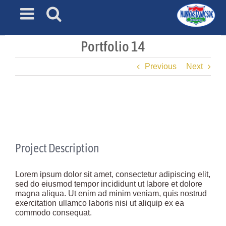
Skip
to
content
Portfolio 14
Previous
Next
View
Larger
Image
Project Description
Lorem ipsum dolor sit amet, consectetur adipiscing elit,
sed do eiusmod tempor incididunt ut labore et dolore
magna aliqua. Ut enim ad minim veniam, quis nostrud
exercitation ullamco laboris nisi ut aliquip ex ea
commodo consequat.