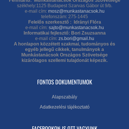
Fenntartó: Munkástanácsok Országos Szövetsége
székhely:1125 Budapest Szarvas Gábor út 9/b.
e-mail cím:
mosz@munkastanacsok.hu
telefonszám: 275-1445
Felelős szerkesztő : Idrányi Flóra
e-mail cím:
sajto@munkastanacsok.hu
Informatikai fejlesztő: Bori Zsuzsanna
e-mail cím:
zs.bori@gmail.hu
A honlapon közzétett szakmai, tudományos és
egyéb jellegű cikkek, tanulmányok a
Munkástanácsok Országos Szövetsége
kizárólagos szellemi tulajdonát képezik.
FONTOS DOKUMENTUMOK
Alapszabály
Adatkezelési tájékoztató
FACEBOOKON IS OTT VAGYUNK