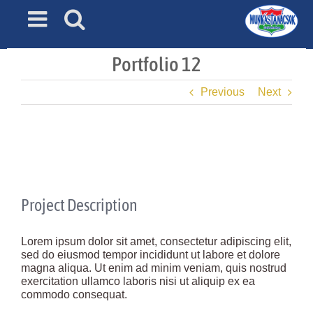
Skip
to
content
Portfolio 12
Previous
Next
View
Larger
Image
Project Description
Lorem ipsum dolor sit amet, consectetur adipiscing elit,
sed do eiusmod tempor incididunt ut labore et dolore
magna aliqua. Ut enim ad minim veniam, quis nostrud
exercitation ullamco laboris nisi ut aliquip ex ea
commodo consequat.