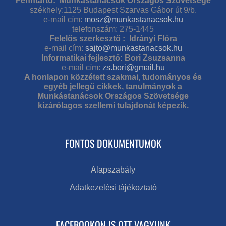
Fenntartó: Munkástanácsok Országos Szövetsége
székhely:1125 Budapest Szarvas Gábor út 9/b.
e-mail cím:
mosz@munkastanacsok.hu
telefonszám: 275-1445
Felelős szerkesztő : Idrányi Flóra
e-mail cím:
sajto@munkastanacsok.hu
Informatikai fejlesztő: Bori Zsuzsanna
e-mail cím:
zs.bori@gmail.hu
A honlapon közzétett szakmai, tudományos és
egyéb jellegű cikkek, tanulmányok a
Munkástanácsok Országos Szövetsége
kizárólagos szellemi tulajdonát képezik.
FONTOS DOKUMENTUMOK
Alapszabály
Adatkezelési tájékoztató
FACEBOOKON IS OTT VAGYUNK