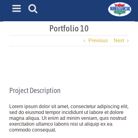
Skip
to
content
Portfolio 10
Previous
Next
View
Larger
Image
Project Description
Lorem ipsum dolor sit amet, consectetur adipiscing elit,
sed do eiusmod tempor incididunt ut labore et dolore
magna aliqua. Ut enim ad minim veniam, quis nostrud
exercitation ullamco laboris nisi ut aliquip ex ea
commodo consequat.