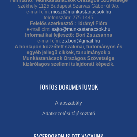
Fenntartó: Munkástanácsok Országos Szövetsége
székhely:1125 Budapest Szarvas Gábor út 9/b.
e-mail cím:
mosz@munkastanacsok.hu
telefonszám: 275-1445
Felelős szerkesztő : Idrányi Flóra
e-mail cím:
sajto@munkastanacsok.hu
Informatikai fejlesztő: Bori Zsuzsanna
e-mail cím:
zs.bori@gmail.hu
A honlapon közzétett szakmai, tudományos és
egyéb jellegű cikkek, tanulmányok a
Munkástanácsok Országos Szövetsége
kizárólagos szellemi tulajdonát képezik.
FONTOS DOKUMENTUMOK
Alapszabály
Adatkezelési tájékoztató
FACEBOOKON IS OTT VAGYUNK