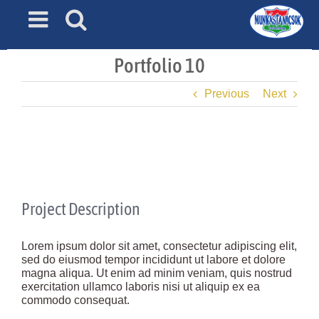
Skip
to
content
Portfolio 10
Previous
Next
View
Larger
Image
Project Description
Lorem ipsum dolor sit amet, consectetur adipiscing elit,
sed do eiusmod tempor incididunt ut labore et dolore
magna aliqua. Ut enim ad minim veniam, quis nostrud
exercitation ullamco laboris nisi ut aliquip ex ea
commodo consequat.